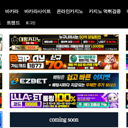
바카라
바카라사이트
온라인카지노
카지노 먹튀검증
트
트랜드
로그인