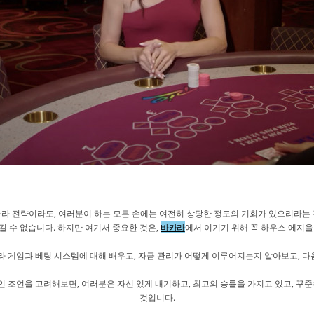
라 전략이라도, 여러분이 하는 모든 손에는 여전히 상당한 정도의 기회가 있으리라는
길 수 없습니다. 하지만 여기서 중요한 것은,
바카라
에서 이기기 위해 꼭 하우스 에지을
라 게임과 베팅 시스템에 대해 배우고, 자금 관리가 어떻게 이루어지는지 알아보고, 
 조언을 고려해보면, 여러분은 자신 있게 내기하고, 최고의 승률을 가지고 있고, 꾸준
것입니다.