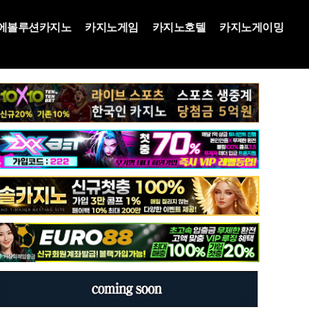
에볼루션카지노
카지노게임
카지노호텔
카지노게이밍