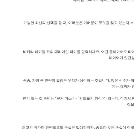
가능한 최선의 선택을 할 때, 여러분은 여러분이 무엇을 찾고 있는지 
바카라 테이블 위의 패리아인 타이를 입력하세요. 어떤 플레이어도 타이
레이어가 일관성
종종, 가장 큰 전략의 결함은 우리가 상상하는 것입니다. 많은 선수가 
게는 효과가 
인기 있는 것 중에는 "근거 미스"나 "컨트롤의 환상"이 있는데, 여기
찾을
최고의 바카라 전략으로도 손실은 발생하지만, 중요한 것은 손실에 어떻게