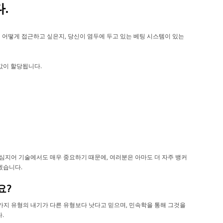
.
에 어떻게 접근하고 싶은지, 당신이 염두에 두고 있는 베팅 시스템이 있는
값이 할당됩니다.
심지어 기술에서도 매우 중요하기 때문에, 여러분은 아마도 더 자주 뱅커
겠습니다.
요?
 가지 유형의 내기가 다른 유형보다 낫다고 믿으며, 민속학을 통해 그것을
.