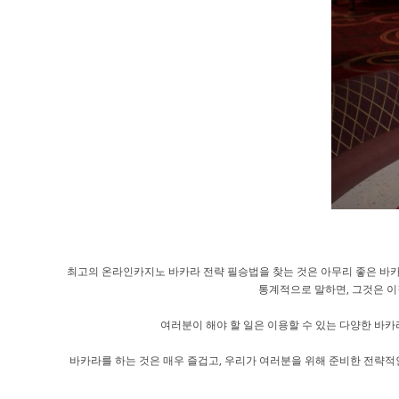
최고의 온라인카지노 바카라 전략 필승법을 찾는 것은 아무리 좋은 바카
통계적으로 말하면, 그것은 이
여러분이 해야 할 일은 이용할 수 있는 다양한 바카
바카라를 하는 것은 매우 즐겁고, 우리가 여러분을 위해 준비한 전략적인