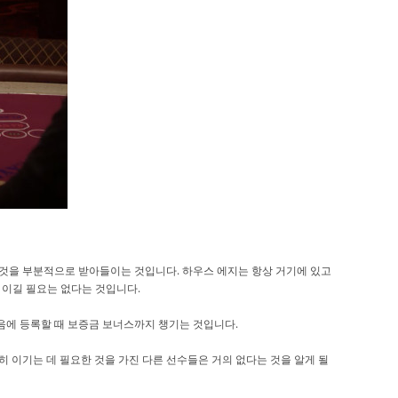
 것을 부분적으로 받아들이는 것입니다. 하우스 에지는 항상 거기에 있고
 이길 필요는 없다는 것입니다.
다음에 등록할 때 보증금 보너스까지 챙기는 것입니다.
히 이기는 데 필요한 것을 가진 다른 선수들은 거의 없다는 것을 알게 될