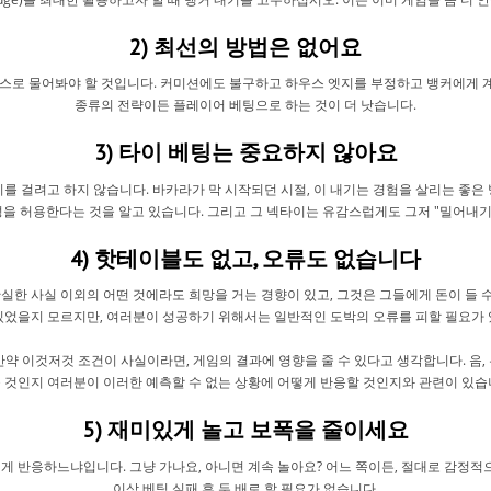
2) 최선의 방법은 없어요
스스로 물어봐야 할 것입니다. 커미션에도 불구하고 하우스 엣지를 부정하고 뱅커에게 계속
종류의 전략이든 플레이어 베팅으로 하는 것이 더 낫습니다.
3) 타이 베팅는 중요하지 않아요
를 걸려고 하지 않습니다. 바카라가 막 시작되던 시절, 이 내기는 경험을 살리는 좋은
을 허용한다는 것을 알고 있습니다. 그리고 그 넥타이는 유감스럽게도 그저 "밀어내기
4) 핫테이블도 없고, 오류도 없습니다
확실한 사실 이외의 어떤 것에라도 희망을 거는 경향이 있고, 그것은 그들에게 돈이 들 
있었을지 모르지만, 여러분이 성공하기 위해서는 일반적인 도박의 오류를 피할 필요가 
서 만약 이것저것 조건이 사실이라면, 게임의 결과에 영향을 줄 수 있다고 생각합니다. 음
 것인지 여러분이 이러한 예측할 수 없는 상황에 어떻게 반응할 것인지와 관련이 있습
5) 재미있게 놀고 보폭을 줄이세요
 반응하느냐입니다. 그냥 가나요, 아니면 계속 놀아요? 어느 쪽이든, 절대로 감정적
이상 베팅 실패 후 두 배로 할 필요가 없습니다.