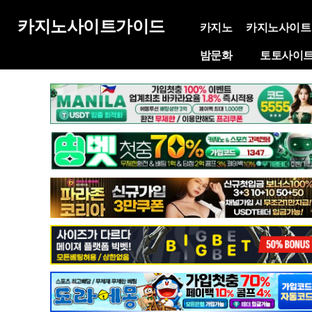
카지노사이트가이드
카지노
카지노사이트
밤문화
토토사이