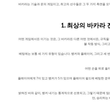
바카라는 기술과 운의 게임이고, 최고의 선수들은 그 두 가지 측면을 모
1. 최상의 바카라
어떤 게임에서든 이기는 것은, 그 바카라든 다른 어떤 것에서든, 규칙을
블 작동 방식, 그리
베팅에는 보통 세 가지 유형이 있습니다. 뱅커와 플레이어, 그리고 세
어떤 손을 뒤로 쓸
플레이어에게 7이 있고 뱅커가 5가 있으며 플레이어 필드에 베팅한 경우
밝혀진 바와 같이, 뱅커 내기는 통계적으로 선호되고, 그렇기 때문에 
만, 승리하는