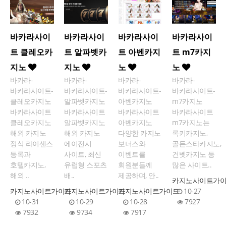
바카라사이
바카라사이
바카라사이
바카라사이
트 클레오카
트 알파벳카
트 아벤카지
트 m7카지
지노
지노
노
노
바카라-
바카라-
바카라-
바카라-
바카라사이트-
바카라사이트-
바카라사이트-
바카라사이트-
클레오카지노
알파벳카지노
아벤카지노
m7카지노
바카라사이트
바카라사이트
바카라사이트
바카라사이트
클레오카지노
알파벳카지노
아벤카지노
m7카지노는
해외 카지노
해외 카지노
다양한 카지노
록키카지노,
정식 라이센스
에이전시
보너스와
골든스타카지노,
등록과
사이트, 최신
이벤트를
건벳카지노 등
호텔카지노,
유럽형 스포츠
회원분들께
많은 사이트..
해외 ..
배..
제공하며, 안..
카지노사이트가
카지노사이트가이드
카지노사이트가이드
카지노사이트가이드
10-27
10-31
10-29
10-28
7927
7932
9734
7917