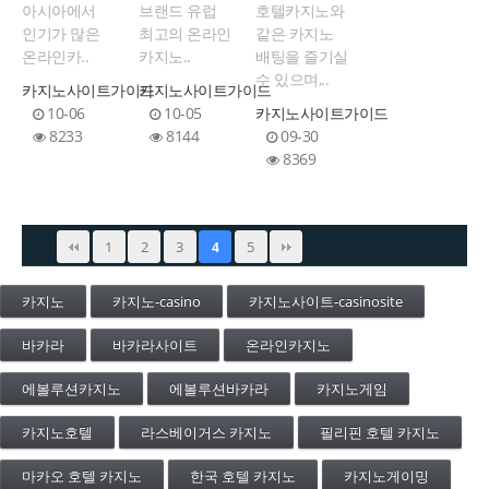
아시아에서
브랜드 유럽
호텔카지노와
인기가 많은
최고의 온라인
같은 카지노
온라인카..
카지노..
배팅을 즐기실
수 있으며,..
카지노사이트가이드
카지노사이트가이드
10-06
10-05
카지노사이트가이드
8233
8144
09-30
8369
1
2
3
5
4
카지노
카지노-casino
카지노사이트-casinosite
바카라
바카라사이트
온라인카지노
에볼루션카지노
에볼루션바카라
카지노게임
카지노호텔
라스베이거스 카지노
필리핀 호텔 카지노
마카오 호텔 카지노
한국 호텔 카지노
카지노게이밍