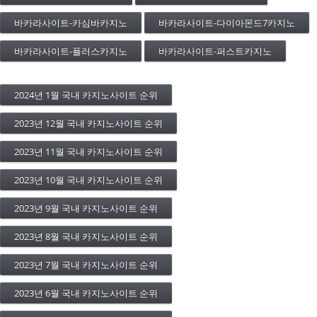
바카라사이트-카심바카지노
바카라사이트-다이아몬드7카지노
바카라사이트-플러스카지노
바카라사이트-퍼스트카지노
2024년 1월 국내 카지노사이트 순위
2023년 12월 국내 카지노사이트 순위
2023년 11월 국내 카지노사이트 순위
2023년 10월 국내 카지노사이트 순위
2023년 9월 국내 카지노사이트 순위
2023년 8월 국내 카지노사이트 순위
2023년 7월 국내 카지노사이트 순위
2023년 6월 국내 카지노사이트 순위