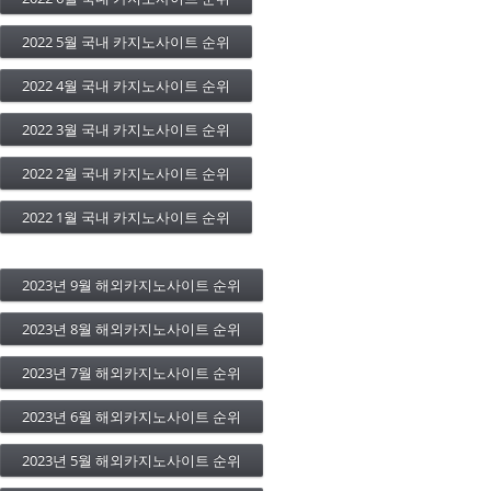
2022 5월 국내 카지노사이트 순위
2022 4월 국내 카지노사이트 순위
2022 3월 국내 카지노사이트 순위
2022 2월 국내 카지노사이트 순위
2022 1월 국내 카지노사이트 순위
2023년 9월 해외카지노사이트 순위
2023년 8월 해외카지노사이트 순위
2023년 7월 해외카지노사이트 순위
2023년 6월 해외카지노사이트 순위
2023년 5월 해외카지노사이트 순위