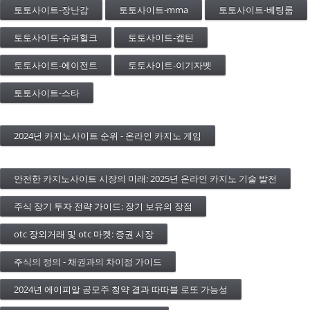
토토사이트-장난감
토토사이트-mma
토토사이트-베팅룸
토토사이트-슈퍼헐크
토토사이트-캡틴
토토사이트-에이전트
토토사이트-이기자벳
토토사이트-스타
2024년 카지노사이트 순위 - 온라인 카지노 게임
안전한 카지노사이트 시장의 미래: 2025년 온라인 카지노 기술 발전
주식 장기 투자 전략 가이드: 장기 보유의 장점
otc 장외거래 및 otc 마켓: 증권 시장
주식의 정의 - 채권과의 차이점 가이드
2024년 에이피알 공모주 청약 결과 따따블 로또 가능성