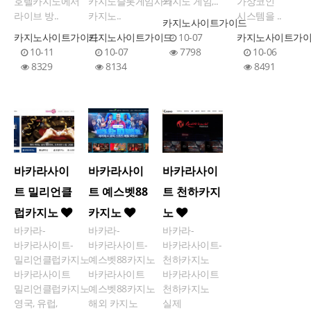
호텔카지노에서
카지노슬롯게임사의
카지노 게임,..
가상코인
라이브 방..
카지노..
시스템을 ..
카지노사이트가이드
카지노사이트가이드
카지노사이트가이드
10-07
카지노사이트가
10-11
10-07
7798
10-06
8329
8134
8491
바카라사이
바카라사이
바카라사이
트 밀리언클
트 예스벳88
트 천하카지
럽카지노
카지노
노
바카라-
바카라-
바카라-
바카라사이트-
바카라사이트-
바카라사이트-
밀리언클럽카지노
예스벳88카지노
천하카지노
바카라사이트
바카라사이트
바카라사이트
밀리언클럽카지노
예스벳88카지노
천하카지노
영국, 유럽,
해외 카지노
실제