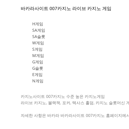
바카라사이트 007카지노 라이브 카지노 게임
H게임
SA게임
SA슬롯
W게임
S게임
M게임
G게임
G슬롯
E게임
N게임
카지노사이트 007카지노 수준 높은 카지노게임
라이브 카지노, 블랙잭, 포커, 텍사스 홀덤, 카지노 슬롯머신 게
자세한 사항은 바카라 바카라사이트 007카지노 홈페이지에서