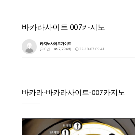
바카라사이트 007카지노
카지노사이트가이드
0건
7,794회
22-10-07 09:41
바카라-바카라사이트-007카지노