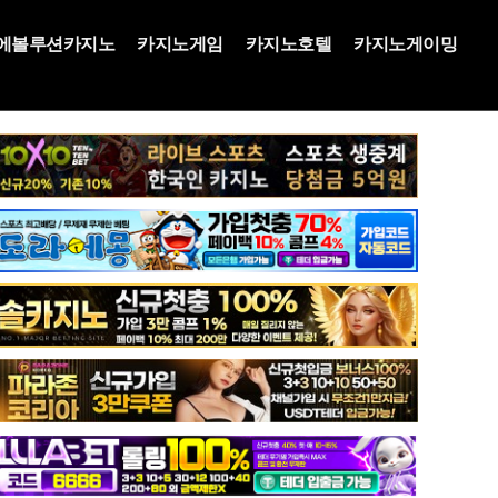
에볼루션카지노
카지노게임
카지노호텔
카지노게이밍