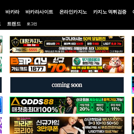
바카라
바카라사이트
온라인카지노
카지노 먹튀검증
트
트랜드
로그인