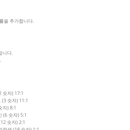
당률을 추가합니다.
됩니다.
.
 숫자) 17:1
3 숫자) 11:1
자) 8:1
(6 숫자) 5:1
12 숫자) 2:1
정색 (18 숫자) 1:1