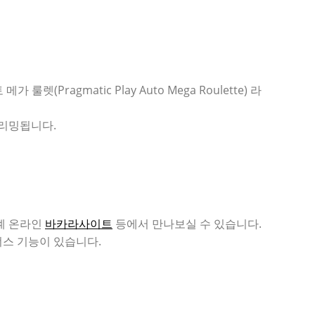
메가 룰렛(Pragmatic Play Auto Mega Roulette) 라
리밍됩니다.
계 온라인
바카라사이트
등에서 만나보실 수 있습니다.
너스 기능이 있습니다.