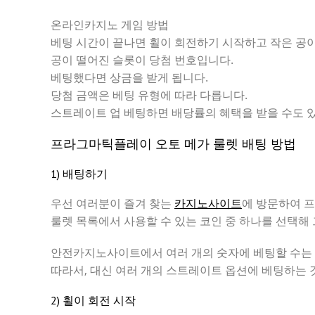
온라인카지노 게임 방법
베팅 시간이 끝나면 휠이 회전하기 시작하고 작은 공
공이 떨어진 슬롯이 당첨 번호입니다.
베팅했다면 상금을 받게 됩니다.
당첨 금액은 베팅 유형에 따라 다릅니다.
스트레이트 업 베팅하면 배당률의 혜택을 받을 수도 
프라그마틱플레이 오토 메가 룰렛 배팅 방법
1) 배팅하기
우선 여러분이 즐겨 찾는
카지노사이트
에 방문하여 
룰렛 목록에서 사용할 수 있는 코인 중 하나를 선택해
안전카지노사이트에서 여러 개의 숫자에 베팅할 수는 
따라서, 대신 여러 개의 스트레이트 옵션에 베팅하는 
2) 휠이 회전 시작