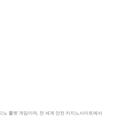
카지노 룰렛 게임이며, 전 세계 안전 카지노사이트에서