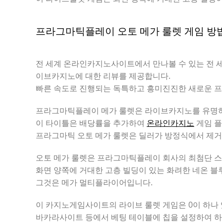
프라그마틱플레이 오토 메가 룰렛 게임 방
전 세계 온라인카지노사이트에서 만나볼 수 있는 전 
이브카지노에 대한 리뷰를 제공합니다.
빠른 속도로 진행되는 독특하고 흥미진진한 새로운 
프라그마틱플레이 메가 룰렛은 라이브카지노를 유명하
이 타이틀은 배당률을 추가하여
온라인카지노
게임 플
프라그마틱 오토 메가 룰렛은 딜러가 방정식에서 제거
오토 메가 룰렛은 프라그마틱플레이 회사의 최첨단 스
화면 양쪽에 거대한 고층 빌딩이 있는 화려한 네온 블
그것은 메가 멀티플라이어입니다.
이 카지노게임사이트의 라이브 룰렛 게임은 0이 하나 
바카라사이트 등에서 베팅 테이블에 칩을 설정하여 하