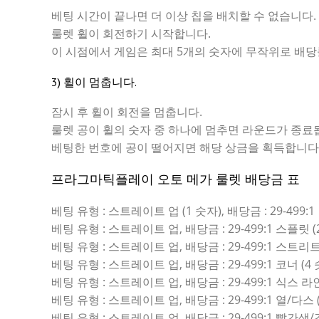
베팅 시간이 끝나면 더 이상 칩을 배치할 수 없습니다.
룰렛 휠이 회전하기 시작합니다.
이 시점에서 게임은 최대 5개의 숫자에 무작위로 배
3) 휠이 멈춥니다.
잠시 후 휠이 회전을 멈춥니다.
룰렛 공이 휠의 숫자 중 하나에 멈추면 라운드가 종료
베팅한 번호에 공이 떨어지면 해당 상금을 획득합니다
프라그마틱플레이 오토 메가 룰렛 배당금 표
베팅 유형 : 스트레이트 업 (1 숫자), 배당금 : 29-499:1
베팅 유형 : 스트레이트 업, 배당금 : 29-499:1 스플릿 (2
베팅 유형 : 스트레이트 업, 배당금 : 29-499:1 스트리트 (
베팅 유형 : 스트레이트 업, 배당금 : 29-499:1 코너 (4 숫
베팅 유형 : 스트레이트 업, 배당금 : 29-499:1 식스 라인 
베팅 유형 : 스트레이트 업, 배당금 : 29-499:1 열/다스 (
베팅 유형 : 스트레이트 업, 배당금 : 29-499:1 빨간색/검