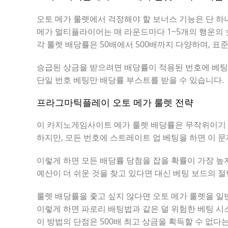
오토 메가 룰렛에서 걱정해야 할 보너스 기능은 단 하
메가 멀티플라이어는 매 라운드마다 1~5개의 행운의
각 룰렛 배당률은 50배에서 500배까지 다양하며, 표준
승급된 상금을 받으려면 배당률이 적용된 번호에 베팅
단일 번호 베팅만 배당률 부스트를 받을 수 있습니다.
프라그마틱플레이 오토 메가 룰렛 전략
이 카지노게임사이트 메가 룰렛 배당률은 무작위이기 
하지만, 모든 번호에 스트레이트 업 베팅을 하면 이 문
이렇게 하면 모든 배당률 당첨을 잡을 확률이 가장 높
예산이 더 쉬운 것을 찾고 있다면 대신 베팅 보드의 절반
룰렛 배당률을 좇고 싶지 않다면 오토 메가 룰렛을 일
이렇게 하면 파로리 배팅법과 같은 덜 위험한 베팅 시
이 방법의 단점은 500배 최고 상금을 획득할 수 없다