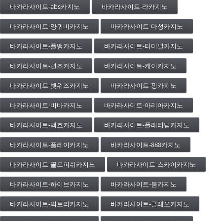
바카라사이트-abs카지노
바카라사이트-라카지노
바카라사이트-양귀비카지노
바카라사이트-마성카지노
바카라사이트-플뱅카지노
바카라사이트-터미널카지노
바카라사이트-퀸즈카지노
바카라사이트-케이카지노
바카라사이트-벳위즈카지노
바카라사이트-핑카지노
바카라사이트-비바카지노
바카라사이트-아리아카지노
바카라사이트-백호카지노
바카라사이트-플래티넘카지노
바카라사이트-플레이카지노
바카라사이트-888카지노
바카라사이트-골드피쉬카지노
바카라사이트-스카이카지노
바카라사이트-하이브카지노
바카라사이트-붐카지노
바카라사이트-빅토리카지노
바카라사이트-클레오카지노