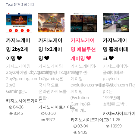
Total 34건
3 페이지
카지노게이
카지노게이
카지노게이
카지노게이
밍 2by2게
밍 1x2게이
밍 에볼루션
밍 플레이테
이밍
밍
게이밍
크
카지노게이밍
카지노게이밍
카지노게이밍-
카지노게이밍-
2by2게이밍-2by2gaming
1x2게이밍-1x2gaming
에볼루션-
플레이테크-
2by2gaming.com
1x2gaming은
게이밍-
playtech-
2by2
국제적으로
evolution.com에볼루션
playtech.com Pla
Gaming은..
온라인카지노를
게이밍
plc는
위한..
(Evolution
1999년에
카지노사이트가이드
Gaming)은
설립된 도박 ..
04-26
카지노사이트가이드
수백 개..
8345
03-30
카지노사이트가
9977
카지노사이트가이드
11-26
03-04
10999
9435