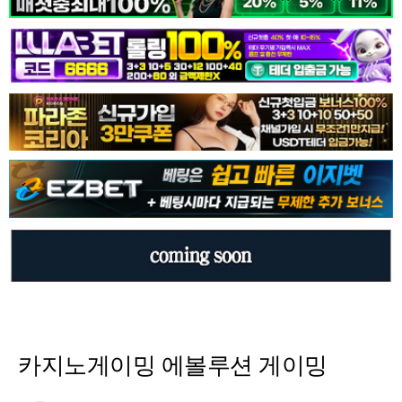
카지노게이밍 에볼루션 게이밍