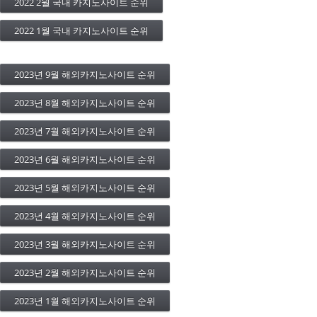
2022 2월 국내 카지노사이트 순위
2022 1월 국내 카지노사이트 순위
2023년 9월 해외카지노사이트 순위
2023년 8월 해외카지노사이트 순위
2023년 7월 해외카지노사이트 순위
2023년 6월 해외카지노사이트 순위
2023년 5월 해외카지노사이트 순위
2023년 4월 해외카지노사이트 순위
2023년 3월 해외카지노사이트 순위
2023년 2월 해외카지노사이트 순위
2023년 1월 해외카지노사이트 순위