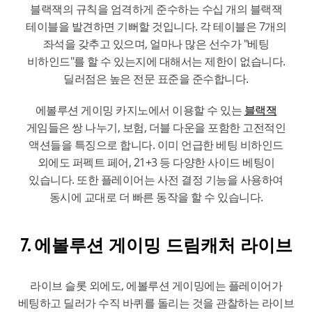
블랙잭의 규칙을 엄격하게 준수하는 수십 개의 블랙잭
테이블을 발견하면 기뻐할 것입니다. 각 테이블은 7개의
좌석을 갖추고 있으며, 얼마나 많은 선수가 "베팅
비하인드"를 할 수 있는지에 대해서는 제한이 없습니다.
딜러점은 높은 전문 표준을 준수합니다.
에볼루션 게이밍 카지노에서 이용할 수 있는
블랙잭
게임들은 쌍 나누기, 보험, 더블 다운을 포함한 고전적인
액션들을 특징으로 합니다. 이미 언급한 베팅 비하인드
외에도 퍼펙트 페어, 21+3 등 다양한 사이드 베팅이
있습니다. 또한 플레이어는 사전 결정 기능을 사용하여
동시에 교대로 더 빠른 동작을 할 수 있습니다.
7. 에볼루션 게이밍 드림캐처 라이브
라이브 슬롯 외에도, 에볼루션 게이밍에는 플레이어가
베팅하고 딜러가 수직 바퀴를 돌리는 것을 관찰하는 라이브