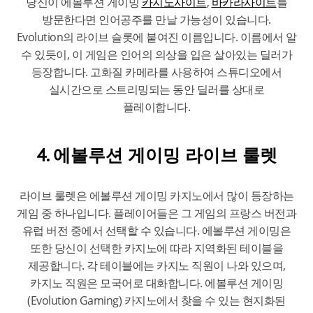
당신이 에볼루션 게이밍
카지노사이트
,
바카라사이트
를
방문한다면 인어공주를 만날 가능성이 있습니다.
Evolution의 라이브 슬롯에 붙여진 이름입니다. 이름에서 알
수 있듯이, 이 게임은 인어의 의상을 입은 살아있는 딜러가
등장합니다. 고화질 카메라를 사용하여 스튜디오에서
실시간으로 스트리밍되는 동안 딜러를 상대로
플레이합니다.
4. 에볼루션 게이밍 라이브 룰렛
라이브 룰렛은 에볼루션 게이밍 카지노에서 많이 등장하는
게임 중 하나입니다. 플레이어들은 그 게임의 프랑스 버전과
유럽 버전 중에서 선택할 수 있습니다. 에볼루션 게이밍은
또한 당신이 선택한 카지노에 따라 지역화된 테이블을
제공합니다. 각 테이블에는 카지노 직원이 나와 있으며,
카지노 직원은 모국어로 대화합니다. 에볼루션 게이밍
(Evolution Gaming) 카지노에서 찾을 수 있는 현지화된