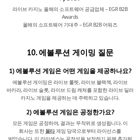
라이브 카지노 올해의 소프트웨어 공급업체 – EGR B2B
Awards
올해의 소프트웨어 기대주 – EGR B2B 어워즈
10. 에볼루션 게이밍 질문
1) 에볼루션 게임은 어떤 게임을 제공하나요?
에볼루션 게이밍은 라이브 룰렛, 라이브 블랙잭, 라이브
바카라, 라이브 슬롯, 라이브 드림 캐쳐를 포함한 라이브 딜러
카지노 게임을 제공하는 데 주력하고 있습니다.
2) 에볼루션 게임은 공정한가요?
모든 게임은 공정하며, 결과는 무작위로 생성됩니다. 이
회사는 또한
몰타
게임 당국으로부터 라이선스를
받았습니다. 이 라이센스는 공정성을 보장하기 위해 추가된