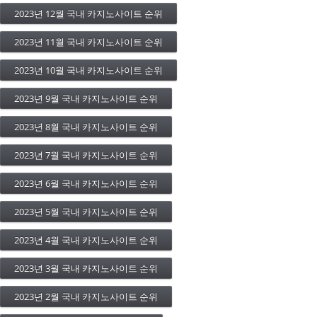
2023년 12월 국내 카지노사이트 순위
2023년 11월 국내 카지노사이트 순위
2023년 10월 국내 카지노사이트 순위
2023년 9월 국내 카지노사이트 순위
2023년 8월 국내 카지노사이트 순위
2023년 7월 국내 카지노사이트 순위
2023년 6월 국내 카지노사이트 순위
2023년 5월 국내 카지노사이트 순위
2023년 4월 국내 카지노사이트 순위
2023년 3월 국내 카지노사이트 순위
2023년 2월 국내 카지노사이트 순위