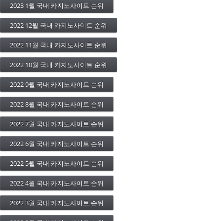
2023 1월 국내 카지노사이트 순위
2022 12월 국내 카지노사이트 순위
2022 11월 국내 카지노사이트 순위
2022 10월 국내 카지노사이트 순위
2022 9월 국내 카지노사이트 순위
2022 8월 국내 카지노사이트 순위
2022 7월 국내 카지노사이트 순위
2022 6월 국내 카지노사이트 순위
2022 5월 국내 카지노사이트 순위
2022 4월 국내 카지노사이트 순위
2022 3월 국내 카지노사이트 순위