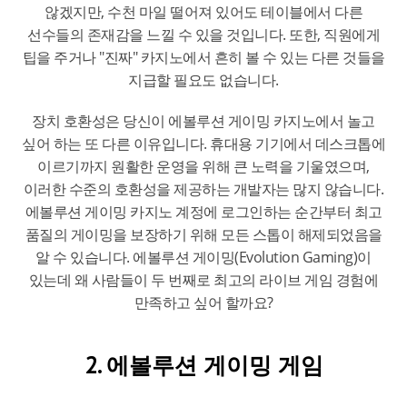
않겠지만, 수천 마일 떨어져 있어도 테이블에서 다른
선수들의 존재감을 느낄 수 있을 것입니다. 또한, 직원에게
팁을 주거나 "진짜" 카지노에서 흔히 볼 수 있는 다른 것들을
지급할 필요도 없습니다.
장치 호환성은 당신이 에볼루션 게이밍 카지노에서 놀고
싶어 하는 또 다른 이유입니다. 휴대용 기기에서 데스크톱에
이르기까지 원활한 운영을 위해 큰 노력을 기울였으며,
이러한 수준의 호환성을 제공하는 개발자는 많지 않습니다.
에볼루션 게이밍 카지노 계정에 로그인하는 순간부터 최고
품질의 게이밍을 보장하기 위해 모든 스톱이 해제되었음을
알 수 있습니다. 에볼루션 게이밍(Evolution Gaming)이
있는데 왜 사람들이 두 번째로 최고의 라이브 게임 경험에
만족하고 싶어 할까요?
2. 에볼루션 게이밍 게임