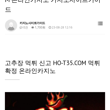
드
카지노사이트가이드
0건
1,700회
23-08-28 12:16
고추장 먹튀 신고 HO-T35.COM 먹튀
확정 온라인카지노