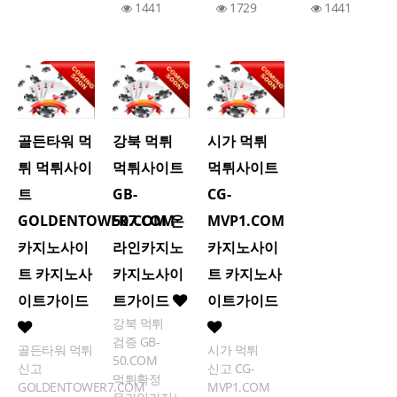
1441
1729
1441
골든타워 먹
강북 먹튀
시가 먹튀
튀 먹튀사이
먹튀사이트
먹튀사이트
트
GB-
CG-
GOLDENTOWER7.COM
50.COM 온
MVP1.COM
카지노사이
라인카지노
카지노사이
트 카지노사
카지노사이
트 카지노사
이트가이드
트가이드
이트가이드
강북 먹튀
검증 GB-
골든타워 먹튀
시가 먹튀
50.COM
신고
신고 CG-
먹튀확정
GOLDENTOWER7.COM
MVP1.COM