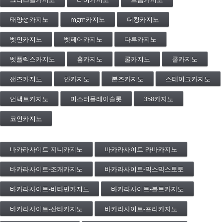
태양성카지노
mgm카지노
더킹카지노
벳인카지노
벳페어카지노
다루카지노
벳플렉스카지노
홈카지노
쿨카지노
쿨카지노
샌즈카지노
얀카지노
본즈카지노
스테이크카지노
언택트카지노
미스터플레이슬롯
358카지노
코인카지노
바카라사이트-지니카지노
바카라사이트-라바카지노
바카라사이트-조개카지노
바카라사이트-믹스믹스토토
바카라사이트-비타민카지노
바카라사이트-볼트카지노
바카라사이트-산타카지노
바카라사이트-프리카지노