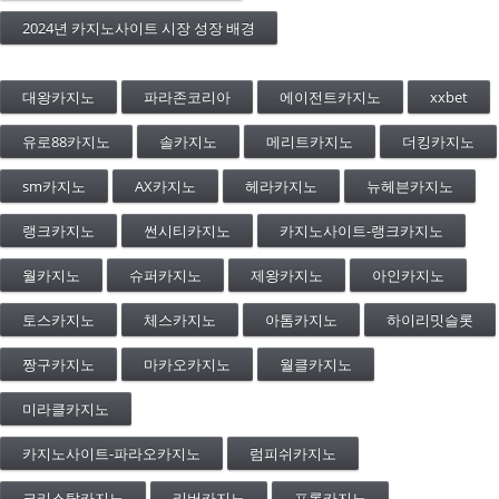
2024년 카지노사이트 시장 성장 배경
대왕카지노
파라존코리아
에이전트카지노
xxbet
유로88카지노
솔카지노
메리트카지노
더킹카지노
sm카지노
AX카지노
헤라카지노
뉴헤븐카지노
랭크카지노
썬시티카지노
카지노사이트-랭크카지노
월카지노
슈퍼카지노
제왕카지노
아인카지노
토스카지노
체스카지노
아톰카지노
하이리밋슬롯
짱구카지노
마카오카지노
월클카지노
미라클카지노
카지노사이트-파라오카지노
럼피쉬카지노
크리스탈카지노
리버카지노
프롬카지노