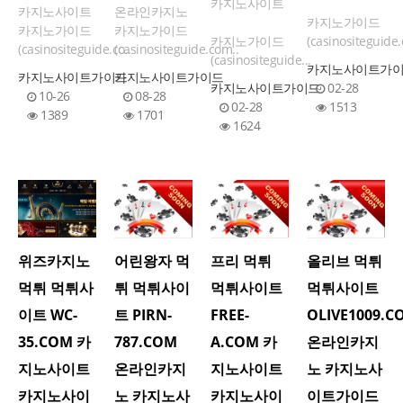
카지노사이트
카지노사이트
온라인카지노
카지노가이드
카지노가이드
카지노가이드
카지노가이드
(casinositeguide.
(casinositeguide.co..
(casinositeguide.com..
(casinositeguide...
카지노사이트가
카지노사이트가이드
카지노사이트가이드
카지노사이트가이드
02-28
10-26
08-28
02-28
1513
1389
1701
1624
위즈카지노
어린왕자 먹
프리 먹튀
올리브 먹튀
먹튀 먹튀사
튀 먹튀사이
먹튀사이트
먹튀사이트
이트 WC-
트 PIRN-
FREE-
OLIVE1009.C
35.COM 카
787.COM
A.COM 카
온라인카지
지노사이트
온라인카지
지노사이트
노 카지노사
카지노사이
노 카지노사
카지노사이
이트가이드