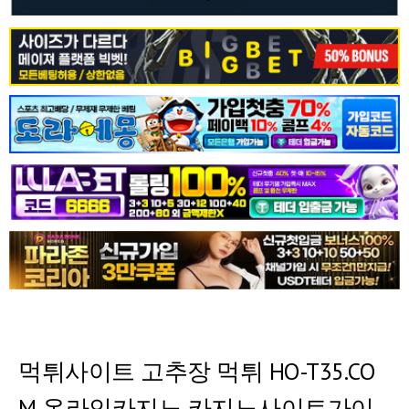
먹튀사이트 고추장 먹튀 HO-T35.CO
M 온라인카지노 카지노사이트가이