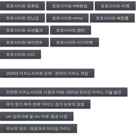
토토사이트-정류장
토토사이트-h백화점
토토사이트-마켓
토토사이트-장난감
토토사이트-mma
토토사이트-베팅룸
토토사이트-슈퍼헐크
토토사이트-캡틴
토토사이트-에이전트
토토사이트-이기자벳
토토사이트-스타
2024년 카지노사이트 순위 - 온라인 카지노 게임
안전한 카지노사이트 시장의 미래: 2025년 온라인 카지노 기술 발전
주식 장기 투자 전략 가이드: 장기 보유의 장점
otc 장외거래 및 otc 마켓: 증권 시장
주식의 정의 - 채권과의 차이점 가이드