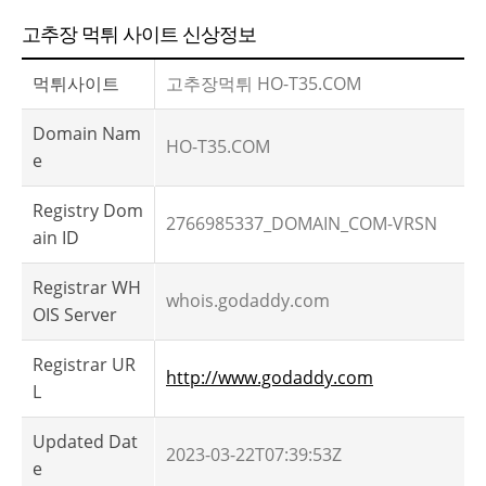
고추장 먹튀 사이트 신상정보
먹튀사이트
고추장먹튀 HO-T35.COM
Domain Nam
HO-T35.COM
e
Registry Dom
2766985337_DOMAIN_COM-VRSN
ain ID
Registrar WH
whois.godaddy.com
OIS Server
Registrar UR
http://www.godaddy.com
L
Updated Dat
2023-03-22T07:39:53Z
e