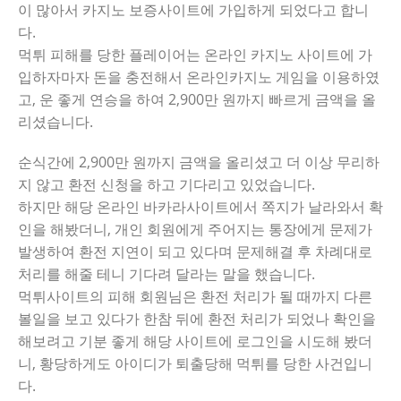
이 많아서 카지노 보증사이트에 가입하게 되었다고 합니
다.
먹튀 피해를 당한 플레이어는 온라인 카지노 사이트에 가
입하자마자 돈을 충전해서 온라인카지노 게임을 이용하였
고, 운 좋게 연승을 하여 2,900만 원까지 빠르게 금액을 올
리셨습니다.
순식간에 2,900만 원까지 금액을 올리셨고 더 이상 무리하
지 않고 환전 신청을 하고 기다리고 있었습니다.
하지만 해당 온라인 바카라사이트에서 쪽지가 날라와서 확
인을 해봤더니, 개인 회원에게 주어지는 통장에게 문제가
발생하여 환전 지연이 되고 있다며 문제해결 후 차례대로
처리를 해줄 테니 기다려 달라는 말을 했습니다.
먹튀사이트의 피해 회원님은 환전 처리가 될 때까지 다른
볼일을 보고 있다가 한참 뒤에 환전 처리가 되었나 확인을
해보려고 기분 좋게 해당 사이트에 로그인을 시도해 봤더
니, 황당하게도 아이디가 퇴출당해 먹튀를 당한 사건입니
다.