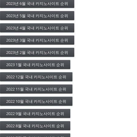
2023년 6월 국내 카지노사이트 순위
2023년 5월 국내 카지노사이트 순위
2023년 4월 국내 카지노사이트 순위
2023년 3월 국내 카지노사이트 순위
2023년 2월 국내 카지노사이트 순위
2023 1월 국내 카지노사이트 순위
2022 12월 국내 카지노사이트 순위
2022 11월 국내 카지노사이트 순위
2022 10월 국내 카지노사이트 순위
2022 9월 국내 카지노사이트 순위
2022 8월 국내 카지노사이트 순위