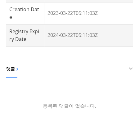
Creation Dat
2023-03-22T05:11:03Z
e
Registry Expi
2024-03-22T05:11:03Z
ry Date
댓글
0
등록된 댓글이 없습니다.