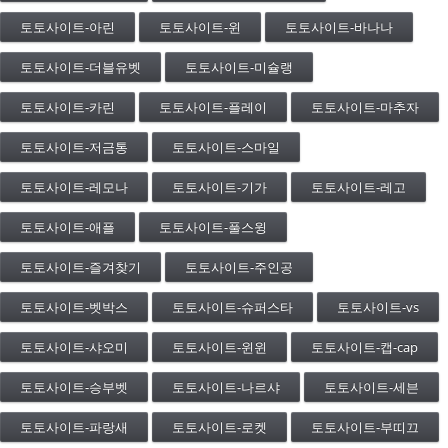
토토사이트-아린
토토사이트-윈
토토사이트-바나나
토토사이트-더블유벳
토토사이트-미슐랭
토토사이트-카린
토토사이트-플레이
토토사이트-마추자
토토사이트-저금통
토토사이트-스마일
토토사이트-레모나
토토사이트-기가
토토사이트-레고
토토사이트-애플
토토사이트-풀스윙
토토사이트-즐겨찾기
토토사이트-주인공
토토사이트-벳박스
토토사이트-슈퍼스타
토토사이트-vs
토토사이트-샤오미
토토사이트-윈윈
토토사이트-캡-cap
토토사이트-승부벳
토토사이트-나르샤
토토사이트-세븐
토토사이트-파랑새
토토사이트-로켓
토토사이트-부띠끄