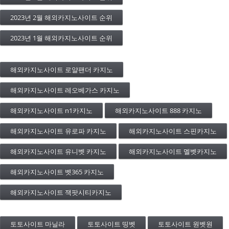
2023년 2월 해외카지노사이트 순위
2023년 1월 해외카지노사이트 순위
해외카지노사이트 로얄팬더 카지노
해외카지노사이트 레오베가스 카지노
해외카지노사이트 n1카지노
해외카지노사이트 888 카지노
해외카지노사이트 유로파 카지노
해외카지노사이트 스핀카지노
해외카지노사이트 유니벳 카지노
해외카지노사이트 멜벳카지노
해외카지노사이트 벳365 카지노
해외카지노사이트 잭팟시티카지노
토토사이트 마닐라
토토사이트 띵벳
토토사이트 원벳원