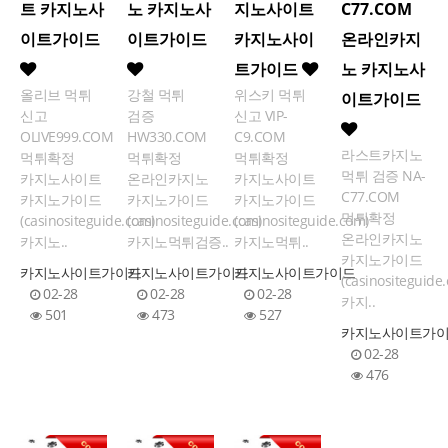
트 카지노사
노 카지노사
지노사이트
C77.COM
이트가이드
이트가이드
카지노사이
온라인카지
트가이드
노 카지노사
올리브 먹튀
강철 먹튀
위스키 먹튀
이트가이드
신고
검증
신고 VIP-
OLIVE999.COM
HW330.COM
C9.COM
라스트카지노
먹튀확정
먹튀확정
먹튀확정
먹튀 검증 NA-
카지노사이트
온라인카지노
카지노사이트
C77.COM
카지노가이드
카지노가이드
카지노가이드
먹튀확정
(casinositeguide.com)
(casinositeguide.com)
(casinositeguide.com)
온라인카지노
카지노..
카지노먹튀검증..
카지노먹튀..
카지노가이드
카지노사이트가이드
카지노사이트가이드
카지노사이트가이드
(casinositeguide
02-28
02-28
02-28
카지..
501
473
527
카지노사이트가
02-28
476