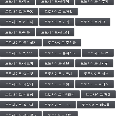
토토사이트-카린
토토사이트-플레이
토토사이트-마추자
토토사이트-저금통
토토사이트-스마일
토토사이트-레모나
토토사이트-기가
토토사이트-레고
토토사이트-애플
토토사이트-풀스윙
토토사이트-즐겨찾기
토토사이트-주인공
토토사이트-벳박스
토토사이트-슈퍼스타
토토사이트-vs
토토사이트-샤오미
토토사이트-윈윈
토토사이트-캡-cap
토토사이트-승부벳
토토사이트-나르샤
토토사이트-세븐
토토사이트-파랑새
토토사이트-로켓
토토사이트-부띠끄
토토사이트-정류장
토토사이트-h백화점
토토사이트-마켓
토토사이트-장난감
토토사이트-mma
토토사이트-베팅룸
토토사이트-슈퍼헐크
토토사이트-캡틴