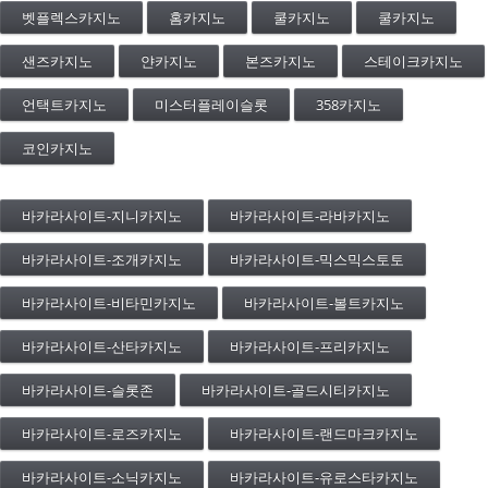
벳플렉스카지노
홈카지노
쿨카지노
쿨카지노
샌즈카지노
얀카지노
본즈카지노
스테이크카지노
언택트카지노
미스터플레이슬롯
358카지노
코인카지노
바카라사이트-지니카지노
바카라사이트-라바카지노
바카라사이트-조개카지노
바카라사이트-믹스믹스토토
바카라사이트-비타민카지노
바카라사이트-볼트카지노
바카라사이트-산타카지노
바카라사이트-프리카지노
바카라사이트-슬롯존
바카라사이트-골드시티카지노
바카라사이트-로즈카지노
바카라사이트-랜드마크카지노
바카라사이트-소닉카지노
바카라사이트-유로스타카지노