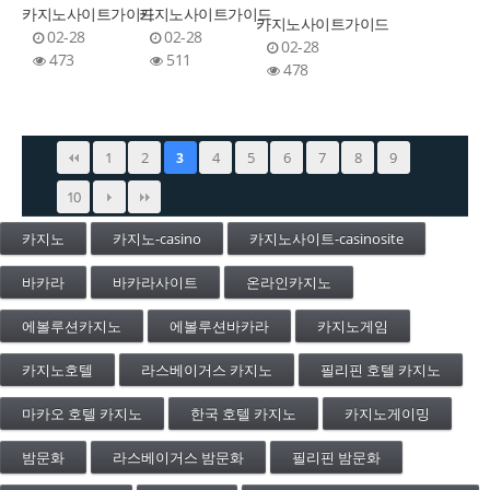
카지노사이트가이드
카지노사이트가이드
카지노사이트가이드
02-28
02-28
02-28
473
511
478
1
2
4
5
6
7
8
9
3
10
카지노
카지노-casino
카지노사이트-casinosite
바카라
바카라사이트
온라인카지노
에볼루션카지노
에볼루션바카라
카지노게임
카지노호텔
라스베이거스 카지노
필리핀 호텔 카지노
마카오 호텔 카지노
한국 호텔 카지노
카지노게이밍
밤문화
라스베이거스 밤문화
필리핀 밤문화