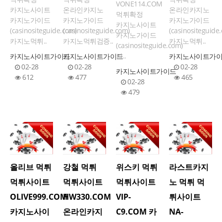
VONE114.COM
카지노사이트
온라인카지노
온라인카지노
먹튀확정
카지노가이드
카지노가이드
카지노가이드
카지노사이트
(casinositeguide.com)
(casinositeguide.com)
(casinositeguide
카지노가이드
카지노먹튀..
카지노먹튀검증..
카지노먹튀..
(casinositeguide.com)
카..
카지노사이트가이드
카지노사이트가이드
카지노사이트가
02-28
02-28
02-28
카지노사이트가이드
612
477
465
02-28
479
올리브 먹튀
강철 먹튀
위스키 먹튀
라스트카지
먹튀사이트
먹튀사이트
먹튀사이트
노 먹튀 먹
OLIVE999.COM
HW330.COM
VIP-
튀사이트
카지노사이
온라인카지
C9.COM 카
NA-