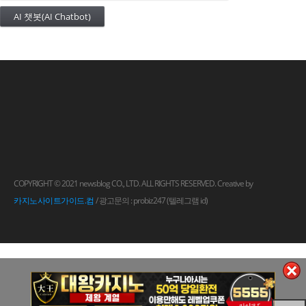
AI 챗봇(AI Chatbot)
COPYRIGHT © 2021 newsblog CO., LTD. ALL RIGHTS RESERVED. Creative by
카지노사이트가이드.컴
/ 광고문의 : probiz247 (텔레그램 id)