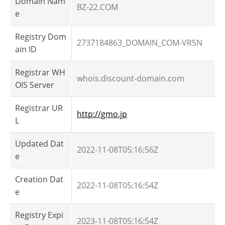
Domain Nam
BZ-22.COM
e
Registry Dom
2737184863_DOMAIN_COM-VRSN
ain ID
Registrar WH
whois.discount-domain.com
OIS Server
Registrar UR
http://gmo.jp
L
Updated Dat
2022-11-08T05:16:56Z
e
Creation Dat
2022-11-08T05:16:54Z
e
Registry Expi
2023-11-08T05:16:54Z