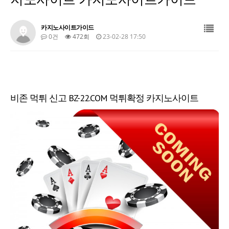
카지노사이트가이드
0건
472회
23-02-28 17:50
비존 먹튀 신고 BZ-22.COM 먹튀확정 카지노사이트