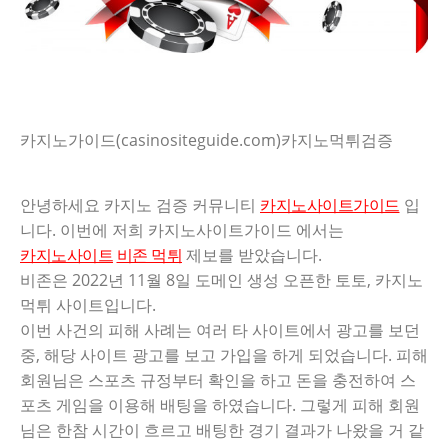
카지노가이드(casinositeguide.com)카지노먹튀검증
안녕하세요 카지노 검증 커뮤니티
카지노사이트가이드
입
니다. 이번에 저희 카지노사이트가이드 에서는
카지노사이트
비존 먹튀
제보를 받았습니다.
비존은 2022년 11월 8일 도메인 생성 오픈한 토토, 카지노
먹튀 사이트입니다.
이번 사건의 피해 사례는 여러 타 사이트에서 광고를 보던
중, 해당 사이트 광고를 보고 가입을 하게 되었습니다. 피해
회원님은 스포츠 규정부터 확인을 하고 돈을 충전하여 스
포츠 게임을 이용해 배팅을 하였습니다. 그렇게 피해 회원
님은 한참 시간이 흐르고 배팅한 경기 결과가 나왔을 거 같