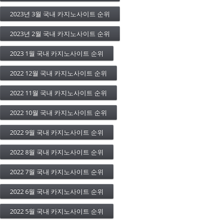
2023년 3월 국내 카지노사이트 순위
2023년 2월 국내 카지노사이트 순위
2023 1월 국내 카지노사이트 순위
2022 12월 국내 카지노사이트 순위
2022 11월 국내 카지노사이트 순위
2022 10월 국내 카지노사이트 순위
2022 9월 국내 카지노사이트 순위
2022 8월 국내 카지노사이트 순위
2022 7월 국내 카지노사이트 순위
2022 6월 국내 카지노사이트 순위
2022 5월 국내 카지노사이트 순위