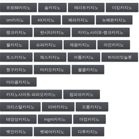
유로88카지노
솔카지노
메리트카지노
더킹카지노
sm카지노
AX카지노
헤라카지노
뉴헤븐카지노
랭크카지노
썬시티카지노
카지노사이트-랭크카지노
월카지노
슈퍼카지노
제왕카지노
아인카지노
토스카지노
체스카지노
아톰카지노
하이리밋슬롯
짱구카지노
마카오카지노
월클카지노
미라클카지노
카지노사이트-파라오카지노
럼피쉬카지노
크리스탈카지노
리버카지노
프롬카지노
태양성카지노
mgm카지노
더킹카지노
벳인카지노
벳페어카지노
다루카지노