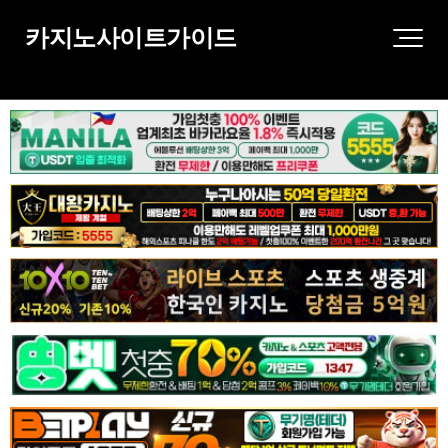
카지노사이트가이드