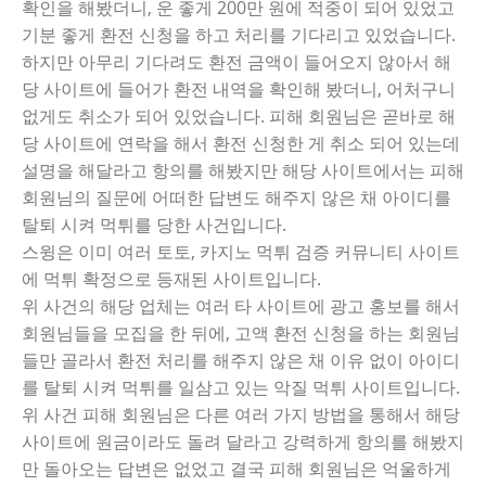
확인을 해봤더니, 운 좋게 200만 원에 적중이 되어 있었고
기분 좋게 환전 신청을 하고 처리를 기다리고 있었습니다.
하지만 아무리 기다려도 환전 금액이 들어오지 않아서 해
당 사이트에 들어가 환전 내역을 확인해 봤더니, 어처구니
없게도 취소가 되어 있었습니다. 피해 회원님은 곧바로 해
당 사이트에 연락을 해서 환전 신청한 게 취소 되어 있는데
설명을 해달라고 항의를 해봤지만 해당 사이트에서는 피해
회원님의 질문에 어떠한 답변도 해주지 않은 채 아이디를
탈퇴 시켜 먹튀를 당한 사건입니다.
스윙은 이미 여러 토토, 카지노 먹튀 검증 커뮤니티 사이트
에 먹튀 확정으로 등재된 사이트입니다.
위 사건의 해당 업체는 여러 타 사이트에 광고 홍보를 해서
회원님들을 모집을 한 뒤에, 고액 환전 신청을 하는 회원님
들만 골라서 환전 처리를 해주지 않은 채 이유 없이 아이디
를 탈퇴 시켜 먹튀를 일삼고 있는 악질 먹튀 사이트입니다.
위 사건 피해 회원님은 다른 여러 가지 방법을 통해서 해당
사이트에 원금이라도 돌려 달라고 강력하게 항의를 해봤지
만 돌아오는 답변은 없었고 결국 피해 회원님은 억울하게