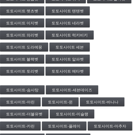
토토사이트 렛츠벳
토토사이트 텐텐벳
토토사이트 이지벳
토토사이트 네라벳
토토사이트 의리벳
토토사이트 럭키비키
토토사이트 도라에몽
토토사이트 세븐
토토사이트 블랙벳
토토사이트 알파벳
토토사이트 토리벳
토토사이트 메타벳
토토사이트-솜사탕
토토사이트-세븐데이즈
토토사이트-아린
토토사이트-윈
토토사이트-바나나
토토사이트-더블유벳
토토사이트-미슐랭
토토사이트-카린
토토사이트-플레이
토토사이트-마추자