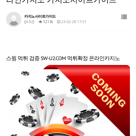
카지노사이트가이드
0건
521회
23-02-28 17:51
스윙 먹튀 검증 SW-U2.COM 먹튀확정 온라인카지노