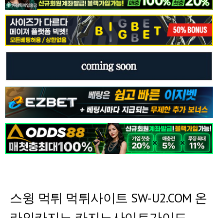
스윙 먹튀 먹튀사이트 SW-U2.COM 온
라인카지노 카지노사이트가이드