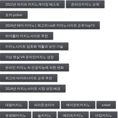
2022년 라이브 카지노게이밍 베스트
온라인카지노 순위
포커-poker
2024년 테더 카지노| 최고의 usdt 카지노사이트 순위 top13
하이롤러 카지노사이트 추천
카지노사이트 암호화 역활과 보안 기술
가상 현실 VR 온라인카지노 성장
온라인 카지노 AI 인공지능에 의한 변화
최고의 바카라사이트 순위 추천
2024년 카지노사이트 시장 성장 배경
대왕카지노
파라존코리아
에이전트카지노
xxbet
유로88카지노
솔카지노
메리트카지노
더킹카지노