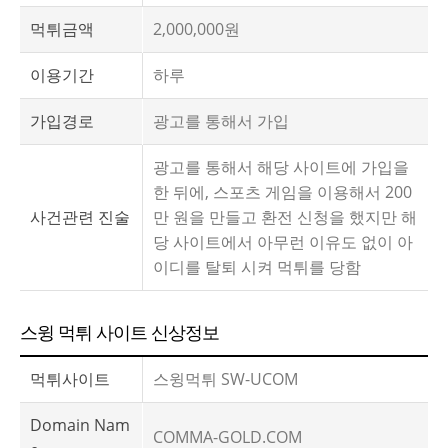
먹튀금액
2,000,000원
이용기간
하루
가입경로
광고를 통해서 가입
광고를 통해서 해당 사이트에 가입을
한 뒤에, 스포츠 게임을 이용해서 200
사건관련 진술
만 원을 만들고 환전 신청을 했지만 해
당 사이트에서 아무런 이유도 없이 아
이디를 탈퇴 시켜 먹튀를 당함
스윙 먹튀 사이트 신상정보
먹튀사이트
스윙먹튀 SW-UCOM
Domain Nam
COMMA-GOLD.COM