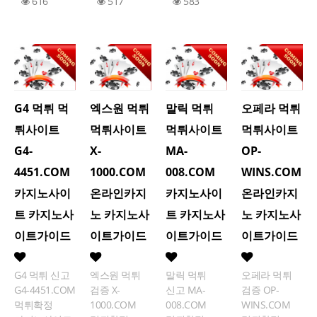
616
517
583
G4 먹튀 먹
엑스원 먹튀
말릭 먹튀
오페라 먹튀
튀사이트
먹튀사이트
먹튀사이트
먹튀사이트
G4-
X-
MA-
OP-
4451.COM
1000.COM
008.COM
WINS.COM
카지노사이
온라인카지
카지노사이
온라인카지
트 카지노사
노 카지노사
트 카지노사
노 카지노사
이트가이드
이트가이드
이트가이드
이트가이드
G4 먹튀 신고
엑스원 먹튀
말릭 먹튀
오페라 먹튀
G4-4451.COM
검증 X-
신고 MA-
검증 OP-
먹튀확정
1000.COM
008.COM
WINS.COM