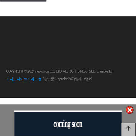
COPYRIGHT © 2021 newsblog CO., LTD. ALL RIGHTS RESERVED. Creative by
카지노사이트가이드.컴
/ 광고문의 : probiz247 (텔레그램 id)
arrow_upward