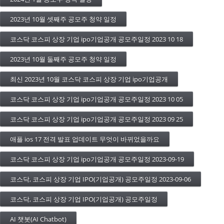
2023년 10월 셋째주 공모주 청약 일정
코스닥 코스피 상장 기업 ipo기업공개 공모주일정 2023 10 18
2023년 10월 둘째주 공모주 청약 일정
최신 2023년 10월 코스닥 코스피 상장 기업 ipo기업공개
코스닥 코스피 상장 기업 ipo기업공개 공모주일정 2023 10 05
코스닥 코스피 상장 기업 ipo기업공개 공모주일정 2023 09 25
애플 ios 17 전격 발표 업데이트 무엇이 바뀌었을까요
코스닥 코스피 상장 기업 ipo기업공개 공모주일정 2023-09-19
코스닥, 코스피 상장 기업 IPO(기업공개) 공모주일정 2023-09-06
코스닥, 코스피 상장 기업 IPO(기업공개) 공모주일정
AI 챗봇(AI Chatbot)