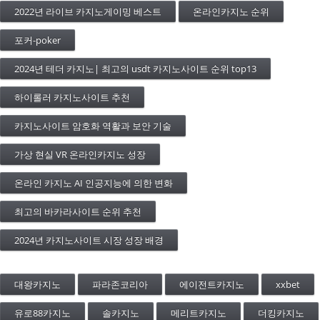
2022년 라이브 카지노게이밍 베스트
온라인카지노 순위
포커-poker
2024년 테더 카지노| 최고의 usdt 카지노사이트 순위 top13
하이롤러 카지노사이트 추천
카지노사이트 암호화 역활과 보안 기술
가상 현실 VR 온라인카지노 성장
온라인 카지노 AI 인공지능에 의한 변화
최고의 바카라사이트 순위 추천
2024년 카지노사이트 시장 성장 배경
대왕카지노
파라존코리아
에이전트카지노
xxbet
유로88카지노
솔카지노
메리트카지노
더킹카지노