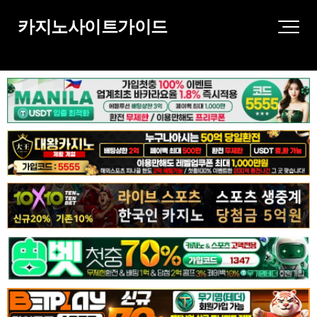
카지노사이트가이드