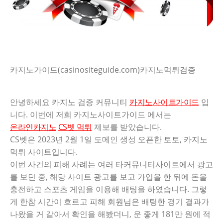
카지노가이드(casinositeguide.com)카지노먹튀검증
안녕하세요 카지노 검증 커뮤니티
카지노사이트가이드
입
니다. 이번에 저희 카지노사이트가이드 에서는
온라인카지노
CS벳 먹튀
제보를 받았습니다.
CS벳은 2023년 2월 1일 도메인 생성 오픈한 토토, 카지노
먹튀 사이트입니다.
이번 사건의 피해 사례는 여러 타커뮤니티사이트에서 광고
를 보던 중, 해당 사이트 광고를 보고 가입을 한 뒤에 돈을
충전하고 스포츠 게임을 이용해 배팅을 하였습니다. 그렇
게 한참 시간이 흐르고 피해 회원님은 배팅한 경기 결과가
나왔을 거 같아서 확인을 해봤더니, 운 좋게 181만 원에 적