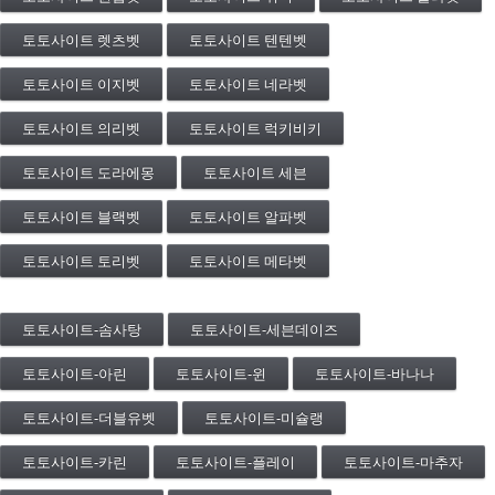
토토사이트 렛츠벳
토토사이트 텐텐벳
토토사이트 이지벳
토토사이트 네라벳
토토사이트 의리벳
토토사이트 럭키비키
토토사이트 도라에몽
토토사이트 세븐
토토사이트 블랙벳
토토사이트 알파벳
토토사이트 토리벳
토토사이트 메타벳
토토사이트-솜사탕
토토사이트-세븐데이즈
토토사이트-아린
토토사이트-윈
토토사이트-바나나
토토사이트-더블유벳
토토사이트-미슐랭
토토사이트-카린
토토사이트-플레이
토토사이트-마추자