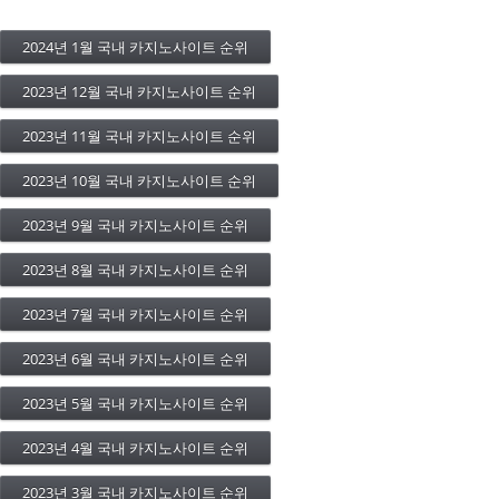
2024년 1월 국내 카지노사이트 순위
2023년 12월 국내 카지노사이트 순위
2023년 11월 국내 카지노사이트 순위
2023년 10월 국내 카지노사이트 순위
2023년 9월 국내 카지노사이트 순위
2023년 8월 국내 카지노사이트 순위
2023년 7월 국내 카지노사이트 순위
2023년 6월 국내 카지노사이트 순위
2023년 5월 국내 카지노사이트 순위
2023년 4월 국내 카지노사이트 순위
2023년 3월 국내 카지노사이트 순위