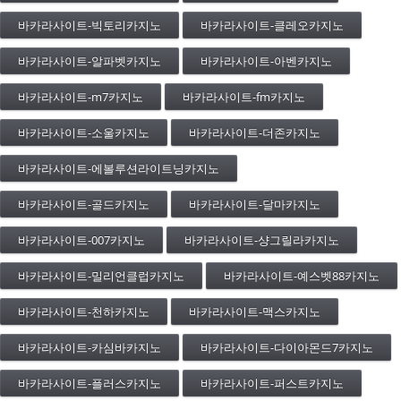
바카라사이트-빅토리카지노
바카라사이트-클레오카지노
바카라사이트-알파벳카지노
바카라사이트-아벤카지노
바카라사이트-m7카지노
바카라사이트-fm카지노
바카라사이트-소울카지노
바카라사이트-더존카지노
바카라사이트-에볼루션라이트닝카지노
바카라사이트-골드카지노
바카라사이트-달마카지노
바카라사이트-007카지노
바카라사이트-샹그릴라카지노
바카라사이트-밀리언클럽카지노
바카라사이트-예스벳88카지노
바카라사이트-천하카지노
바카라사이트-맥스카지노
바카라사이트-카심바카지노
바카라사이트-다이아몬드7카지노
바카라사이트-플러스카지노
바카라사이트-퍼스트카지노