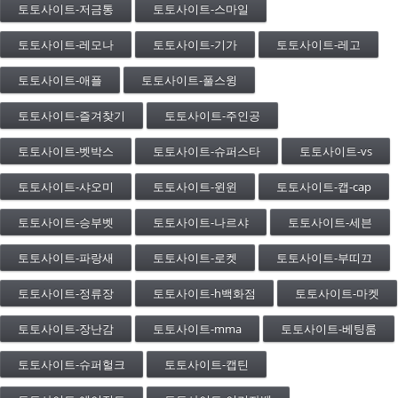
토토사이트-저금통
토토사이트-스마일
토토사이트-레모나
토토사이트-기가
토토사이트-레고
토토사이트-애플
토토사이트-풀스윙
토토사이트-즐겨찾기
토토사이트-주인공
토토사이트-벳박스
토토사이트-슈퍼스타
토토사이트-vs
토토사이트-샤오미
토토사이트-윈윈
토토사이트-캡-cap
토토사이트-승부벳
토토사이트-나르샤
토토사이트-세븐
토토사이트-파랑새
토토사이트-로켓
토토사이트-부띠끄
토토사이트-정류장
토토사이트-h백화점
토토사이트-마켓
토토사이트-장난감
토토사이트-mma
토토사이트-베팅룸
토토사이트-슈퍼헐크
토토사이트-캡틴