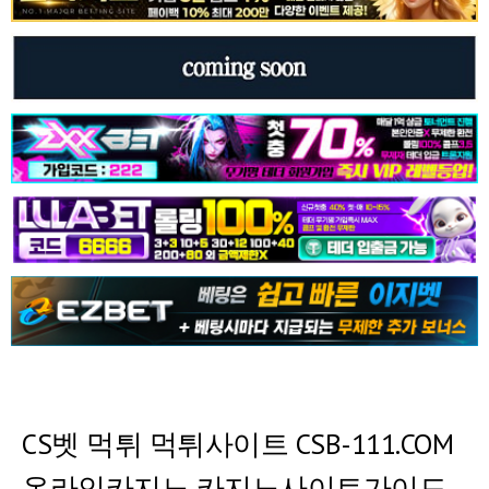
CS벳 먹튀 먹튀사이트 CSB-111.COM
온라인카지노 카지노사이트가이드