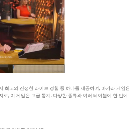
 최고의 진정한 라이브 경험 중 하나를 제공하며, 바카라 게임
, 이 게임은 고급 통계, 다양한 종류와 여러 테이블에 한 번에