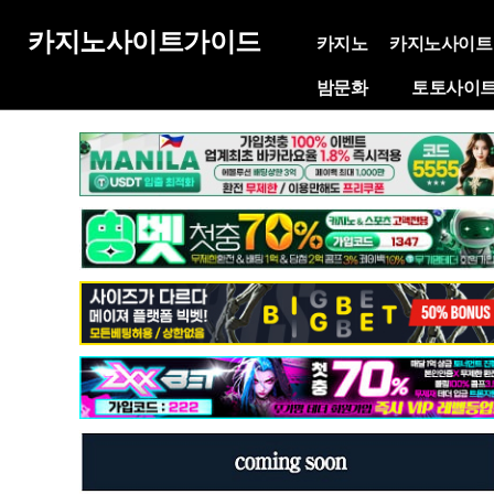
카지노사이트가이드
카지노
카지노사이트
밤문화
토토사이