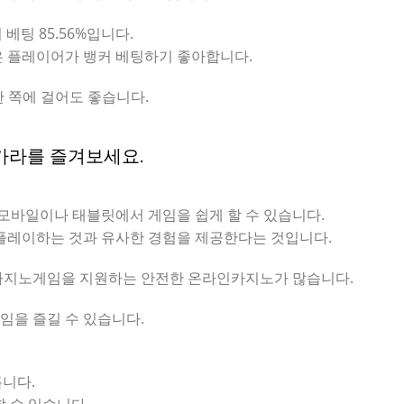
이 베팅 85.56%입니다.
은 플레이어가 뱅커 베팅하기 좋아합니다.
한 쪽에 걸어도 좋습니다.
카라를 즐겨보세요.
바일이나 태블릿에서 게임을 쉽게 할 수 있습니다.
 플레이하는 것과 유사한 경험을 제공한다는 것입니다.
 카지노게임을 지원하는 안전한 온라인카지노가 많습니다.
임을 즐길 수 있습니다.
릅니다.
 수 있습니다.