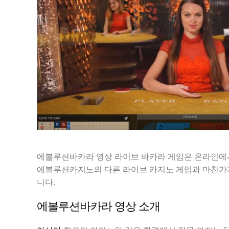
에볼루션바카라 영상 라이브 바카라 게임은 온라인에서
에볼루션카지노의 다른 라이브 카지노 게임과 마찬가지로
니다.
에볼루션바카라 영상 소개