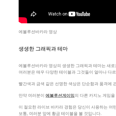
에볼루션바카라 영상
생생한 그래픽과 테마
에볼루션바카라 영상의 생생한 그래픽과 테마는 새로운
여러분은 매우 다양한 테이블과 그것들이 얼마나 다르
빨간색과 금색 같은 선명한 색상은 단순함과 품격에 
만약 여러분이
에볼루션게이밍
의 다른 카지노 게임을
이 절묘한 라이브 바카라 경험은 당신이 사용하는 어
보통, 여러분 앞에 황금 테이블을 볼 것입니다.