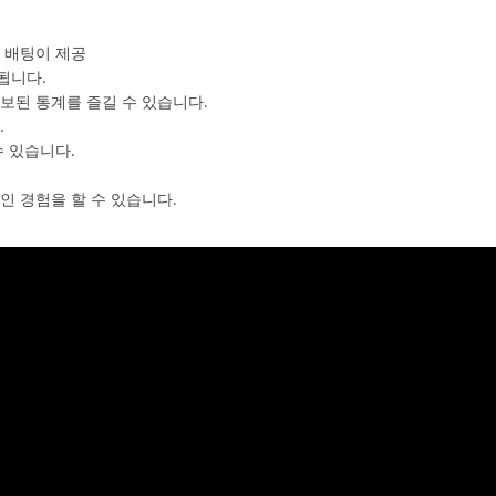
 배팅이 제공
됩니다.
보된 통계를 즐길 수 있습니다.
.
수 있습니다.
인 경험을 할 수 있습니다.