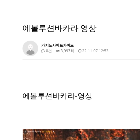
에볼루션바카라 영상
카지노사이트가이드
0건
3,993회
22-11-07 12:53
에볼루션바카라-영상