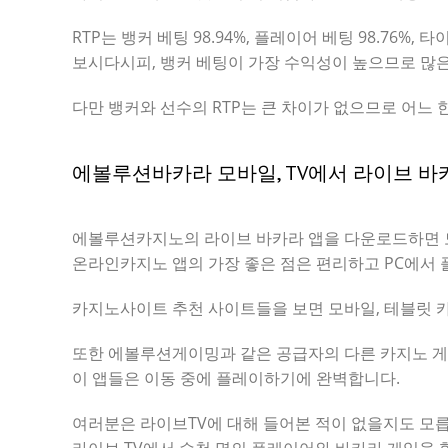
RTP는 뱅커 베팅 98.94%, 플레이어 베팅 98.76%, 타
보시다시피, 뱅커 베팅이 가장 수익성이 높으므로 많
다만 뱅커와 선수의 RTP는 큰 차이가 없으므로 어느 
에볼루션바카라 모바일, TV에서 라이브 바
에볼루션카지노의 라이브 바카라 앱을 다운로드하면 모
온라인카지노 앱의 가장 좋은 점은 편리하고 PC에서
카지노사이트 추천 사이트들을 보면 모바일, 테블릿
또한 에볼루션게이밍과 같은 공급자의 다른 카지노 게
이 앱들은 이동 중에 플레이하기에 완벽합니다.
여러분은 라이브TV에 대해 들어본 적이 없을지도 모
라이브 TV에서 수천 명의 플레이어와 바카라 게임을 할