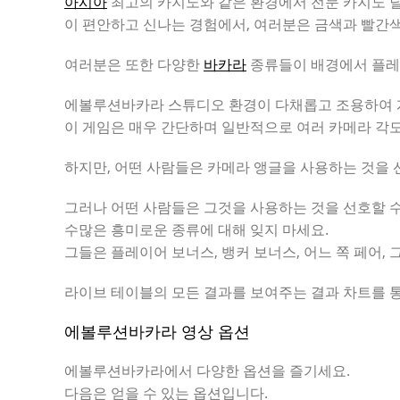
아시아
최고의 카지노와 같은 환경에서 전문 카지노 
이 편안하고 신나는 경험에서, 여러분은 금색과 빨간
여러분은 또한 다양한
바카라
종류들이 배경에서 플레이
에볼루션바카라 스튜디오 환경이 다채롭고 조용하여 게
이 게임은 매우 간단하며 일반적으로 여러 카메라 각
하지만, 어떤 사람들은 카메라 앵글을 사용하는 것을 
그러나 어떤 사람들은 그것을 사용하는 것을 선호할 수
수많은 흥미로운 종류에 대해 잊지 마세요.
그들은 플레이어 보너스, 뱅커 보너스, 어느 쪽 페어,
라이브 테이블의 모든 결과를 보여주는 결과 차트를 통
에볼루션바카라 영상 옵션
에볼루션바카라에서 다양한 옵션을 즐기세요.
다음은 얻을 수 있는 옵션입니다.