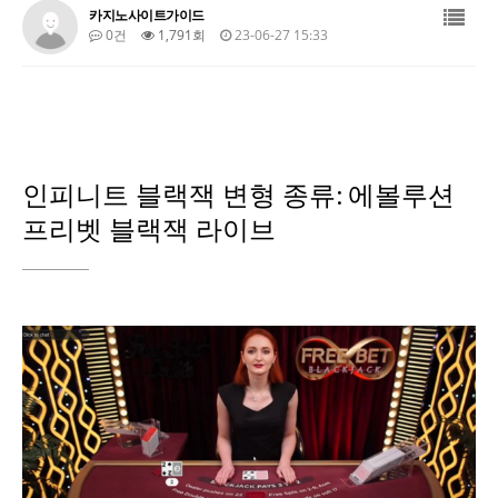
카지노사이트가이드
0건
1,791회
23-06-27 15:33
인피니트 블랙잭 변형 종류: 에볼루션
프리벳 블랙잭 라이브