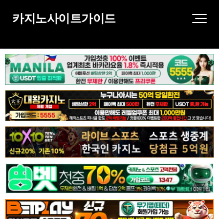
카지노사이트가이드