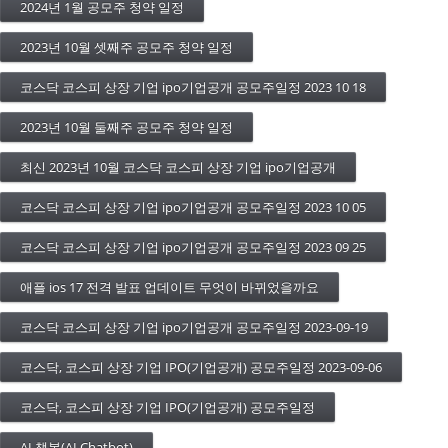
2024년 1월 공모주 청약 일정
2023년 10월 셋째주 공모주 청약 일정
코스닥 코스피 상장 기업 ipo기업공개 공모주일정 2023 10 18
2023년 10월 둘째주 공모주 청약 일정
최신 2023년 10월 코스닥 코스피 상장 기업 ipo기업공개
코스닥 코스피 상장 기업 ipo기업공개 공모주일정 2023 10 05
코스닥 코스피 상장 기업 ipo기업공개 공모주일정 2023 09 25
애플 ios 17 전격 발표 업데이트 무엇이 바뀌었을까요
코스닥 코스피 상장 기업 ipo기업공개 공모주일정 2023-09-19
코스닥, 코스피 상장 기업 IPO(기업공개) 공모주일정 2023-09-06
코스닥, 코스피 상장 기업 IPO(기업공개) 공모주일정
AI 챗봇(AI Chatbot)