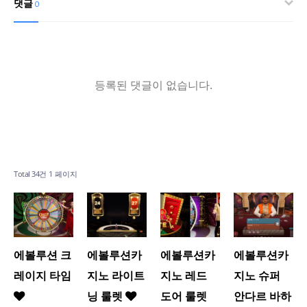
댓글
0
등록된 댓글이 없습니다.
Total 34건
1 페이지
에볼루션 크
에볼루션카
에볼루션카
에볼루션카
레이지 타임
지노 라이트
지노 레드
지노 슈퍼
닝 룰렛
도어 룰렛
안다르 바하