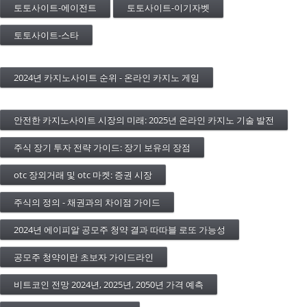
토토사이트-에이전트
토토사이트-이기자벳
토토사이트-스타
2024년 카지노사이트 순위 - 온라인 카지노 게임
안전한 카지노사이트 시장의 미래: 2025년 온라인 카지노 기술 발전
주식 장기 투자 전략 가이드: 장기 보유의 장점
otc 장외거래 및 otc 마켓: 증권 시장
주식의 정의 - 채권과의 차이점 가이드
2024년 에이피알 공모주 청약 결과 따따블 로또 가능성
공모주 청약이란 초보자 가이드라인
비트코인 전망 2024년, 2025년, 2050년 가격 예측