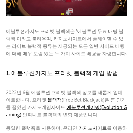
에볼루션카지노 프리벳 블랙잭은 '에볼루션 무료 배팅 블
랙잭'이라고 불리우며, 카지노사이트에서 플레이할 수 있
는 라이브 블랙잭 종류는 제공되는 모든 일반 사이드 베팅
에 더해 매우 보람 있는 두 가지 사이드 베팅을 자랑합니다.
1. 에볼루션카지노 프리벳 블랙잭 게임 방법
2023년 6월 에볼루션 프리벳 블랙잭 정보를 새롭게 업데
이트합니다. 프리벳
블랙잭
(Free Bet Blackjack)은 큰 인기
를 끌었던 카지노게임사이트
에볼루션게이밍(Evolution G
aming)
인피니트 블랙잭의 변형 제품입니다.
동일한 플랫폼을 사용하며, 온라인
카지노사이트
를 이용하