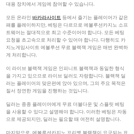
대용 장치에서 게임에 참여할 수 있습니다.
모든 온라인
바카라사이트
등에서 즐기는 플레이어가 같은
패를 플레이하지만, 베팅은 다르므로 에볼루션카지노 소프
트웨어는 절대적으로 최고 수준이어야 합니다. 모든 베팅
요청을 초고속으로 처리할 수 있어야 합니다. 다행히도 카
지노게임사이트 에볼루션 무료 블랙잭 게임은 매번 완벽하
게 처리합니다.
이 라이브 블랙잭 게임은 인피니트 블랙잭과 동일한 형식
을 가지고 있으므로 라이브 딜러도 자랑합니다. 블랙잭 딜
러는 플레이어의 맞은편에 앉아 있으며, 그의 주요 목적은
질서 정연한 게임을 진행하는 것입니다.
딜러는 종종 플레이어에게 무료 더블다운 및 스플릿 베팅
을 사용할 수 있다고 설명해야 합니다. 이러한 베팅은 자동
으로 제공되지만, 딜러는 필요할 때 여전히 설명합니다.
마지막으로, 에볼루션카지노 프리벳 블랙잭이 요구되는 표