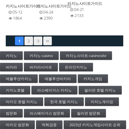
카지노사이트가이드
카지노사이트가이드
카지노사이트가이드
04-21
05-12
04-24
2133
1864
2390
2
3
1
카지노
카지노-casino
카지노사이트-casinosite
바카라
바카라사이트
온라인카지노
에볼루션카지노
에볼루션바카라
카지노게임
카지노호텔
라스베이거스 카지노
필리핀 호텔 카지노
마카오 호텔 카지노
한국 호텔 카지노
카지노게이밍
밤문화
라스베이거스 밤문화
필리핀 밤문화
마카오 밤문화
먹튀검증
2023년 카지노게임사이트 순위