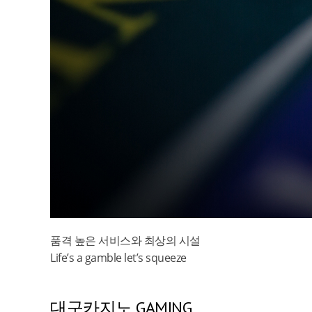
품격 높은 서비스와 최상의 시설
Life’s a gamble let’s squeeze
대구카지노 GAMING