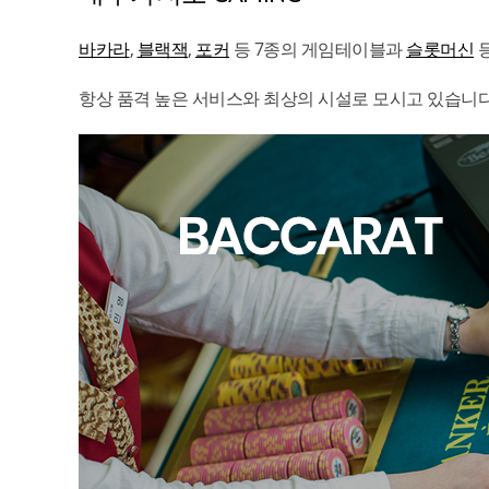
바카라
,
블랙잭
,
포커
등 7종의 게임테이블과
슬롯머신
등
항상 품격 높은 서비스와 최상의 시설로 모시고 있습니다