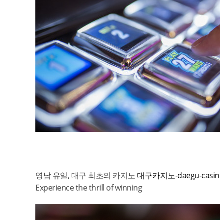
영남 유일, 대구 최초의 카지노
대구카지노-daegu-casin
Experience the thrill of winning