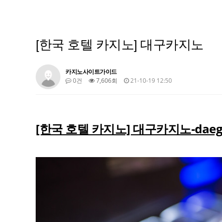
[한국 호텔 카지노] 대구카지노
카지노사이트가이드
0건
7,606회
21-10-19 12:50
[한국 호텔 카지노] 대구카지노-daegu