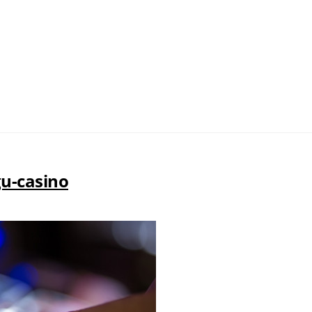
-casino