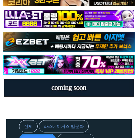
전체
라스베이거스 밤문화