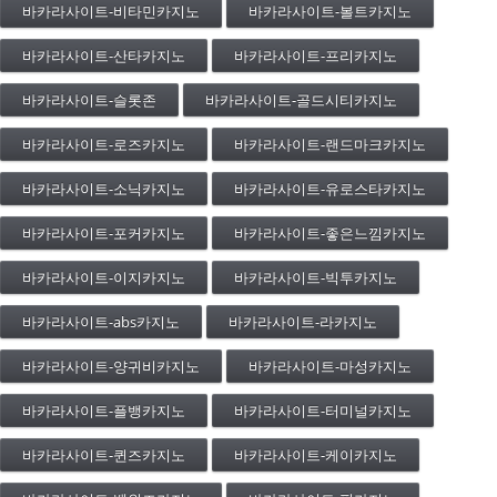
바카라사이트-비타민카지노
바카라사이트-볼트카지노
바카라사이트-산타카지노
바카라사이트-프리카지노
바카라사이트-슬롯존
바카라사이트-골드시티카지노
바카라사이트-로즈카지노
바카라사이트-랜드마크카지노
바카라사이트-소닉카지노
바카라사이트-유로스타카지노
바카라사이트-포커카지노
바카라사이트-좋은느낌카지노
바카라사이트-이지카지노
바카라사이트-빅투카지노
바카라사이트-abs카지노
바카라사이트-라카지노
바카라사이트-양귀비카지노
바카라사이트-마성카지노
바카라사이트-플뱅카지노
바카라사이트-터미널카지노
바카라사이트-퀸즈카지노
바카라사이트-케이카지노