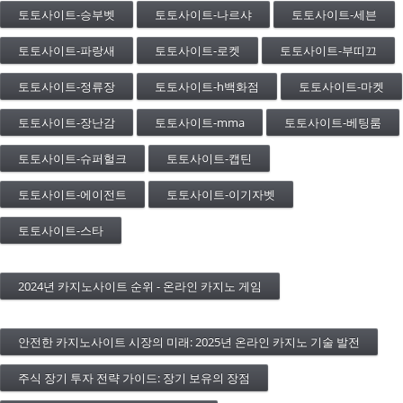
토토사이트-승부벳
토토사이트-나르샤
토토사이트-세븐
토토사이트-파랑새
토토사이트-로켓
토토사이트-부띠끄
토토사이트-정류장
토토사이트-h백화점
토토사이트-마켓
토토사이트-장난감
토토사이트-mma
토토사이트-베팅룸
토토사이트-슈퍼헐크
토토사이트-캡틴
토토사이트-에이전트
토토사이트-이기자벳
토토사이트-스타
2024년 카지노사이트 순위 - 온라인 카지노 게임
안전한 카지노사이트 시장의 미래: 2025년 온라인 카지노 기술 발전
주식 장기 투자 전략 가이드: 장기 보유의 장점