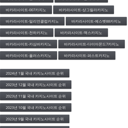
바카라사이트-007카지노
바카라사이트-샹그릴라카지노
바카라사이트-밀리언클럽카지노
바카라사이트-예스벳88카지노
바카라사이트-천하카지노
바카라사이트-맥스카지노
바카라사이트-카심바카지노
바카라사이트-다이아몬드7카지노
바카라사이트-플러스카지노
바카라사이트-퍼스트카지노
2024년 1월 국내 카지노사이트 순위
2023년 12월 국내 카지노사이트 순위
2023년 11월 국내 카지노사이트 순위
2023년 10월 국내 카지노사이트 순위
2023년 9월 국내 카지노사이트 순위