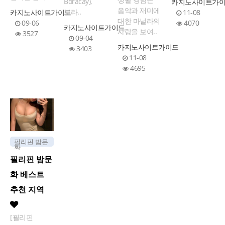
Boracay),
카지노사이트가
음악과 재미에
보라..
카지노사이트가이드
11-08
대한 마닐라의
09-06
4070
카지노사이트가이드
사랑을 보여..
3527
09-04
카지노사이트가이드
3403
11-08
4695
필리핀 밤문
화
필리핀 밤문
화 베스트
추천 지역
[필리핀