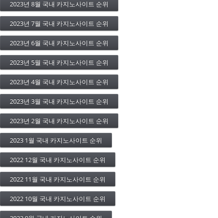
2023년 8월 국내 카지노사이트 순위
2023년 7월 국내 카지노사이트 순위
2023년 6월 국내 카지노사이트 순위
2023년 5월 국내 카지노사이트 순위
2023년 4월 국내 카지노사이트 순위
2023년 3월 국내 카지노사이트 순위
2023년 2월 국내 카지노사이트 순위
2023 1월 국내 카지노사이트 순위
2022 12월 국내 카지노사이트 순위
2022 11월 국내 카지노사이트 순위
2022 10월 국내 카지노사이트 순위