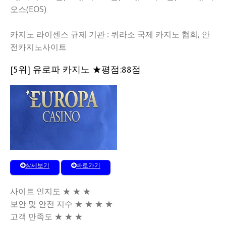
오스(EOS)
카지노 라이센스 규제 기관 : 퀴라소 국제 카지노 협회, 안
전카지노사이트
[5위] 유로파 카지노 ★평점:88점
상세보기
바로가기
사이트 인지도 ★ ★ ★
보안 및 안전 지수 ★ ★ ★ ★
고객 만족도 ★ ★ ★