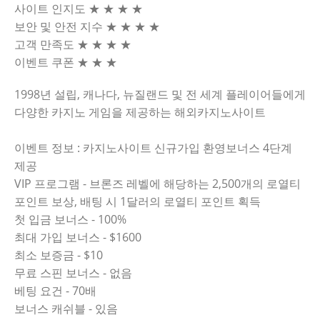
사이트 인지도 ★ ★ ★ ★
보안 및 안전 지수 ★ ★ ★ ★
고객 만족도 ★ ★ ★ ★
이벤트 쿠폰 ★ ★ ★
1998년 설립, 캐나다, 뉴질랜드 및 전 세계 플레이어들에게
다양한 카지노 게임을 제공하는 해외카지노사이트
이벤트 정보 : 카지노사이트 신규가입 환영보너스 4단계
제공
VIP 프로그램 - 브론즈 레벨에 해당하는 2,500개의 로열티
포인트 보상, 배팅 시 1달러의 로열티 포인트 획득
첫 입금 보너스 - 100%
최대 가입 보너스 - $1600
최소 보증금 - $10
무료 스핀 보너스 - 없음
베팅 요건 - 70배
보너스 캐쉬블 - 있음