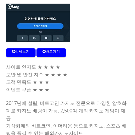
상세보기
바로가기
사이트 인지도 ★ ★ ★ ★
보안 및 안전 지수 ★ ★ ★ ★
고객 만족도 ★ ★ ★
이벤트 쿠폰 ★ ★ ★
2017년에 설립, 비트코인 카지노 전문으로 다양한 암호화
폐로 카지노 배팅이 가능, 2,500여 개의 카지노 게임이 제
공
가상화폐와 비트코인, 이더리움 등으로 카지노, 스포츠 배
팅을 즐길 수 있는 해외카지노사이트