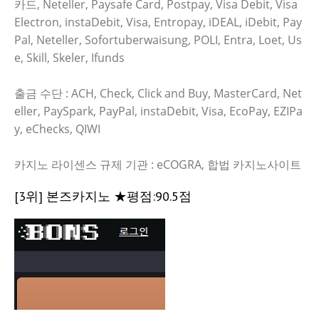
카드, Neteller, Paysafe Card, Postpay, Visa Debit, Visa
Electron, instaDebit, Visa, Entropay, iDEAL, iDebit, Pay
Pal, Neteller, Sofortuberwaisung, POLI, Entra, Loet, Us
e, Skill, Skeler, Ifunds
출금 수단 : ACH, Check, Click and Buy, MasterCard, Net
eller, PaySpark, PayPal, instaDebit, Visa, EcoPay, EZIPa
y, eChecks, QIWI
카지노 라이센스 규제 기관 : eCOGRA, 합법 카지노사이트
[3위] 본즈카지노 ★평점:90.5점