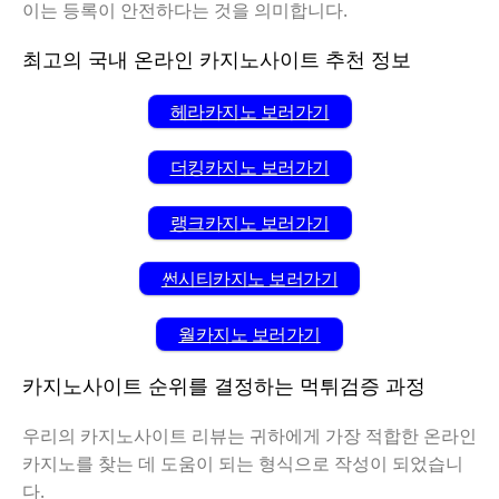
이는 등록이 안전하다는 것을 의미합니다.
최고의 국내 온라인 카지노사이트 추천 정보
헤라카지노 보러가기
더킹카지노 보러가기
랭크카지노 보러가기
썬시티카지노 보러가기
월카지노 보러가기
카지노사이트 순위를 결정하는 먹튀검증 과정
우리의 카지노사이트 리뷰는 귀하에게 가장 적합한 온라인
카지노를 찾는 데 도움이 되는 형식으로 작성이 되었습니
다.