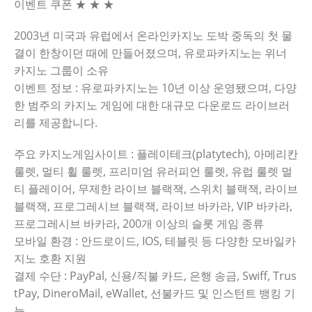
이벤트 쿠폰 ★ ★ ★
2003년 미국과 유럽에서 온라인카지노 도박 중독의 첫 물
결이 한창이던 때에 만들어졌으며, 유로파카지노는 위너
카지노 그룹이 소유
이벤트 정보 : 유로파카지노는 10년 이상 운영됐으며, 다양
한 범주의 카지노 게임에 대한 대규모 다운로드 라이브러
리를 제공합니다.
주요 카지노게임사이트 : 플레이테크(platytech), 아메리칸
룰렛, 멀티 휠 룰렛, 프리미엄 유러피언 룰렛, 유럽 룰렛 멀
티 플레이어, 무제한 라이브 블랙잭, 스위치 블랙잭, 라이브
블랙잭, 프로그레시브 블랙잭, 라이브 바카라, VIP 바카라,
프로그레시브 바카라, 200개 이상의 슬롯 게임 종류
모바일 환경 : 안드로이드, IOS, 테블릿 등 다양한 모바일카
지노 호환 지원
결제 수단 : PayPal, 신용/직불 카드, 은행 송금, Swiff, Trus
tPay, DineroMail, eWallet, 선불카드 및 인스턴트 뱅킹 기
능