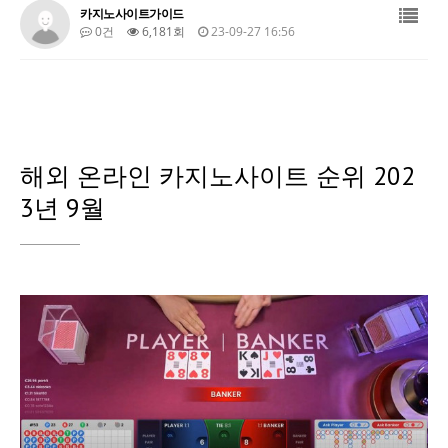
카지노사이트가이드
0건
6,181회
23-09-27 16:56
해외 온라인 카지노사이트 순위 202
3년 9월