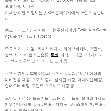
룰렛 당첨 보너스 "한화로 약 726.900원 가량 보너스"
30% 매칭 보너스
자세한 이벤트 정보는 벳365 홈페이지에서 확인 가능합니
다.
주요 카지노게임사이트 : 에볼루션게이밍(Evolution Gami
ng), 플레이테크(Playtech)
주요 카지노 게임 : 라이브카지노, 라이브바카라, 크랩스,
블랙잭, 식보, 온라인슬롯,
룰렛
, 마작, 드래곤타이거 바카
라, 텍사스홀덤 포커, 비디오 포커 등
스포츠 게임 : 30개 이상의 스포츠 종목과, 100개 이상의
디비전을 제공, 스포츠 중계, 실시간 배팅, 머니라인 배팅,
언더오버 배팅, 포인트 스프레드 배팅 등
모바일 환경 : 안드로이드, IOS용 앱, 테블릿, 모바일카지노
지원 (모바일 앱 종류 : 벳365 카지노, 벳365 게임즈, 벳365
베가스, 벳365 라이브)