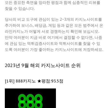
모든 중요한 측면을 망라한 평점과 함께 심층적인 리뷰를
찾을 수 있습니다.
당사의 비교 도구에 관심이 있는 2~3개의 카지노사이트를
추가하여 보너스, 배당금, 게임 등과 같은 모든 범주에서 온
라인카지노가 어떻게 서로 경쟁하는지 확인해 보십시오.
만약 여러분이 지금 바로 여기에서 결정할 수 없다면, 나중
에 관심 있는 먹튀검증사이트와 먹튀사이트를 찾을 수 있
도록 여러분이 가장 좋아하는 카지노사이트에 저장하세요.
2023년 9월 해외 카지노사이트 순위
[1위] 888카지노 ★평점:93.5점