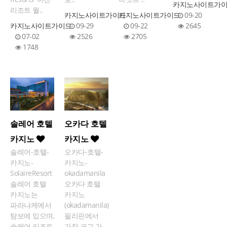
카지노사이트가
리조트 월..
카지노사이트가이드
카지노사이트가이드
09-20
카지노사이트가이드
09-29
09-22
2645
07-02
2526
2705
1748
솔레어 호텔
오카다 호텔
카지노
카지노
솔레어-호텔-
오카다-호텔-
카지노-
카지노-
SolaireResort
okadamanila
솔레어 호텔
오카다 호텔
카지노는
카지노
파라냐케에서
(okadamanila)
탐보에 있으며,
필리핀에서
솔레어 리조트
가장 크고 가..