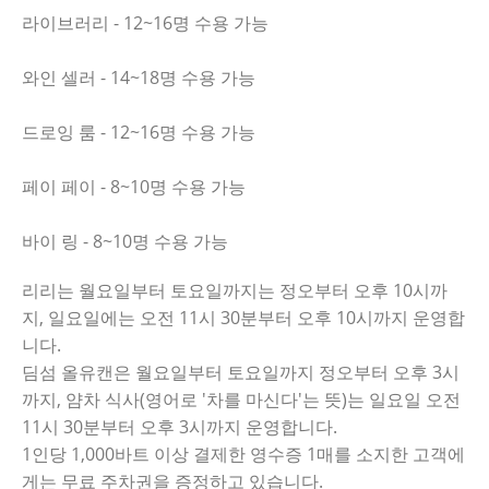
라이브러리 - 12~16명 수용 가능
와인 셀러 - 14~18명 수용 가능
드로잉 룸 - 12~16명 수용 가능
페이 페이 - 8~10명 수용 가능
바이 링 - 8~10명 수용 가능
리리는 월요일부터 토요일까지는 정오부터 오후 10시까
지, 일요일에는 오전 11시 30분부터 오후 10시까지 운영합
니다.
딤섬 올유캔은 월요일부터 토요일까지 정오부터 오후 3시
까지, 얌차 식사(영어로 '차를 마신다'는 뜻)는 일요일 오전
11시 30분부터 오후 3시까지 운영합니다.
1인당 1,000바트 이상 결제한 영수증 1매를 소지한 고객에
게는 무료 주차권을 증정하고 있습니다.