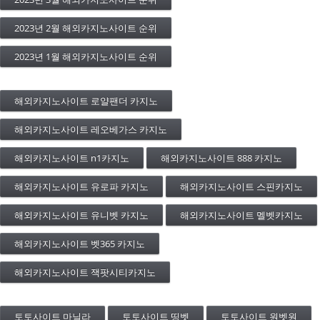
2023년 2월 해외카지노사이트 순위
2023년 1월 해외카지노사이트 순위
해외카지노사이트 로얄팬더 카지노
해외카지노사이트 레오베가스 카지노
해외카지노사이트 n1카지노
해외카지노사이트 888 카지노
해외카지노사이트 유로파 카지노
해외카지노사이트 스핀카지노
해외카지노사이트 유니벳 카지노
해외카지노사이트 멜벳카지노
해외카지노사이트 벳365 카지노
해외카지노사이트 잭팟시티카지노
토토사이트 마닐라
토토사이트 띵벳
토토사이트 원벳원