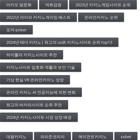
마카오 밤문화
먹튀검증
2023년 카지노게임사이트 순위
2022년 라이브 카지노게이밍 베스트
온라인카지노 순위
포커-poker
2024년 테더 카지노| 최고의 usdt 카지노사이트 순위 top13
하이롤러 카지노사이트 추천
카지노사이트 암호화 역활과 보안 기술
가상 현실 VR 온라인카지노 성장
온라인 카지노 AI 인공지능에 의한 변화
최고의 바카라사이트 순위 추천
2024년 카지노사이트 시장 성장 배경
대왕카지노
파라존코리아
에이전트카지노
xxbet