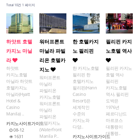
Total 10건
1 페이지
하얏트 호텔
워터프론트
한 호텔카지
필리핀 카지
카지노 마닐
마닐라 파빌
노 필리핀
노호텔 역사
라
리온 호텔카
하얏트
한 카지노호텔
필리핀 카지노
지노
카지노호텔
필리핀 한
호텔 역사
워터프론트
마닐라 하얏트
호텔카지노
필리핀
마닐라
호텔카지노
필리핀(Hann
카지노호텔
파빌리온
마닐라(Hyatt
Casino
역사, 필리핀
카지노호텔
Hotel &
Resort)은
도박은
워터프론트
Casino
세계적인
1976년
마닐라
Manila) ..
수준의
페르디난드
파빌리온
카지노와
마르코스
호텔카지노
카지노사이트가이드
다양..
대통령이
(Waterfront
08-12
대통령..
Manila P..
1631
카지노사이트가이드