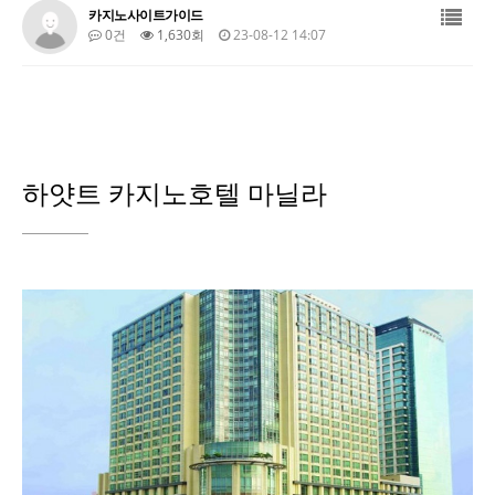
카지노사이트가이드
0건
1,630회
23-08-12 14:07
하얏트 카지노호텔 마닐라