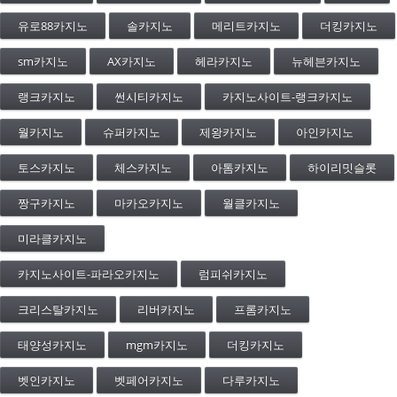
유로88카지노
솔카지노
메리트카지노
더킹카지노
sm카지노
AX카지노
헤라카지노
뉴헤븐카지노
랭크카지노
썬시티카지노
카지노사이트-랭크카지노
월카지노
슈퍼카지노
제왕카지노
아인카지노
토스카지노
체스카지노
아톰카지노
하이리밋슬롯
짱구카지노
마카오카지노
월클카지노
미라클카지노
카지노사이트-파라오카지노
럼피쉬카지노
크리스탈카지노
리버카지노
프롬카지노
태양성카지노
mgm카지노
더킹카지노
벳인카지노
벳페어카지노
다루카지노