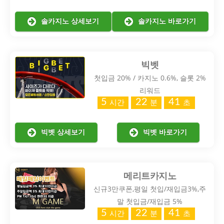
솔카지노 상세보기
솔카지노 바로가기
빅벳
첫입금 20% / 카지노 0.6%, 슬롯 2%
리워드
빅벳 상세보기
빅벳 바로가기
메리트카지노
신규3만쿠폰,평일 첫입/재입금3%,주
말 첫입금/재입금 5%