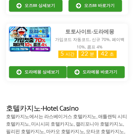
오즈88 상세보기
오즈88 바로가기
토토사이트-도라에몽
가입코드 자동코드, 신규 70%, 페이백
10%, 콤프 4%
도라에몽 상세보기
도라에몽 바로가기
호텔카지노-Hotel Casino
호텔카지노에서는 라스베이거스 호텔카지노, 애틀랜틱 시티
호텔카지노, 미시시피 호텔카지노, 캘리포니아 호텔카지노,
필리핀 호텔카지노, 마카오 호텔카지노, 모타코 호텔카지노,