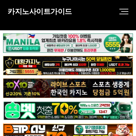
카지노사이트가이드