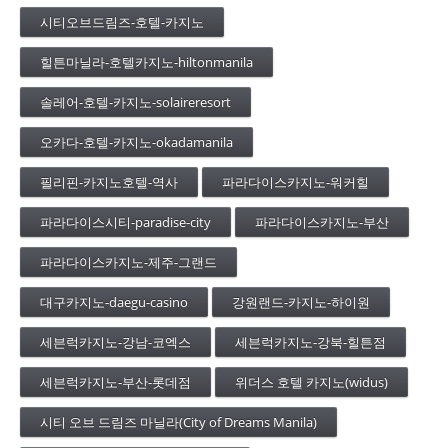
시티오브드림즈-호텔-카지노
힐튼마닐라-호텔카지노-hiltonmanila
솔레어-호텔-카지노-solaireresort
오카다-호텔-카지노-okadamanila
필리핀-카지노호텔-역사
파라다이스카지노-워커힐
파라다이스시티-paradise-city
파라다이스카지노-부산
파라다이스카지노-제주-그랜드
대구카지노-daegu-casino
강원랜드-카지노-하이원
세븐럭카지노-강남-코엑스
세븐럭카지노-강북-힐튼점
세븐럭카지노-부산-롯데점
위더스 호텔 카지노(widus)
시티 오브 드림즈 마닐라(City of Dreams Manila)