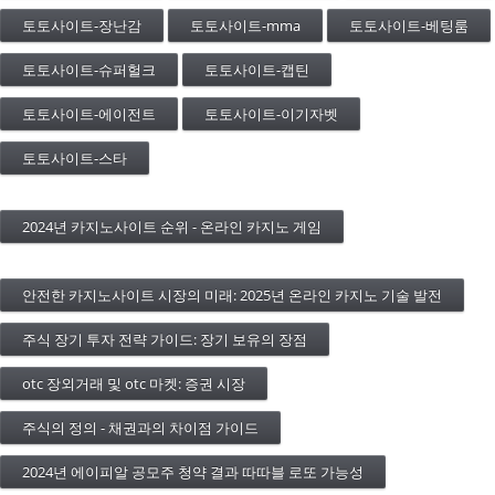
토토사이트-장난감
토토사이트-mma
토토사이트-베팅룸
토토사이트-슈퍼헐크
토토사이트-캡틴
토토사이트-에이전트
토토사이트-이기자벳
토토사이트-스타
2024년 카지노사이트 순위 - 온라인 카지노 게임
안전한 카지노사이트 시장의 미래: 2025년 온라인 카지노 기술 발전
주식 장기 투자 전략 가이드: 장기 보유의 장점
otc 장외거래 및 otc 마켓: 증권 시장
주식의 정의 - 채권과의 차이점 가이드
2024년 에이피알 공모주 청약 결과 따따블 로또 가능성