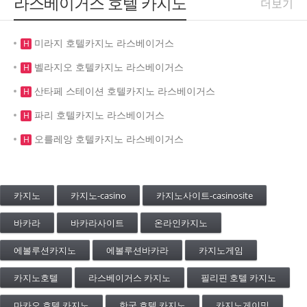
라스베이거스 호텔 카지노
더보기
인기글
미라지 호텔카지노 라스베이거스
H
인기글
벨라지오 호텔카지노 라스베이거스
H
인기글
산타페 스테이션 호텔카지노 라스베이거스
H
인기글
파리 호텔카지노 라스베이거스
H
인기글
오를레앙 호텔카지노 라스베이거스
H
카지노
카지노-casino
카지노사이트-casinosite
바카라
바카라사이트
온라인카지노
에볼루션카지노
에볼루션바카라
카지노게임
카지노호텔
라스베이거스 카지노
필리핀 호텔 카지노
마카오 호텔 카지노
한국 호텔 카지노
카지노게이밍