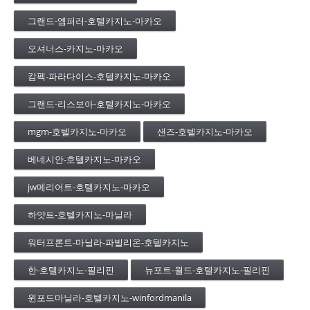
그랜드-엠퍼러-호텔카지노-마카오
오셔너스-카지노-마카오
캄펙-파라다이스-호텔카지노-마카오
그랜드-리스보아-호텔카지노-마카오
mgm-호텔카지노-마카오
샌즈-호텔카지노-마카오
베네시안-호텔카지노-마카오
jw메리어트-호텔카지노-마카오
하얏트-호텔카지노-마닐라
워터프론트-마닐라-파빌리온-호텔카지노
한-호텔카지노-필리핀
뉴포트-월드-호텔카지노-필리핀
윈포드마닐라-호텔카지노-winfordmanila