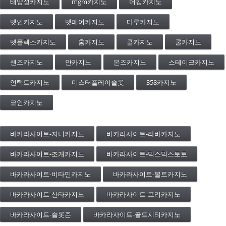
태양성카지노
mgm카지노
더킹카지노
벳인카지노
벳페어카지노
다루카지노
벳플렉스카지노
홈카지노
쿨카지노
쿨카지노
샌즈카지노
얀카지노
본즈카지노
스테이크카지노
언택트카지노
미스터플레이슬롯
358카지노
코인카지노
바카라사이트-지니카지노
바카라사이트-라바카지노
바카라사이트-조개카지노
바카라사이트-믹스믹스토토
바카라사이트-비타민카지노
바카라사이트-볼트카지노
바카라사이트-산타카지노
바카라사이트-프리카지노
바카라사이트-슬롯존
바카라사이트-골드시티카지노