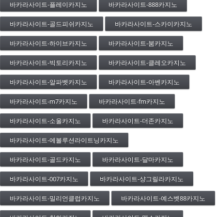
바카라사이트-플레이카지노
바카라사이트-888카지노
바카라사이트-골드피쉬카지노
바카라사이트-스카이카지노
바카라사이트-하이브카지노
바카라사이트-붐카지노
바카라사이트-빅토리카지노
바카라사이트-클레오카지노
바카라사이트-알파벳카지노
바카라사이트-아벤카지노
바카라사이트-m7카지노
바카라사이트-fm카지노
바카라사이트-소울카지노
바카라사이트-더존카지노
바카라사이트-에볼루션라이트닝카지노
바카라사이트-골드카지노
바카라사이트-달마카지노
바카라사이트-007카지노
바카라사이트-샹그릴라카지노
바카라사이트-밀리언클럽카지노
바카라사이트-예스벳88카지노