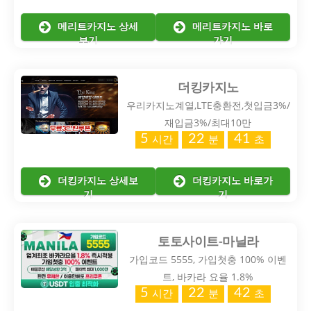
메리트카지노 상세
메리트카지노 바로
보기
가기
더킹카지노
우리카지노계열,LTE충환전,첫입금3%/
재입금3%/최대10만
더킹카지노 상세보
더킹카지노 바로가
기
기
토토사이트-마닐라
가입코드 5555, 가입첫충 100% 이벤
트, 바카라 요율 1.8%