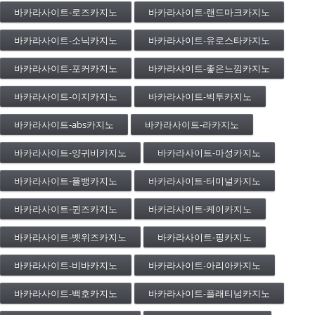
바카라사이트-로즈카지노
바카라사이트-랜드마크카지노
바카라사이트-소닉카지노
바카라사이트-유로스타카지노
바카라사이트-포커카지노
바카라사이트-좋은느낌카지노
바카라사이트-이지카지노
바카라사이트-빅투카지노
바카라사이트-abs카지노
바카라사이트-라카지노
바카라사이트-양귀비카지노
바카라사이트-마성카지노
바카라사이트-플뱅카지노
바카라사이트-터미널카지노
바카라사이트-퀸즈카지노
바카라사이트-케이카지노
바카라사이트-벳위즈카지노
바카라사이트-핑카지노
바카라사이트-비바카지노
바카라사이트-아리아카지노
바카라사이트-백호카지노
바카라사이트-플래티넘카지노