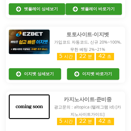
벳플레이 상세보기
벳플레이 바로가기
토토사이트-이지벳
가입코드 자동코드, 신규 20%~100%,
무한 베팅 2%~21%
이지벳 상세보기
이지벳 바로가기
카지노사이트-준비중
광고문의 : altopica (텔레그램 id) [카
지노사이트가이드]