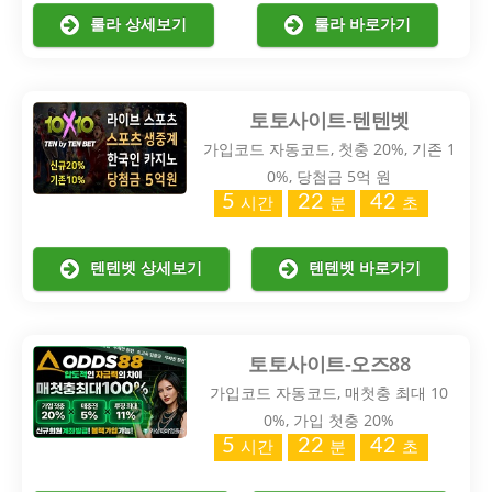
룰라 상세보기
룰라 바로가기
토토사이트-텐텐벳
가입코드 자동코드, 첫충 20%, 기존 1
0%, 당첨금 5억 원
텐텐벳 상세보기
텐텐벳 바로가기
토토사이트-오즈88
가입코드 자동코드, 매첫충 최대 10
0%, 가입 첫충 20%