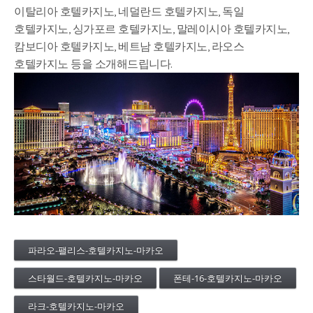
이탈리아 호텔카지노, 네덜란드 호텔카지노, 독일
호텔카지노, 싱가포르 호텔카지노, 말레이시아 호텔카지노,
캄보디아 호텔카지노, 베트남 호텔카지노, 라오스
호텔카지노 등을 소개해드립니다.
파라오-팰리스-호텔카지노-마카오
스타월드-호텔카지노-마카오
폰테-16-호텔카지노-마카오
라크-호텔카지노-마카오