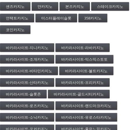
샌즈카지노
얀카지노
본즈카지노
스테이크카지노
언택트카지노
미스터플레이슬롯
358카지노
코인카지노
바카라사이트-지니카지노
바카라사이트-라바카지노
바카라사이트-조개카지노
바카라사이트-믹스믹스토토
바카라사이트-비타민카지노
바카라사이트-볼트카지노
바카라사이트-산타카지노
바카라사이트-프리카지노
바카라사이트-슬롯존
바카라사이트-골드시티카지노
바카라사이트-로즈카지노
바카라사이트-랜드마크카지노
바카라사이트-소닉카지노
바카라사이트-유로스타카지노
바카라사이트-포커카지노
바카라사이트-좋은느낌카지노