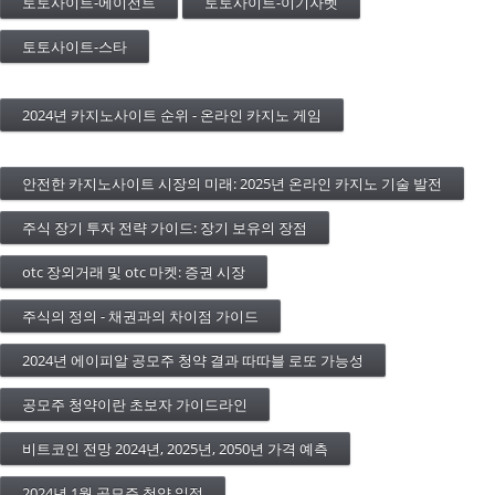
토토사이트-에이전트
토토사이트-이기자벳
토토사이트-스타
2024년 카지노사이트 순위 - 온라인 카지노 게임
안전한 카지노사이트 시장의 미래: 2025년 온라인 카지노 기술 발전
주식 장기 투자 전략 가이드: 장기 보유의 장점
otc 장외거래 및 otc 마켓: 증권 시장
주식의 정의 - 채권과의 차이점 가이드
2024년 에이피알 공모주 청약 결과 따따블 로또 가능성
공모주 청약이란 초보자 가이드라인
비트코인 전망 2024년, 2025년, 2050년 가격 예측
2024년 1월 공모주 청약 일정