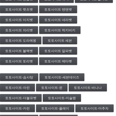
토토사이트 렛츠벳
토토사이트 텐텐벳
토토사이트 이지벳
토토사이트 네라벳
토토사이트 의리벳
토토사이트 럭키비키
토토사이트 도라에몽
토토사이트 세븐
토토사이트 블랙벳
토토사이트 알파벳
토토사이트 토리벳
토토사이트 메타벳
토토사이트-솜사탕
토토사이트-세븐데이즈
토토사이트-아린
토토사이트-윈
토토사이트-바나나
토토사이트-더블유벳
토토사이트-미슐랭
토토사이트-카린
토토사이트-플레이
토토사이트-마추자