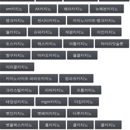
sm카지노
AX카지노
헤라카지노
뉴헤븐카지노
랭크카지노
썬시티카지노
카지노사이트-랭크카지노
월카지노
슈퍼카지노
제왕카지노
아인카지노
토스카지노
체스카지노
아톰카지노
하이리밋슬롯
짱구카지노
마카오카지노
월클카지노
미라클카지노
카지노사이트-파라오카지노
럼피쉬카지노
크리스탈카지노
리버카지노
프롬카지노
태양성카지노
mgm카지노
더킹카지노
벳인카지노
벳페어카지노
다루카지노
벳플렉스카지노
홈카지노
쿨카지노
쿨카지노