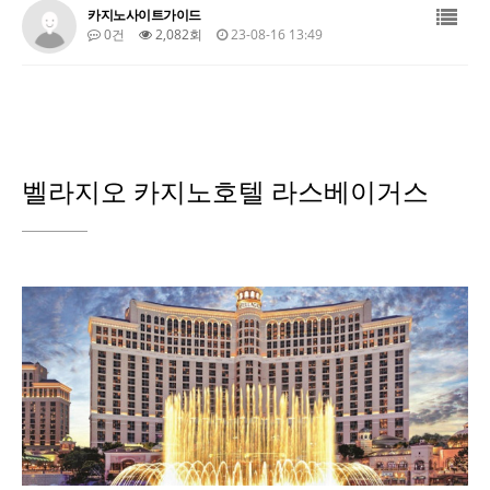
카지노사이트가이드
0건
2,082회
23-08-16 13:49
벨라지오 카지노호텔 라스베이거스