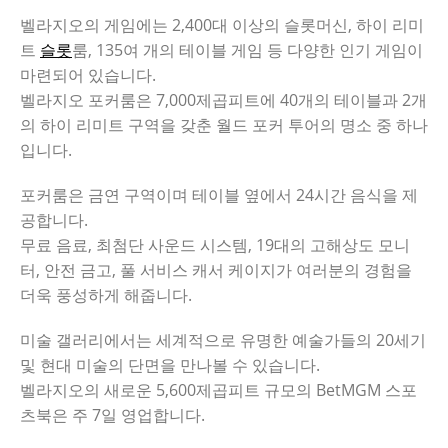
벨라지오의 게임에는 2,400대 이상의 슬롯머신, 하이 리미
트
슬롯
룸, 135여 개의 테이블 게임 등 다양한 인기 게임이
마련되어 있습니다.
벨라지오 포커룸은 7,000제곱피트에 40개의 테이블과 2개
의 하이 리미트 구역을 갖춘 월드 포커 투어의 명소 중 하나
입니다.
포커룸은 금연 구역이며 테이블 옆에서 24시간 음식을 제
공합니다.
무료 음료, 최첨단 사운드 시스템, 19대의 고해상도 모니
터, 안전 금고, 풀 서비스 캐서 케이지가 여러분의 경험을
더욱 풍성하게 해줍니다.
미술 갤러리에서는 세계적으로 유명한 예술가들의 20세기
및 현대 미술의 단면을 만나볼 수 있습니다.
벨라지오의 새로운 5,600제곱피트 규모의 BetMGM 스포
츠북은 주 7일 영업합니다.