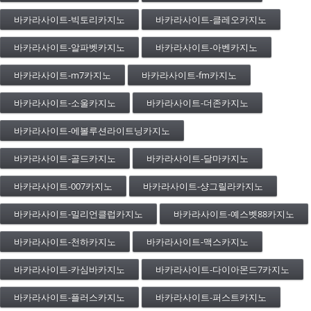
바카라사이트-빅토리카지노
바카라사이트-클레오카지노
바카라사이트-알파벳카지노
바카라사이트-아벤카지노
바카라사이트-m7카지노
바카라사이트-fm카지노
바카라사이트-소울카지노
바카라사이트-더존카지노
바카라사이트-에볼루션라이트닝카지노
바카라사이트-골드카지노
바카라사이트-달마카지노
바카라사이트-007카지노
바카라사이트-샹그릴라카지노
바카라사이트-밀리언클럽카지노
바카라사이트-예스벳88카지노
바카라사이트-천하카지노
바카라사이트-맥스카지노
바카라사이트-카심바카지노
바카라사이트-다이아몬드7카지노
바카라사이트-플러스카지노
바카라사이트-퍼스트카지노