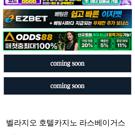
벨라지오 호텔카지노 라스베이거스