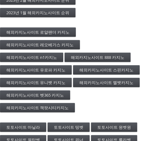
2023년 1월 해외카지노사이트 순위
해외카지노사이트 로얄팬더 카지노
해외카지노사이트 레오베가스 카지노
해외카지노사이트 n1카지노
해외카지노사이트 888 카지노
해외카지노사이트 유로파 카지노
해외카지노사이트 스핀카지노
해외카지노사이트 유니벳 카지노
해외카지노사이트 멜벳카지노
해외카지노사이트 벳365 카지노
해외카지노사이트 잭팟시티카지노
토토사이트 마닐라
토토사이트 띵벳
토토사이트 원벳원
토토사이트 원탑벳
토토사이트 위너
토토사이트 룰라벳