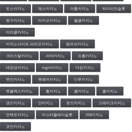
토스카지노
체스카지노
아톰카지노
하이리밋슬롯
짱구카지노
마카오카지노
월클카지노
미라클카지노
카지노사이트-파라오카지노
럼피쉬카지노
크리스탈카지노
리버카지노
프롬카지노
태양성카지노
mgm카지노
더킹카지노
벳인카지노
벳페어카지노
다루카지노
벳플렉스카지노
홈카지노
쿨카지노
쿨카지노
샌즈카지노
얀카지노
본즈카지노
스테이크카지노
언택트카지노
미스터플레이슬롯
358카지노
코인카지노