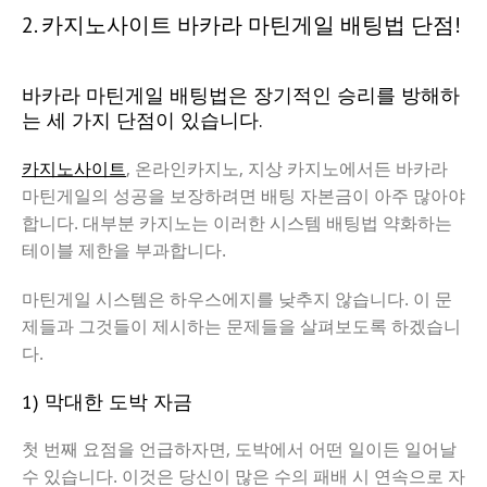
2. 카지노사이트 바카라 마틴게일 배팅법 단점!
바카라 마틴게일 배팅법은 장기적인 승리를 방해하
는 세 가지 단점이 있습니다.
카지노사이트
, 온라인카지노, 지상 카지노에서든 바카라
마틴게일의 성공을 보장하려면 배팅 자본금이 아주 많아야
합니다. 대부분 카지노는 이러한 시스템 배팅법 약화하는
테이블 제한을 부과합니다.
마틴게일 시스템은 하우스에지를 낮추지 않습니다. 이 문
제들과 그것들이 제시하는 문제들을 살펴보도록 하겠습니
다.
1) 막대한 도박 자금
첫 번째 요점을 언급하자면, 도박에서 어떤 일이든 일어날
수 있습니다. 이것은 당신이 많은 수의 패배 시 연속으로 자