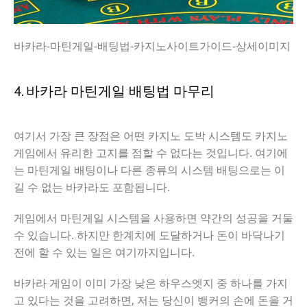
바카라-마틴게일-배팅법-카지노사이트가이드-상세이미지
4. 바카라 마틴게일 배팅법 마무리
여기서 가장 큰 장점은 어떤 카지노 도박 시스템도 카지노
게임에서 유리한 고지를 점할 수 없다는 것입니다. 여기에
는 마틴게일 배팅이나 다른 종류의 시스템 배팅으로는 이
길 수 없는 바카라도 포함됩니다.
게임에서 마틴게일 시스템을 사용하면 약간의 성공을 거둘
수 있습니다. 하지만 한계치에 도달하거나 돈이 바닥나기
전에 할 수 있는 일은 여기까지입니다.
바카라 게임이 이미 가장 낮은 하우스엣지 중 하나를 가지
고 있다는 것을 고려하면, 저는 당신이 뱅커의 손에 돈을 거