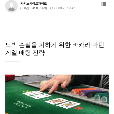
카지노사이트가이드
0건
8,696회
22-08-26 12:42
도박 손실을 피하기 위한 바카라 마틴
게일 배팅 전략