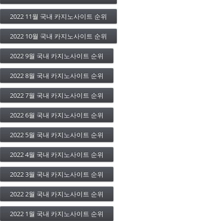
2022 11월 국내 카지노사이트 순위
2022 10월 국내 카지노사이트 순위
2022 9월 국내 카지노사이트 순위
2022 8월 국내 카지노사이트 순위
2022 7월 국내 카지노사이트 순위
2022 6월 국내 카지노사이트 순위
2022 5월 국내 카지노사이트 순위
2022 4월 국내 카지노사이트 순위
2022 3월 국내 카지노사이트 순위
2022 2월 국내 카지노사이트 순위
2022 1월 국내 카지노사이트 순위