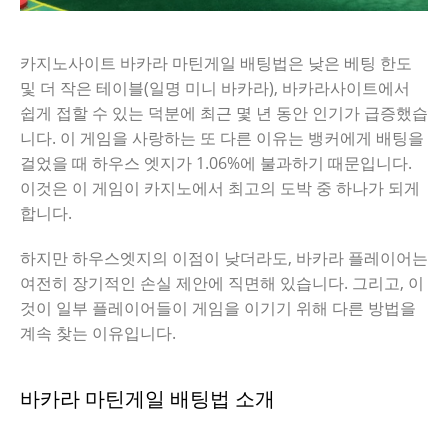
카지노사이트 바카라 마틴게일 배팅법은 낮은 베팅 한도
및 더 작은 테이블(일명 미니 바카라), 바카라사이트에서
쉽게 접할 수 있는 덕분에 최근 몇 년 동안 인기가 급증했습
니다. 이 게임을 사랑하는 또 다른 이유는 뱅커에게 배팅을
걸었을 때 하우스 엣지가 1.06%에 불과하기 때문입니다.
이것은 이 게임이 카지노에서 최고의 도박 중 하나가 되게
합니다.
하지만 하우스엣지의 이점이 낮더라도, 바카라 플레이어는
여전히 장기적인 손실 제안에 직면해 있습니다. 그리고, 이
것이 일부 플레이어들이 게임을 이기기 위해 다른 방법을
계속 찾는 이유입니다.
바카라 마틴게일 배팅법 소개