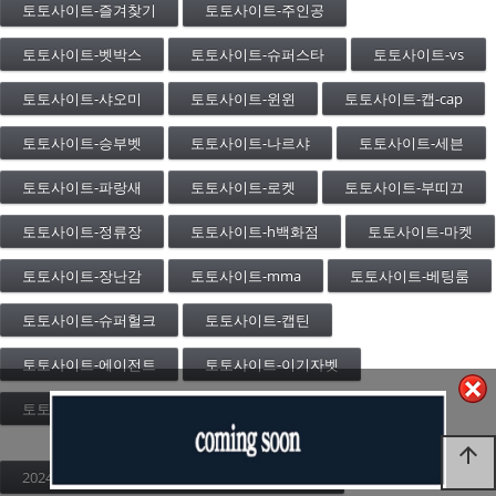
토토사이트-즐겨찾기
토토사이트-주인공
토토사이트-벳박스
토토사이트-슈퍼스타
토토사이트-vs
토토사이트-샤오미
토토사이트-윈윈
토토사이트-캡-cap
토토사이트-승부벳
토토사이트-나르샤
토토사이트-세븐
토토사이트-파랑새
토토사이트-로켓
토토사이트-부띠끄
토토사이트-정류장
토토사이트-h백화점
토토사이트-마켓
토토사이트-장난감
토토사이트-mma
토토사이트-베팅룸
토토사이트-슈퍼헐크
토토사이트-캡틴
토토사이트-에이전트
토토사이트-이기자벳
토토사이트-스타
arrow_upward
2024년 카지노사이트 순위 - 온라인 카지노 게임