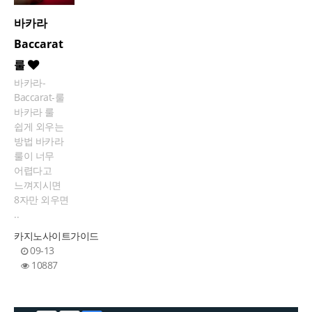
바카라
Baccarat
룰
바카라-
Baccarat-룰
바카라 룰
쉽게 외우는
방법 바카라
룰이 너무
어렵다고
느껴지시면
8자만 외우면
..
카지노사이트가이드
09-13
10887