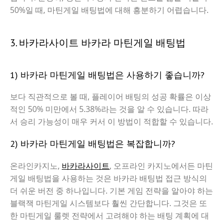
50%일 때, 마틴게일 배팅법에 대해 흥분하기 어렵습니다.
3. 바카라사이트 바카라 마틴게일 배팅법
1) 바카라 마틴게일 배팅법은 사용하기 좋습니까?
보다 직관적으로 볼 때, 플레이어 배팅의 성공 확률은 이상
적인 50% 미만에서 5.38%라는 것을 알 수 있습니다. 따라
서 승리 가능성이 매우 커서 이 방법이 적합할 수 있습니다.
2) 바카라 마틴게일 배팅법은 복잡합니까?
온라인카지노,
바카라사이트
, 오프라인 카지노에서든 마틴
게일 배팅법을 사용하는 것은 바카라 배팅법 접근 방식의
더 쉬운 버전 중 하나입니다. 기본 게임 전략을 알아야 하는
블랙잭 마틴게일 시스템보다 훨씬 간단합니다. 그것은 또
한 마틴게일 룰렛 전략에서 고려해야 하는 배팅 계획에 대