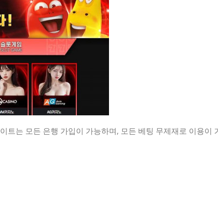
이트는 모든 은행 가입이 가능하며, 모든 베팅 무제재로 이용이