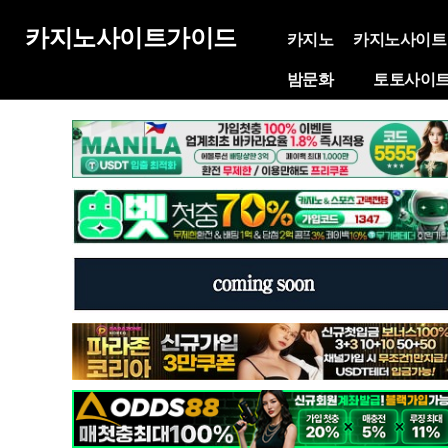
카지노사이트가이드
카지노
카지노사이트
밤문화
토토사이