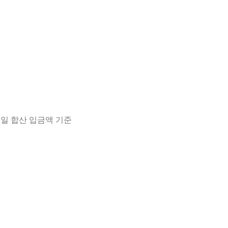
요일 합산 입금액 기준