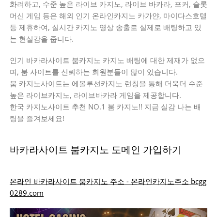
화려하고, 수준 높은 라이브 카지노, 라이브 바카라, 포커, 슬롯
머신 게임 등은 해외 인기 온라인카지노 카가얀, 마이다스호텔
등 제휴하여, 실시간 카지노 영상 송출로 실제로 배팅하고 있
는 현실감을 줍니다.
인기 바카라사이트 붐카지노 카지노 배팅에 대한 제재가 없으
며, 붐 사이트를 신뢰하는 회원분들이 많이 있습니다.
붐 카지노사이트는 에볼루션카지노 런칭을 통해 더욱더 수준
높은 라이브카지노, 라이브바카라 게임을 제공합니다.
한국 카지노사이트 추천 NO.1 붐 카지노!! 지금 실감 나는 배
팅을 즐겨보세요!
바카라사이트 붐카지노 도메인 가입하기
온라인 바카라사이트 붐카지노 주소 - 온라인카지노주소 bcgg
0289.com