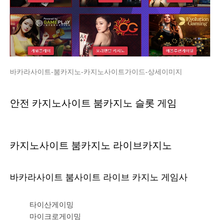
바카라사이트-붐카지노-카지노사이트가이드-상세이미지
안전 카지노사이트 붐카지노 슬롯 게임
카지노사이트 붐카지노 라이브카지노
바카라사이트 붐사이트 라이브 카지노 게임사
타이산게이밍
마이크로게이밍