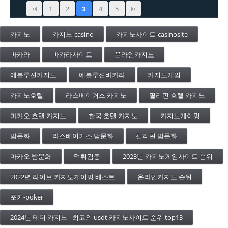
1
2
4
5
3
카지노
카지노-casino
카지노사이트-casinosite
바카라
바카라사이트
온라인카지노
에볼루션카지노
에볼루션바카라
카지노게임
카지노호텔
라스베이거스 카지노
필리핀 호텔 카지노
마카오 호텔 카지노
한국 호텔 카지노
카지노게이밍
밤문화
라스베이거스 밤문화
필리핀 밤문화
마카오 밤문화
먹튀검증
2023년 카지노게임사이트 순위
2022년 라이브 카지노게이밍 베스트
온라인카지노 순위
포커-poker
2024년 테더 카지노| 최고의 usdt 카지노사이트 순위 top13