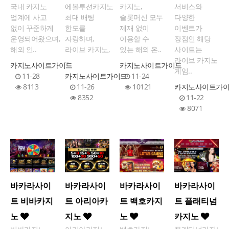
국내 카지노
에볼루션카지노
카지노,
서비스와
업계에 사고
최대 배팅
슬롯머신 모두
다양한
없이 꾸준하게
한도를
제재 없이
이벤트가
운영되어왔으며,
자랑하며,
이용할 수
장점인 해당
해외 인..
라이브 카지노,
있는 해외 온..
사이트는
..
라이브 카지노
카지노사이트가이드
카지노사이트가이드
게임..
11-28
카지노사이트가이드
11-24
8113
11-26
10121
카지노사이트가
8352
11-22
8071
바카라사이
바카라사이
바카라사이
바카라사이
트 비바카지
트 아리아카
트 백호카지
트 플래티넘
노
지노
노
카지노