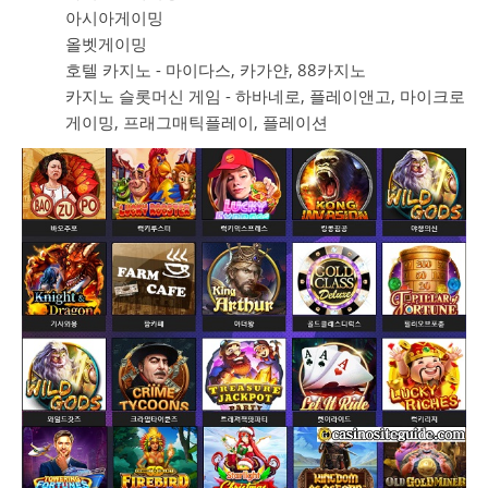
아시아게이밍
올벳게이밍
호텔 카지노 - 마이다스, 카가얀, 88카지노
카지노 슬롯머신 게임 - 하바네로, 플레이앤고, 마이크로
게이밍, 프래그매틱플레이, 플레이션