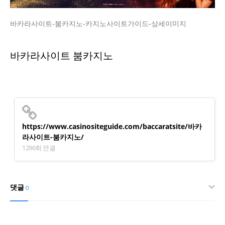
바카라사이트-붐카지노-카지노사이트가이드-상세이미지
바카라사이트 붐카지노
https://www.casinositeguide.com/baccaratsite/바카
라사이트-붐카지노/
1296회 연결
댓글
0