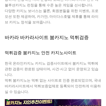
볼루션카지노 런칭을 통해 수준 높은 게임을 선사합니다.
다양한 카지노 보너스는 물론, 회원분들을 위한 이벤트, 프로
모션 또한 제공하며, 카가얀, 마이다스호텔 제휴를 통해 라이
브 카지노 정석을 보여줍니다.
바카라 바카라사이트 붐카지노 먹튀검증
먹튀검증 붐카지노 안전 카지노사이트
한국 온라인카지노 카지노 검증사이트에서 붐카지노 먹튀에
관한 검증이 완료된 상태이며, 사건·사고 없이 운영되고 있습
니다.
먹튀 붐카지노는 먹튀 없는 사이트로 인증 완료되었으며, 국내
바카라사이트에서 먹튀보증업체로 등록되어 안전하게 이용하
실 수 있습니다.