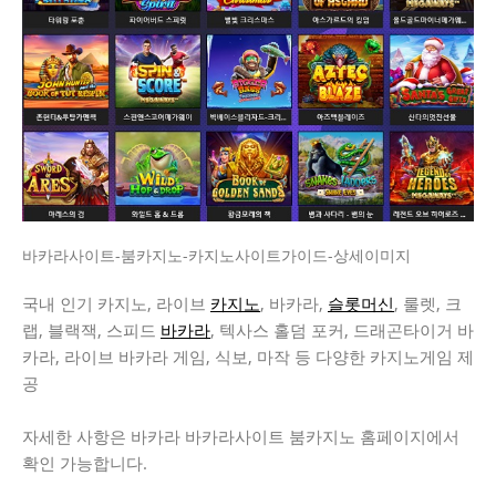
바카라사이트-붐카지노-카지노사이트가이드-상세이미지
국내 인기 카지노, 라이브
카지노
, 바카라,
슬롯머신
, 룰렛, 크
랩, 블랙잭, 스피드
바카라
, 텍사스 홀덤 포커, 드래곤타이거 바
카라, 라이브 바카라 게임, 식보, 마작 등 다양한 카지노게임 제
공
자세한 사항은 바카라 바카라사이트 붐카지노 홈페이지에서
확인 가능합니다.