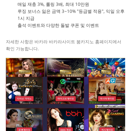
매일 재충 3%, 롤링 3배, 최대 10만원
루징 보너스 잃은 금액 3~10% "등급별 적용", 익일 오후
1시 지급
출석 이벤트와 다양한 돌발 쿠폰 및 이벤트
자세한 사항은 바카라 바카라사이트 붐카지노 홈페이지에서
확인 가능합니다.