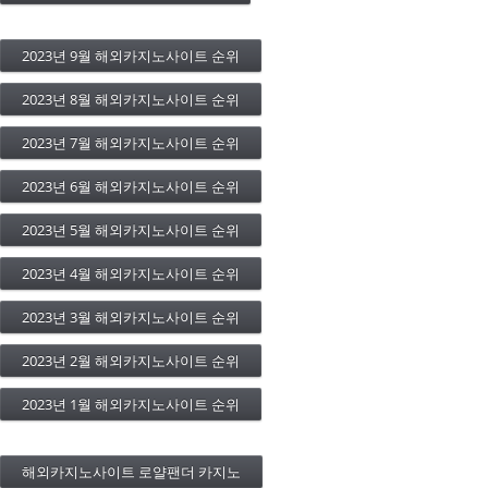
2023년 9월 해외카지노사이트 순위
2023년 8월 해외카지노사이트 순위
2023년 7월 해외카지노사이트 순위
2023년 6월 해외카지노사이트 순위
2023년 5월 해외카지노사이트 순위
2023년 4월 해외카지노사이트 순위
2023년 3월 해외카지노사이트 순위
2023년 2월 해외카지노사이트 순위
2023년 1월 해외카지노사이트 순위
해외카지노사이트 로얄팬더 카지노