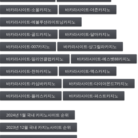
바카라사이트-소울카지노
바카라사이트-더존카지노
바카라사이트-에볼루션라이트닝카지노
바카라사이트-골드카지노
바카라사이트-달마카지노
바카라사이트-007카지노
바카라사이트-샹그릴라카지노
바카라사이트-밀리언클럽카지노
바카라사이트-예스벳88카지노
바카라사이트-천하카지노
바카라사이트-맥스카지노
바카라사이트-카심바카지노
바카라사이트-다이아몬드7카지노
바카라사이트-플러스카지노
바카라사이트-퍼스트카지노
2024년 1월 국내 카지노사이트 순위
2023년 12월 국내 카지노사이트 순위