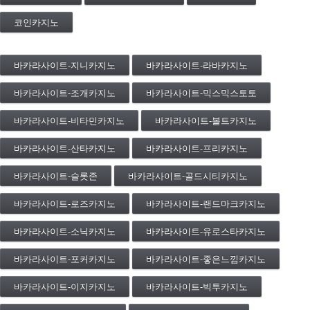
코인카지노
바카라사이트-지니카지노
바카라사이트-라바카지노
바카라사이트-조개카지노
바카라사이트-믹스믹스토토
바카라사이트-비타민카지노
바카라사이트-볼트카지노
바카라사이트-산타카지노
바카라사이트-프리카지노
바카라사이트-슬롯존
바카라사이트-골드시티카지노
바카라사이트-로즈카지노
바카라사이트-랜드마크카지노
바카라사이트-소닉카지노
바카라사이트-유로스타카지노
바카라사이트-포커카지노
바카라사이트-좋은느낌카지노
바카라사이트-이지카지노
바카라사이트-빅투카지노