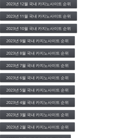
2023년 12월 국내 카지노사이트 순위
2023년 11월 국내 카지노사이트 순위
2023년 10월 국내 카지노사이트 순위
2023년 9월 국내 카지노사이트 순위
2023년 8월 국내 카지노사이트 순위
2023년 7월 국내 카지노사이트 순위
2023년 6월 국내 카지노사이트 순위
2023년 5월 국내 카지노사이트 순위
2023년 4월 국내 카지노사이트 순위
2023년 3월 국내 카지노사이트 순위
2023년 2월 국내 카지노사이트 순위