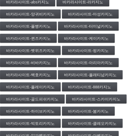
바카라사이트-abs카지노
바카라사이트-라카지노
바카라사이트-양귀비카지노
바카라사이트-마성카지노
바카라사이트-플뱅카지노
바카라사이트-터미널카지노
바카라사이트-퀸즈카지노
바카라사이트-케이카지노
바카라사이트-벳위즈카지노
바카라사이트-핑카지노
바카라사이트-비바카지노
바카라사이트-아리아카지노
바카라사이트-백호카지노
바카라사이트-플래티넘카지노
바카라사이트-플레이카지노
바카라사이트-888카지노
바카라사이트-골드피쉬카지노
바카라사이트-스카이카지노
바카라사이트-하이브카지노
바카라사이트-붐카지노
바카라사이트-빅토리카지노
바카라사이트-클레오카지노
바카라사이트-알파벳카지노
바카라사이트-아벤카지노