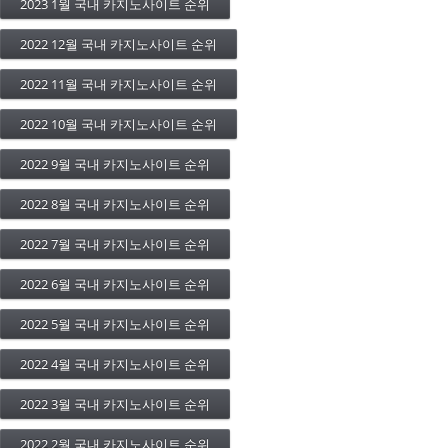
2023 1월 국내 카지노사이트 순위
2022 12월 국내 카지노사이트 순위
2022 11월 국내 카지노사이트 순위
2022 10월 국내 카지노사이트 순위
2022 9월 국내 카지노사이트 순위
2022 8월 국내 카지노사이트 순위
2022 7월 국내 카지노사이트 순위
2022 6월 국내 카지노사이트 순위
2022 5월 국내 카지노사이트 순위
2022 4월 국내 카지노사이트 순위
2022 3월 국내 카지노사이트 순위
2022 2월 국내 카지노사이트 순위