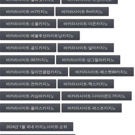
바카라사이트-m7카지노
바카라사이트-fm카지노
바카라사이트-소울카지노
바카라사이트-더존카지노
바카라사이트-에볼루션라이트닝카지노
바카라사이트-골드카지노
바카라사이트-달마카지노
바카라사이트-007카지노
바카라사이트-샹그릴라카지노
바카라사이트-밀리언클럽카지노
바카라사이트-예스벳88카지노
바카라사이트-천하카지노
바카라사이트-맥스카지노
바카라사이트-카심바카지노
바카라사이트-다이아몬드7카지노
바카라사이트-플러스카지노
바카라사이트-퍼스트카지노
2024년 1월 국내 카지노사이트 순위