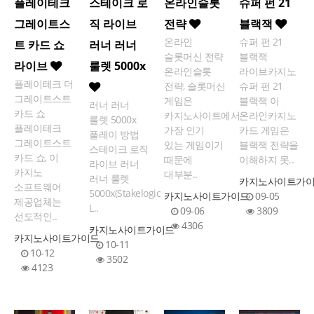
플레이테크
스테이크 로
온라인슬롯
슈퍼 펀 21
그레이트스
직 라이브
전략
블랙잭
온라인
슈퍼 펀 21
트 카드 쇼
러너 러너
슬롯머신 전략
블랙잭
라이브
룰렛 5000x
온라인슬롯
라이브카지노
플레이테크 더
전략, 슬롯머신
슈퍼 펀 21
그레이트스트
게임은
블랙잭 이
러너 러너
카드 쇼
카지노사이트에서
온라인카지노
룰렛 5000x
플레이테크
가장 인기
카드 게임은
플레이 방법
그레이트스트
있는 게임이기
블랙잭 전략을
스테이크 로직
카드 쇼, 이
때문에
이해하지 못..
라이브 러너
카지노
대부분..
러너 룰렛
카지노사이트가
소프트웨어
5000x(Stakelogic
카지노사이트가이드
09-05
제공업체는
L..
09-06
3809
선도적인..
4306
카지노사이트가이드
카지노사이트가이드
10-11
10-12
3502
4123