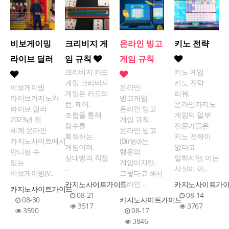
비보게이밍
크리비지 게
온라인 빙고
키노 전략
라이브 딜러
임 규칙
게임 규칙
크리비지 카드
키노 게임
게임 크리비지
키노 전략
비보게이밍
온라인
게임은 카드의
리뷰,
라이브카지노와
빙고게임
런, 페어,
온라인카지노
라이브 딜러
온라인 빙고
조합을 통해
게임의 일부
2023년 전
게임 규칙,
점수를
전문가들은
세계 온라인
온라인 빙고
획득하는
키노 전략이
카지노사이트에서
(Bingo)는
게임이며,
없다고
만나볼 수
행운의
상대방과 직접
말하지만, 이는
있는
게임이지만,
..
사실이 아..
비보게이밍(V..
그렇다고 해서
온라인 ..
카지노사이트가이드
카지노사이트가
카지노사이트가이드
08-21
08-14
08-30
카지노사이트가이드
3517
3767
3590
08-17
3846