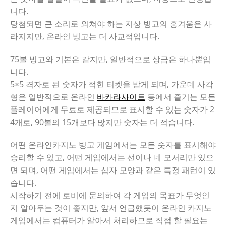
니다.
당첨되면 큰 소리로 외쳐야 하는 지상 빙고의 흥겨움은 사
라지지만, 온라인 빙고는 더 사교적입니다.
75볼 빙고와 기본은 같지만, 일반적으로 상금은 하나뿐입
니다.
5×5 격자로 된 숫자가 적힌 티켓을 받게 되며, 가운데 사각
형은 일반적으로 온라인
바카라사이트
등에서 즐기는 모든
플레이어에게 무료로 제공되므로 표시할 수 있는 숫자가 2
4개로, 90볼의 15개보다 많지만 숫자는 더 적습니다.
어떤 온라인카지노 빙고 게임에서는 모든 숫자를 표시해야
승리할 수 있고, 어떤 게임에서는 선이나 네 모서리만 있으
면 되며, 어떤 게임에서는 십자 모양과 같은 특정 패턴이 있
습니다.
시작하기 전에 로비에 문의하여 각 게임의 목표가 무엇인
지 알아두는 것이 좋지만, 앞서 언급했듯이 온라인 카지노
게임에서는 컴퓨터가 알아서 처리하므로 직접 할 필요는