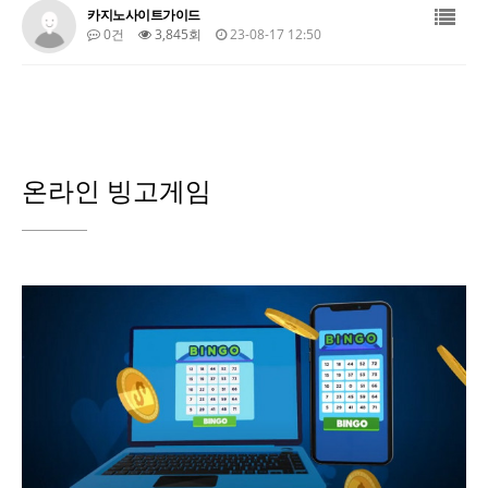
카지노사이트가이드
0건
3,845회
23-08-17 12:50
온라인 빙고게임