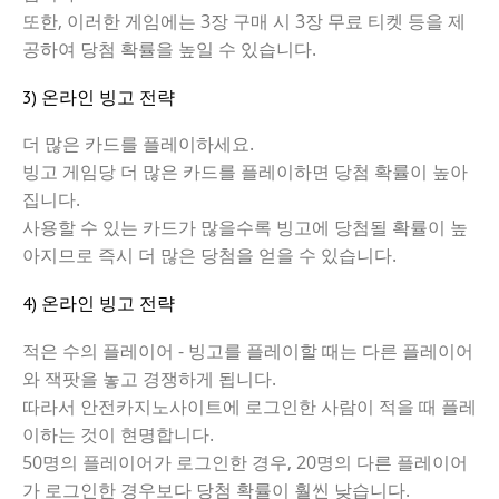
또한, 이러한 게임에는 3장 구매 시 3장 무료 티켓 등을 제
공하여 당첨 확률을 높일 수 있습니다.
3) 온라인 빙고 전략
더 많은 카드를 플레이하세요.
빙고 게임당 더 많은 카드를 플레이하면 당첨 확률이 높아
집니다.
사용할 수 있는 카드가 많을수록 빙고에 당첨될 확률이 높
아지므로 즉시 더 많은 당첨을 얻을 수 있습니다.
4) 온라인 빙고 전략
적은 수의 플레이어 - 빙고를 플레이할 때는 다른 플레이어
와 잭팟을 놓고 경쟁하게 됩니다.
따라서 안전카지노사이트에 로그인한 사람이 적을 때 플레
이하는 것이 현명합니다.
50명의 플레이어가 로그인한 경우, 20명의 다른 플레이어
가 로그인한 경우보다 당첨 확률이 훨씬 낮습니다.