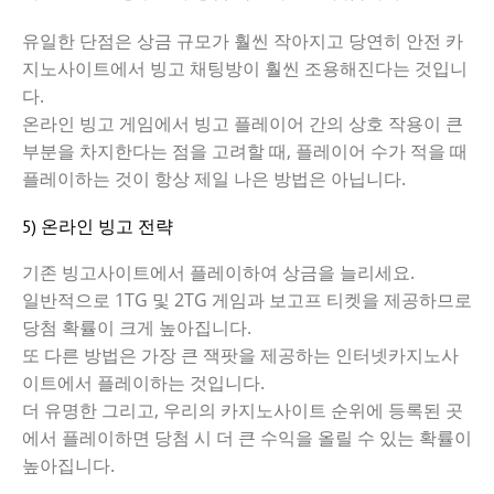
유일한 단점은 상금 규모가 훨씬 작아지고 당연히 안전 카
지노사이트에서 빙고 채팅방이 훨씬 조용해진다는 것입니
다.
온라인 빙고 게임에서 빙고 플레이어 간의 상호 작용이 큰
부분을 차지한다는 점을 고려할 때, 플레이어 수가 적을 때
플레이하는 것이 항상 제일 나은 방법은 아닙니다.
5) 온라인 빙고 전략
기존 빙고사이트에서 플레이하여 상금을 늘리세요.
일반적으로 1TG 및 2TG 게임과 보고프 티켓을 제공하므로
당첨 확률이 크게 높아집니다.
또 다른 방법은 가장 큰 잭팟을 제공하는 인터넷카지노사
이트에서 플레이하는 것입니다.
더 유명한 그리고, 우리의 카지노사이트 순위에 등록된 곳
에서 플레이하면 당첨 시 더 큰 수익을 올릴 수 있는 확률이
높아집니다.