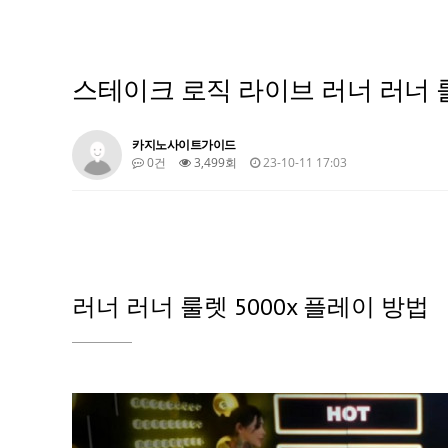
스테이크 로직 라이브 러너 러너 룰렛
카지노사이트가이드
0건
3,499회
23-10-11 17:03
러너 러너 룰렛 5000x 플레이 방법