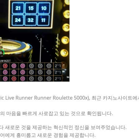
ic Live Runner Runner Roulette 5000x), 최근 
의 마음을 빠르게 사로잡고 있는 것으로 확인됩니다.
다 새로운 것을 제공하는 혁신적인 정신을 보여주었습니다.
레이어에게 흥미롭고 새로운 경험을 제공합니다.