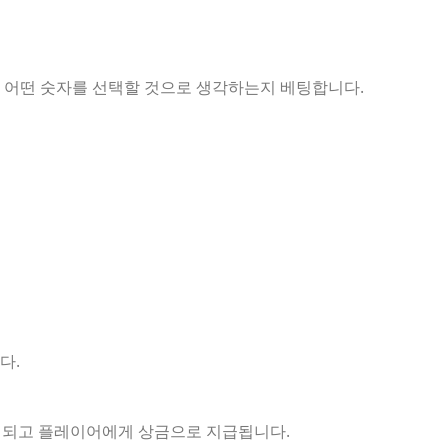
이 어떤 숫자를 선택할 것으로 생각하는지 베팅합니다.
다.
표시되고 플레이어에게 상금으로 지급됩니다.