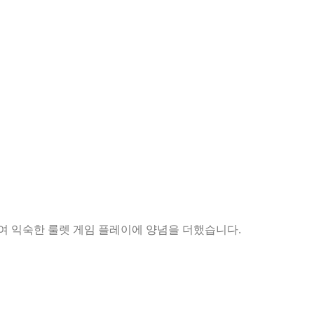
여 익숙한 룰렛 게임 플레이에 양념을 더했습니다.