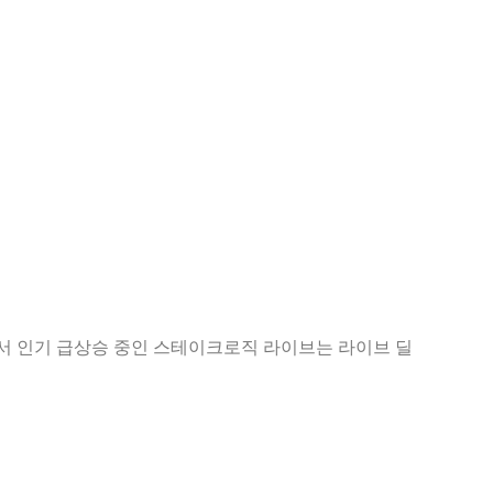
카지노사이트에서 인기 급상승 중인 스테이크로직 라이브는 라이브 딜