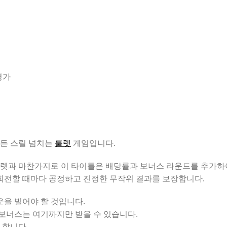
평가
만든 스릴 넘치는
룰렛
게임입니다.
룰렛과 마찬가지로 이 타이틀은 배당률과 보너스 라운드를 추가하
여 회전할 때마다 공정하고 진정한 무작위 결과를 보장합니다.
운을 빌어야 할 것입니다.
보너스는 여기까지만 받을 수 있습니다.
 합니다.