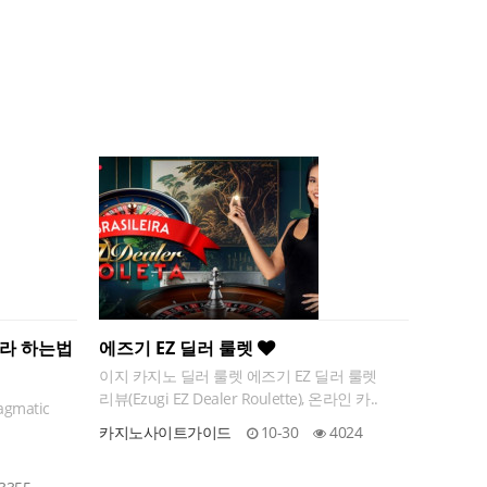
카라 하는법
에즈기 EZ 딜러 룰렛
이지 카지노 딜러 룰렛 에즈기 EZ 딜러 룰렛
리뷰(Ezugi EZ Dealer Roulette), 온라인 카..
matic
카지노사이트가이드
10-30
4024