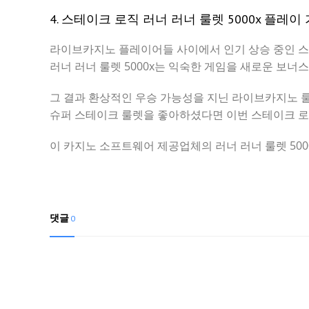
4. 스테이크 로직 러너 러너 룰렛 5000x 플레이
라이브카지노 플레이어들 사이에서 인기 상승 중인 스테
러너 러너 룰렛 5000x는 익숙한 게임을 새로운 보
그 결과 환상적인 우승 가능성을 지닌 라이브카지노 
슈퍼 스테이크 룰렛을 좋아하셨다면 이번 스테이크 로
이 카지노 소프트웨어 제공업체의 러너 러너 룰렛 50
댓글
0