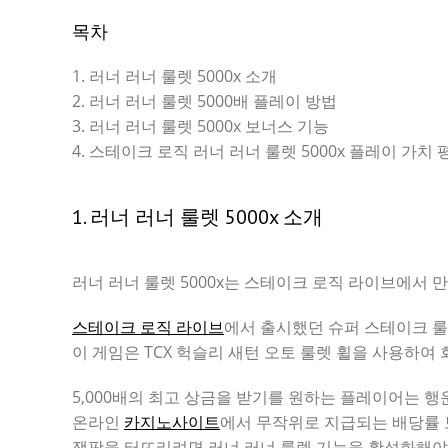
목차
1. 러너 러너 룰렛 5000x 소개
2. 러너 러너 룰렛 5000배 플레이 방법
3. 러너 러너 룰렛 5000x 보너스 기능
4. 스테이크 로직 러너 러너 룰렛 5000x 플레이 가치 
1. 러너 러너 룰렛 5000x 소개
러너 러너 룰렛 5000x는 스테이크 로직 라이브에서 
스테이크 로직 라이브
에서 출시했던 슈퍼 스테이크 
이 게임은 TCX 헉슬리 새턴 오토 룰렛 휠을 사용하
5,000배의 최고 상금을 받기를 원하는 플레이어는 행
온라인
카지노사이트
에서 무작위로 지급되는 배당률 
잭팟을 터뜨리려면 러너 러너 룰렛 기능을 활성화해야