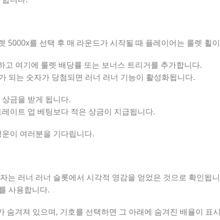
5000x를 선택 후 매 라운드가 시작될 때 플레이어는 룰렛 휠
하고 여기에 룰렛 배당률 또는 보너스 트리거를 추가합니다.
제가 되는 숫자가 당첨되면 러너 러너 기능이 활성화됩니다.
 상금을 받게 됩니다.
트레이트 업 베팅보다 적은 상금이 지급됩니다.
행운이 여러분을 기다립니다.
자는 러너 러너 슬롯에서 시각적 영감을 얻었은 것으로 확인됩니
드를 사용합니다.
배수가 숨겨져 있으며, 기호를 선택하면 그 아래에 숨겨진 배율이 