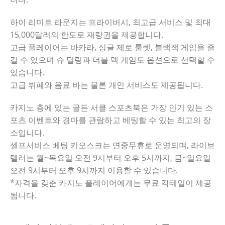
하이 리미트 라운지는 프라이버시, 최고급 서비스 및 최대
15,000달러의 한도로 재량권을 제공합니다.
고급 플레이어는 바카라, 싱글 제로 룰렛, 블랙잭 게임을 즐
길 수 있으며 슈 딜링과 더블 덱 게임도 옵션으로 선택할 수
있습니다.
고급 뷔페와 음료 바는 물론 개인 서비스도 제공됩니다.
카지노 층에 있는 골든 서클 스포츠북은 가장 인기 있는 스
포츠 이벤트와 경마를 관람하고 베팅할 수 있는 최고의 장
소입니다.
셀프서비스 베팅 키오스크는 연중무휴로 운영되며, 라이브
텔러는 월~목요일 오전 9시부터 오후 5시까지, 금~일요일
오전 9시부터 오후 9시까지 이용할 수 있습니다.
*자격을 갖춘 카지노 플레이어에게는 무료 칵테일이 제공
됩니다.