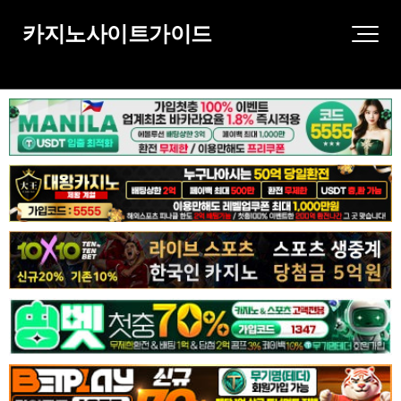
카지노사이트가이드