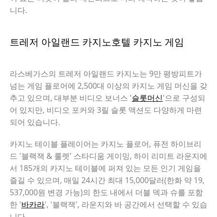
니다.
트레저 아일랜드 카지노호텔 카지노 게임
라스베가스의 트레저 아일랜드 카지노는 9만 평방피트가
넘는 게임 플로어에 2,500대 이상의 카지노 게임 머신을 갖
추고 있으며, 대부분 비디오 보너스 '
슬롯머신
'으로 구성되
어 있지만, 비디오 포커와 3릴 슬롯 액션도 다양하게 마련
되어 있습니다.
카지노 테이블 플레이어는 카지노 플로어, 퓨전 하이브리
드 '블랙잭 & 룰렛' 스타디움 게이밍, 하이 리미트 라운지에
서 185개의 카지노 테이블에 퍼져 있는 모든 인기 게임을
즐길 수 있으며, 매일 24시간 최대 15,000달러(한화 약 19,
537,000원 변경 가능)의 한도 내에서 더블 덱과 슈를 포함
한 '
바카라
', '블랙잭', 라운지와 바 공간에서 선택할 수 있습
니다.