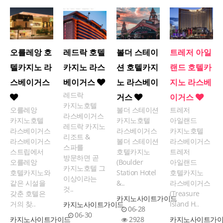
오를레앙 호
레드락 호텔
볼더 스테이
트레저 아일
텔카지노 라
카지노 라스
션 호텔카지
랜드 호텔카
스베이거스
베이거스
노 라스베이
지노 라스베
레드락
거스
이거스
카지노호텔
오를레앙
볼더 스테이션
트레저
라스베이거스
카지노호텔
카지노호텔
아일랜드
레드락 카지노
라스베이거스
라스베이거스
카지노호텔
리조트 &
라스베이거스
볼더 스테이션
라스베이거스
스파를
스트립에서
호텔카지노
트레저
방문하면 곧
오를레앙
(Boulder
아일랜드
카지노호텔 그
호텔카지노와
Station Hotel
호텔카지노
이상이라는
같은 시설을
&..
라스베이거스
것..
갖춘 호텔은
(Treasure
카지노사이트가이드
거의 찾..
Island H..
카지노사이트가이드
06-28
06-30
카지노사이트가이드
2928
카지노사이트가