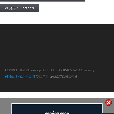
AI 챗봇(AI Chatbot)
COPYRIGHT © 2021 newsblog CO., LTD. ALL RIGHTS RESERVED. Creative by
카지노사이트가이드.컴
/ 광고문의 : probiz247 (텔레그램 id)