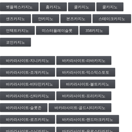
벳플렉스카지노
홈카지노
쿨카지노
쿨카지노
샌즈카지노
얀카지노
본즈카지노
스테이크카지노
언택트카지노
미스터플레이슬롯
358카지노
코인카지노
바카라사이트-지니카지노
바카라사이트-라바카지노
바카라사이트-조개카지노
바카라사이트-믹스믹스토토
바카라사이트-비타민카지노
바카라사이트-볼트카지노
바카라사이트-산타카지노
바카라사이트-프리카지노
바카라사이트-슬롯존
바카라사이트-골드시티카지노
바카라사이트-로즈카지노
바카라사이트-랜드마크카지노
바카라사이트-소닉카지노
바카라사이트-유로스타카지노