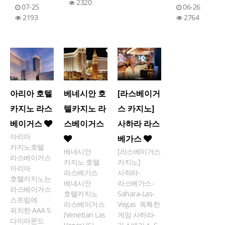
2320
07-25
06-26
2193
2764
아리아 호텔
베네시안 호
[라스베이거
카지노 라스
텔카지노 라
스 카지노]
베이거스
스베이거스
사하라 라스
아리아
베가스
카지노호텔
베네시안
[라스베이거스
라스베이거스
카지노 호텔
카지노]
아리아
라스베가스
사하라-
호텔카지노는
베네시안
라스베가스-
라스베이거스
호텔카지노
Sahara-Las-
스트립에
라스베이거스
Vegas 독특한
위치한 AAA 5
(Venetian Las
게임 사하라-
다이아몬드