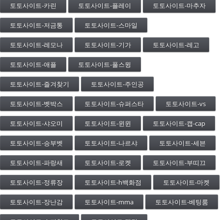
토토사이트-카린
토토사이트-플레이
토토사이트-마추자
토토사이트-저금통
토토사이트-스마일
토토사이트-레모나
토토사이트-기가
토토사이트-레고
토토사이트-애플
토토사이트-풀스윙
토토사이트-즐겨찾기
토토사이트-주인공
토토사이트-벳박스
토토사이트-슈퍼스타
토토사이트-vs
토토사이트-샤오미
토토사이트-윈윈
토토사이트-캡-cap
토토사이트-승부벳
토토사이트-나르샤
토토사이트-세븐
토토사이트-파랑새
토토사이트-로켓
토토사이트-부띠끄
토토사이트-정류장
토토사이트-h백화점
토토사이트-마켓
토토사이트-장난감
토토사이트-mma
토토사이트-베팅룸