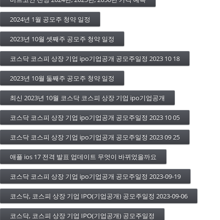
2024년 1월 공모주 청약 일정
2023년 10월 셋째주 공모주 청약 일정
코스닥 코스피 상장 기업 ipo기업공개 공모주일정 2023 10 18
2023년 10월 둘째주 공모주 청약 일정
최신 2023년 10월 코스닥 코스피 상장 기업 ipo기업공개
코스닥 코스피 상장 기업 ipo기업공개 공모주일정 2023 10 05
코스닥 코스피 상장 기업 ipo기업공개 공모주일정 2023 09 25
애플 ios 17 전격 발표 업데이트 무엇이 바뀌었을까요
코스닥 코스피 상장 기업 ipo기업공개 공모주일정 2023-09-19
코스닥, 코스피 상장 기업 IPO(기업공개) 공모주일정 2023-09-06
코스닥, 코스피 상장 기업 IPO(기업공개) 공모주일정