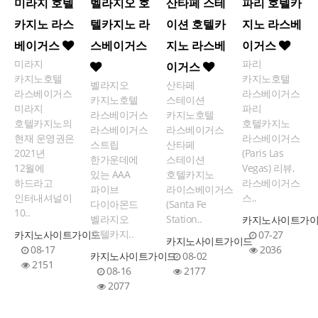
미라지 호텔
벨라지오 호
산타페 스테
파리 호텔카
카지노 라스
텔카지노 라
이션 호텔카
지노 라스베
베이거스
스베이거스
지노 라스베
이거스
미라지
파리
이거스
카지노호텔
카지노호텔
벨라지오
산타페
라스베이거스
라스베이거스
카지노호텔
스테이션
미라지
파리
라스베이거스
카지노호텔
호텔카지노의
호텔카지노
라스베이거스
라스베이거스
현재 운영권은
라스베이거스
스트립
산타페
2021년
(Paris Las
한가운데에
스테이션
12월에
Vegas) 리뷰,
있는 AAA
호텔카지노
하드라고
라스베이거스
파이브
라이스베이거스
인터내셔널이
스..
다이아몬드
(Santa Fe
10..
벨라지오
Station..
카지노사이트가
호텔카지..
카지노사이트가이드
07-27
카지노사이트가이드
08-17
2036
카지노사이트가이드
08-02
2151
08-16
2177
2077