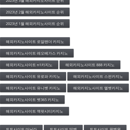
2023년 3월 해외카지노사이트 순위
2023년 2월 해외카지노사이트 순위
2023년 1월 해외카지노사이트 순위
해외카지노사이트 로얄팬더 카지노
해외카지노사이트 레오베가스 카지노
해외카지노사이트 n1카지노
해외카지노사이트 888 카지노
해외카지노사이트 유로파 카지노
해외카지노사이트 스핀카지노
해외카지노사이트 유니벳 카지노
해외카지노사이트 멜벳카지노
해외카지노사이트 벳365 카지노
해외카지노사이트 잭팟시티카지노
토토사이트 마닐라
토토사이트 띵벳
토토사이트 원벳원