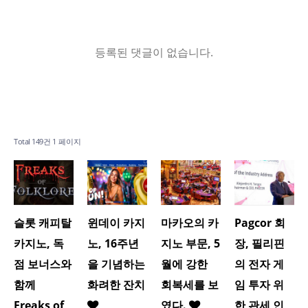
등록된 댓글이 없습니다.
Total 149건
1 페이지
슬롯 캐피탈
윈데이 카지
마카오의 카
Pagcor 회
카지노, 독
노, 16주년
지노 부문, 5
장, 필리핀
점 보너스와
을 기념하는
월에 강한
의 전자 게
함께
화려한 잔치
회복세를 보
임 투자 위
Freaks of
였다.
한 관세 인