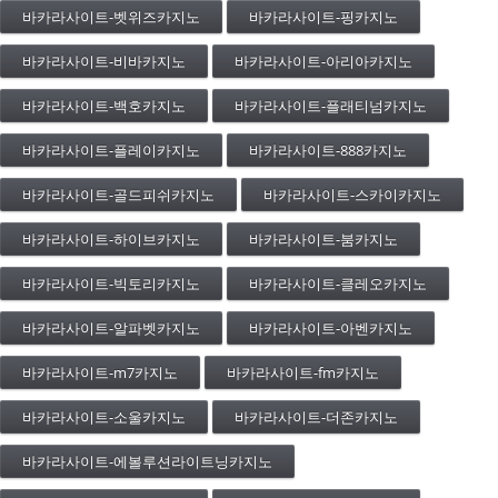
바카라사이트-벳위즈카지노
바카라사이트-핑카지노
바카라사이트-비바카지노
바카라사이트-아리아카지노
바카라사이트-백호카지노
바카라사이트-플래티넘카지노
바카라사이트-플레이카지노
바카라사이트-888카지노
바카라사이트-골드피쉬카지노
바카라사이트-스카이카지노
바카라사이트-하이브카지노
바카라사이트-붐카지노
바카라사이트-빅토리카지노
바카라사이트-클레오카지노
바카라사이트-알파벳카지노
바카라사이트-아벤카지노
바카라사이트-m7카지노
바카라사이트-fm카지노
바카라사이트-소울카지노
바카라사이트-더존카지노
바카라사이트-에볼루션라이트닝카지노