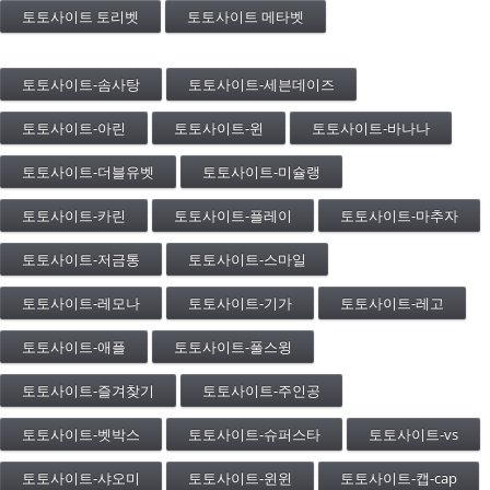
토토사이트 토리벳
토토사이트 메타벳
토토사이트-솜사탕
토토사이트-세븐데이즈
토토사이트-아린
토토사이트-윈
토토사이트-바나나
토토사이트-더블유벳
토토사이트-미슐랭
토토사이트-카린
토토사이트-플레이
토토사이트-마추자
토토사이트-저금통
토토사이트-스마일
토토사이트-레모나
토토사이트-기가
토토사이트-레고
토토사이트-애플
토토사이트-풀스윙
토토사이트-즐겨찾기
토토사이트-주인공
토토사이트-벳박스
토토사이트-슈퍼스타
토토사이트-vs
토토사이트-샤오미
토토사이트-윈윈
토토사이트-캡-cap