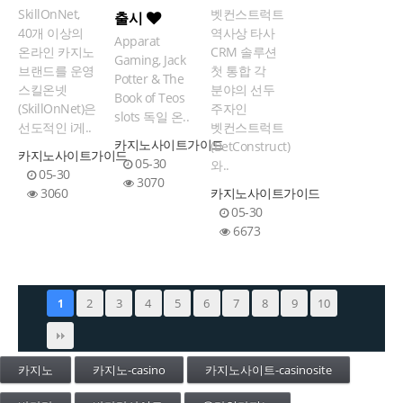
SkillOnNet,
벳컨스트럭트
출시
40개 이상의
역사상 타사
Apparat
온라인 카지노
CRM 솔루션
Gaming, Jack
브랜드를 운영
첫 통합 각
Potter & The
스킬온넷
분야의 선두
Book of Teos
(SkillOnNet)은
주자인
slots 독일 온..
선도적인 i게..
벳컨스트럭트
카지노사이트가이드
(BetConstruct)
카지노사이트가이드
05-30
와..
05-30
3070
3060
카지노사이트가이드
05-30
6673
2
3
4
5
6
7
8
9
10
1
카지노
카지노-casino
카지노사이트-casinosite