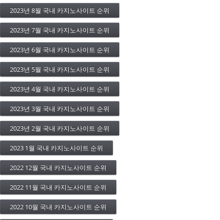
2023년 8월 국내 카지노사이트 순위
2023년 7월 국내 카지노사이트 순위
2023년 6월 국내 카지노사이트 순위
2023년 5월 국내 카지노사이트 순위
2023년 4월 국내 카지노사이트 순위
2023년 3월 국내 카지노사이트 순위
2023년 2월 국내 카지노사이트 순위
2023 1월 국내 카지노사이트 순위
2022 12월 국내 카지노사이트 순위
2022 11월 국내 카지노사이트 순위
2022 10월 국내 카지노사이트 순위