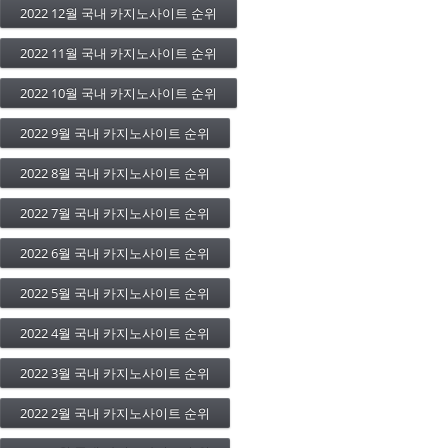
2022 12월 국내 카지노사이트 순위
2022 11월 국내 카지노사이트 순위
2022 10월 국내 카지노사이트 순위
2022 9월 국내 카지노사이트 순위
2022 8월 국내 카지노사이트 순위
2022 7월 국내 카지노사이트 순위
2022 6월 국내 카지노사이트 순위
2022 5월 국내 카지노사이트 순위
2022 4월 국내 카지노사이트 순위
2022 3월 국내 카지노사이트 순위
2022 2월 국내 카지노사이트 순위