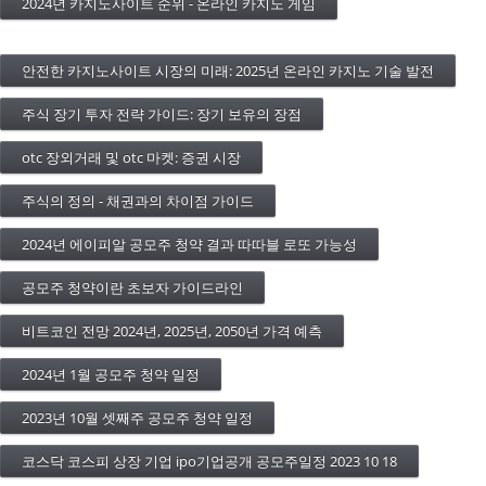
2024년 카지노사이트 순위 - 온라인 카지노 게임
안전한 카지노사이트 시장의 미래: 2025년 온라인 카지노 기술 발전
주식 장기 투자 전략 가이드: 장기 보유의 장점
otc 장외거래 및 otc 마켓: 증권 시장
주식의 정의 - 채권과의 차이점 가이드
2024년 에이피알 공모주 청약 결과 따따블 로또 가능성
공모주 청약이란 초보자 가이드라인
비트코인 전망 2024년, 2025년, 2050년 가격 예측
2024년 1월 공모주 청약 일정
2023년 10월 셋째주 공모주 청약 일정
코스닥 코스피 상장 기업 ipo기업공개 공모주일정 2023 10 18