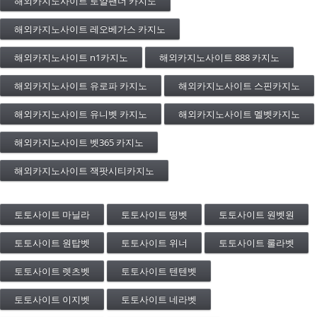
해외카지노사이트 로얄팬더 카지노
해외카지노사이트 레오베가스 카지노
해외카지노사이트 n1카지노
해외카지노사이트 888 카지노
해외카지노사이트 유로파 카지노
해외카지노사이트 스핀카지노
해외카지노사이트 유니벳 카지노
해외카지노사이트 멜벳카지노
해외카지노사이트 벳365 카지노
해외카지노사이트 잭팟시티카지노
토토사이트 마닐라
토토사이트 띵벳
토토사이트 원벳원
토토사이트 원탑벳
토토사이트 위너
토토사이트 룰라벳
토토사이트 렛츠벳
토토사이트 텐텐벳
토토사이트 이지벳
토토사이트 네라벳