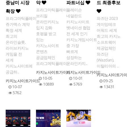
중남미 시장
약
파트너십
드 최종후보
프라그마틱플레이
플레이슨
확장
브리질
네덜란드
프라그마틱플레이
와즈단 2023
온라인카지노
카지노사이트
쥬가맥스 계약
게이밍테크
입지 강화
벳네이션 협업
확정 세계
어워드 세계
호평을 받고
전 세계 인기
최고의
최고의 카지노
있는
카지노게임사이트
온라인슬롯,
소프트웨어
카지노사이트
중 가장
라이브카지노
제공업체인
콘텐츠
빠르게
게임을 전
와즈단
공급업체인
성장하는
세계
(Wazdan),
프라그메틱플레이..
온라인카지..
카지노사이트에
이탈리아의 ..
공급하..
카지노사이트가이드
카지노사이트가이드
카지노사이트가
10-05
10-01
카지노사이트가이드
09-25
10889
5769
10-07
13431
5762