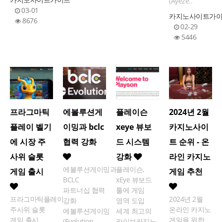
(Ayeze..
03-01
카지노사이트가
8676
02-29
5446
프라그마틱
에볼루션게
플레이슨
2024년 2월
플레이 벨기
이밍과 bclc
xeye 뷰보
카지노사이
에 시장 주
협력 강화
드 시스템
트 순위 - 온
사위 슬롯
강화
라인 카지노
에볼루션게이밍과
플레이슨,
게임 출시
게임 추천
BCLC
xEye 뷰보드
파트너십 협력
툴에 게임
프라그마틱플레이
2024년 2월
강화
영역 도입
주사위 슬롯
온라인 카지노
에볼루션게이밍
세계 최고의
게임 출시
게임을 위한
(Evolution
라이브카지노