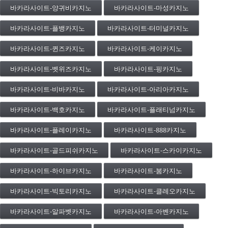
바카라사이트-양귀비카지노
바카라사이트-마성카지노
바카라사이트-플뱅카지노
바카라사이트-터미널카지노
바카라사이트-퀸즈카지노
바카라사이트-케이카지노
바카라사이트-벳위즈카지노
바카라사이트-핑카지노
바카라사이트-비바카지노
바카라사이트-아리아카지노
바카라사이트-백호카지노
바카라사이트-플래티넘카지노
바카라사이트-플레이카지노
바카라사이트-888카지노
바카라사이트-골드피쉬카지노
바카라사이트-스카이카지노
바카라사이트-하이브카지노
바카라사이트-붐카지노
바카라사이트-빅토리카지노
바카라사이트-클레오카지노
바카라사이트-알파벳카지노
바카라사이트-아벤카지노