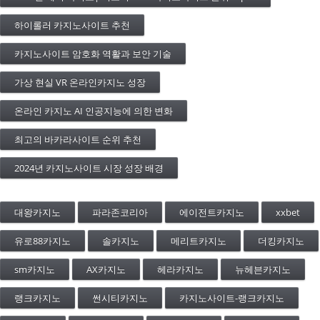
하이롤러 카지노사이트 추천
카지노사이트 암호화 역활과 보안 기술
가상 현실 VR 온라인카지노 성장
온라인 카지노 AI 인공지능에 의한 변화
최고의 바카라사이트 순위 추천
2024년 카지노사이트 시장 성장 배경
대왕카지노
파라존코리아
에이전트카지노
xxbet
유로88카지노
솔카지노
메리트카지노
더킹카지노
sm카지노
AX카지노
헤라카지노
뉴헤븐카지노
랭크카지노
썬시티카지노
카지노사이트-랭크카지노