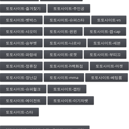
토토사이트-즐겨찾기
토토사이트-주인공
토토사이트-벳박스
토토사이트-슈퍼스타
토토사이트-vs
토토사이트-샤오미
토토사이트-윈윈
토토사이트-캡-cap
토토사이트-승부벳
토토사이트-나르샤
토토사이트-세븐
토토사이트-파랑새
토토사이트-로켓
토토사이트-부띠끄
토토사이트-정류장
토토사이트-h백화점
토토사이트-마켓
토토사이트-장난감
토토사이트-mma
토토사이트-베팅룸
토토사이트-슈퍼헐크
토토사이트-캡틴
토토사이트-에이전트
토토사이트-이기자벳
토토사이트-스타