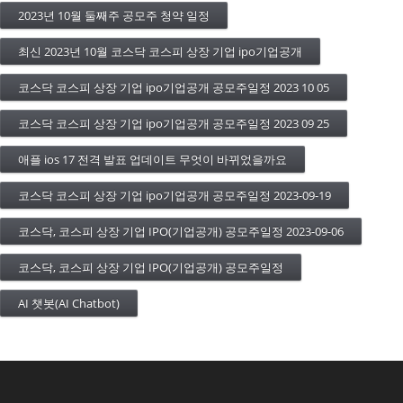
2023년 10월 둘째주 공모주 청약 일정
최신 2023년 10월 코스닥 코스피 상장 기업 ipo기업공개
코스닥 코스피 상장 기업 ipo기업공개 공모주일정 2023 10 05
코스닥 코스피 상장 기업 ipo기업공개 공모주일정 2023 09 25
애플 ios 17 전격 발표 업데이트 무엇이 바뀌었을까요
코스닥 코스피 상장 기업 ipo기업공개 공모주일정 2023-09-19
코스닥, 코스피 상장 기업 IPO(기업공개) 공모주일정 2023-09-06
코스닥, 코스피 상장 기업 IPO(기업공개) 공모주일정
AI 챗봇(AI Chatbot)