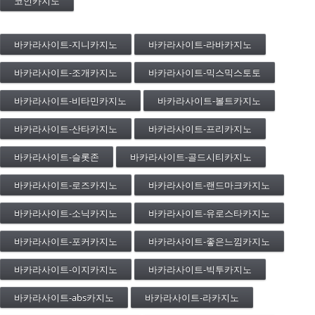
코인카지노
바카라사이트-지니카지노
바카라사이트-라바카지노
바카라사이트-조개카지노
바카라사이트-믹스믹스토토
바카라사이트-비타민카지노
바카라사이트-볼트카지노
바카라사이트-산타카지노
바카라사이트-프리카지노
바카라사이트-슬롯존
바카라사이트-골드시티카지노
바카라사이트-로즈카지노
바카라사이트-랜드마크카지노
바카라사이트-소닉카지노
바카라사이트-유로스타카지노
바카라사이트-포커카지노
바카라사이트-좋은느낌카지노
바카라사이트-이지카지노
바카라사이트-빅투카지노
바카라사이트-abs카지노
바카라사이트-라카지노