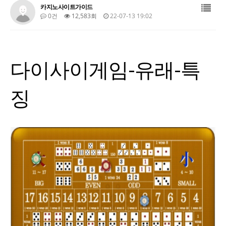
카지노사이트가이드
0건
12,583회
22-07-13 19:02
다이사이게임-유래-특
징