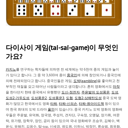
다이사이 게임(tai-sai-game)이 무엇인
가요?
카지노
를 연구하는 학자들에 의하면 전 세계에는 약 6천여 종의 게임과 놀이
가 있다고 합니다. 그 중 약 3,600여 종이
중국인
에 의해 창안되거나 중국인에
의해 전래되었다고 합니다. 중국인들은 게임,
도박(gambling)
을 좋아하고 천
부적인 재질을 갖고 태어난 사람들이라고 생각합니다. 흔히 영화에서도
마작
을 한다던지 한때 중국에서 유행했던
도신-정전자
,
주윤발의 도성풍운
,
도성
,
도성2-가두도성
,
도성풍운2
,
도성풍운3
,
도협
,
도협2-상해탄도성
중국 도박 영
화가 많았고 한국에서도 영화
타짜
,
타짜-신의손
,
타짜-원아이드잭
등이 있으
며 한국 최대의 도박 드라마
올인
이 있습니다. 중국 카지노 도박 영화의 영화배
우들은 주윤발, 유덕화, 장국영, 주성치, 견자단, 구숙정, 오맹달, 장가휘, 여문
락, 유가령, 장학우, 장민, 공리 등이 있으며 국내 영화배우 조승우, 김혜수, 백
윤식, 유해진, 김응수, 탑-top, 신세경, 곽도원, 이하늬, 박정민, 류승범, 최유화,