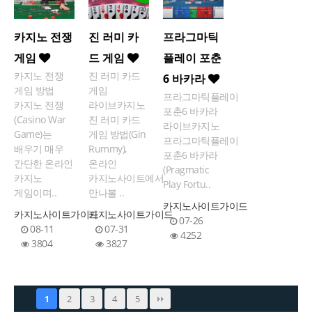
카지노 전쟁
진 러미 카
프라그마틱
게임
드 게임
플레이 포춘
카지노 전쟁
진 러미 카드
6 바카라
게임 방법
게임
프라그마틱플레이
카지노 전쟁
라이브카지노
포춘6 바카라
(Casino War
진 러미 카드
라이브카지노
Game)는
게임 방법(Gin
프라그마틱플레이
배우기 매우
Rummy),
포춘6 바카라
간단한 온라인
온라인
(Pragmatic
카지노
카지노사이트에서
Play Fortu..
게임이며..
만나볼 ..
카지노사이트가이드
카지노사이트가이드
카지노사이트가이드
07-26
08-11
07-31
4252
3804
3827
2
3
4
5
1