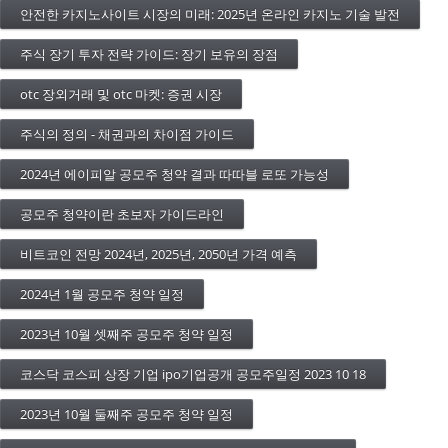
안전한 카지노사이트 시장의 미래: 2025년 온라인 카지노 기술 발전
주식 장기 투자 전략 가이드: 장기 보유의 장점
otc 장외거래 및 otc 마켓: 증권 시장
주식의 정의 - 채권과의 차이점 가이드
2024년 에이피알 공모주 청약 결과 따따블 로또 가능성
공모주 청약이란 초보자 가이드라인
비트코인 전망 2024년, 2025년, 2050년 가격 예측
2024년 1월 공모주 청약 일정
2023년 10월 셋째주 공모주 청약 일정
코스닥 코스피 상장 기업 ipo기업공개 공모주일정 2023 10 18
2023년 10월 둘째주 공모주 청약 일정