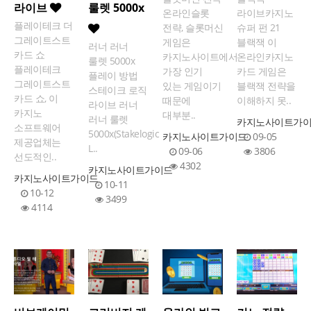
라이브
룰렛 5000x
온라인슬롯
라이브카지노
플레이테크 더
전략, 슬롯머신
슈퍼 펀 21
그레이트스트
게임은
블랙잭 이
러너 러너
카드 쇼
카지노사이트에서
온라인카지노
룰렛 5000x
플레이테크
가장 인기
카드 게임은
플레이 방법
그레이트스트
있는 게임이기
블랙잭 전략을
스테이크 로직
카드 쇼, 이
때문에
이해하지 못..
라이브 러너
카지노
대부분..
러너 룰렛
카지노사이트가
소프트웨어
5000x(Stakelogic
카지노사이트가이드
09-05
제공업체는
L..
09-06
3806
선도적인..
4302
카지노사이트가이드
카지노사이트가이드
10-11
10-12
3499
4114