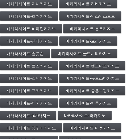
바카라사이트-지니카지노
바카라사이트-라바카지노
바카라사이트-조개카지노
바카라사이트-믹스믹스토토
바카라사이트-비타민카지노
바카라사이트-볼트카지노
바카라사이트-산타카지노
바카라사이트-프리카지노
바카라사이트-슬롯존
바카라사이트-골드시티카지노
바카라사이트-로즈카지노
바카라사이트-랜드마크카지노
바카라사이트-소닉카지노
바카라사이트-유로스타카지노
바카라사이트-포커카지노
바카라사이트-좋은느낌카지노
바카라사이트-이지카지노
바카라사이트-빅투카지노
바카라사이트-abs카지노
바카라사이트-라카지노
바카라사이트-양귀비카지노
바카라사이트-마성카지노