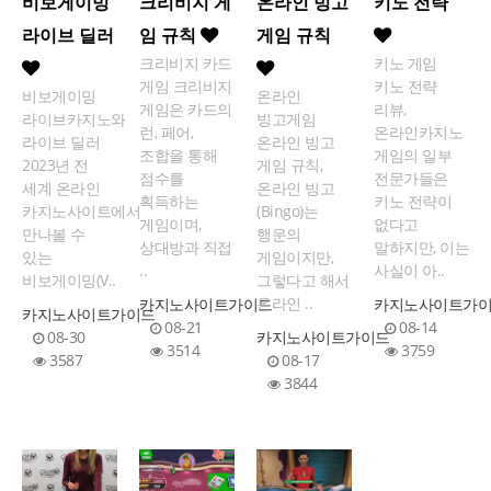
비보게이밍
크리비지 게
온라인 빙고
키노 전략
라이브 딜러
임 규칙
게임 규칙
크리비지 카드
키노 게임
게임 크리비지
키노 전략
비보게이밍
온라인
게임은 카드의
리뷰,
라이브카지노와
빙고게임
런, 페어,
온라인카지노
라이브 딜러
온라인 빙고
조합을 통해
게임의 일부
2023년 전
게임 규칙,
점수를
전문가들은
세계 온라인
온라인 빙고
획득하는
키노 전략이
카지노사이트에서
(Bingo)는
게임이며,
없다고
만나볼 수
행운의
상대방과 직접
말하지만, 이는
있는
게임이지만,
..
사실이 아..
비보게이밍(V..
그렇다고 해서
온라인 ..
카지노사이트가이드
카지노사이트가
카지노사이트가이드
08-21
08-14
08-30
카지노사이트가이드
3514
3759
3587
08-17
3844