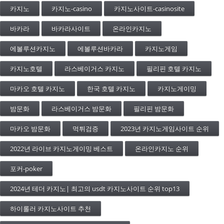
카지노
카지노-casino
카지노사이트-casinosite
바카라
바카라사이트
온라인카지노
에볼루션카지노
에볼루션바카라
카지노게임
카지노호텔
라스베이거스 카지노
필리핀 호텔 카지노
마카오 호텔 카지노
한국 호텔 카지노
카지노게이밍
밤문화
라스베이거스 밤문화
필리핀 밤문화
마카오 밤문화
먹튀검증
2023년 카지노게임사이트 순위
2022년 라이브 카지노게이밍 베스트
온라인카지노 순위
포커-poker
2024년 테더 카지노| 최고의 usdt 카지노사이트 순위 top13
하이롤러 카지노사이트 추천