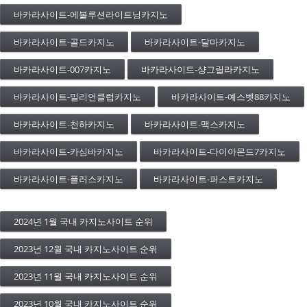
바카라사이트-에볼루션라이트닝카지노
바카라사이트-골드카지노
바카라사이트-달마카지노
바카라사이트-007카지노
바카라사이트-샹그릴라카지노
바카라사이트-밀리언클럽카지노
바카라사이트-예스벳88카지노
바카라사이트-천하카지노
바카라사이트-맥스카지노
바카라사이트-카심바카지노
바카라사이트-다이아몬드7카지노
바카라사이트-플러스카지노
바카라사이트-퍼스트카지노
2024년 1월 국내 카지노사이트 순위
2023년 12월 국내 카지노사이트 순위
2023년 11월 국내 카지노사이트 순위
2023년 10월 국내 카지노사이트 순위