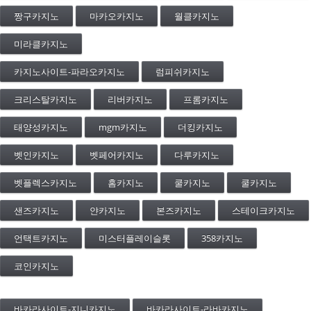
짱구카지노
마카오카지노
월클카지노
미라클카지노
카지노사이트-파라오카지노
럼피쉬카지노
크리스탈카지노
리버카지노
프롬카지노
태양성카지노
mgm카지노
더킹카지노
벳인카지노
벳페어카지노
다루카지노
벳플렉스카지노
홈카지노
쿨카지노
쿨카지노
샌즈카지노
얀카지노
본즈카지노
스테이크카지노
언택트카지노
미스터플레이슬롯
358카지노
코인카지노
바카라사이트-지니카지노
바카라사이트-라바카지노