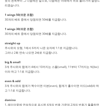
웃의 왼쪽부터 그 다음에는 밑으로, 다음에는 아래에서 위로 올라가며 설명드
리겠습니다.
1 wings 50(쉬운 조합)
30개의 베트 중에서 당첨되면 50배를 지급합니다.
1 wings 30(쉬운 조합)
30개의 베트 중에서 당첨되면 30배를 지급합니다.
straight up
주사위의 모형, 1에서 6까지 나온 숫자에 1:1로 지급합니다.
그러나 2회 연속 나오면 2배로 지급합니다.
big & small
3개 주사위의 합계가 4에서 10까지는 스몰(small), 11부터 17까지는 빅(bic)
이라 하고 1:1로 지급합니다.
even & odd
3개 주사위의 합계가 짝수이면 이븐(even), 합계가 홀수이면 아드(odd)라 하
고 1:1로 지급합니다.
domino
1, 레이아웃에 연속적으로 표시된 4개의 번호 가운데 2개의 번호가 돌출하면