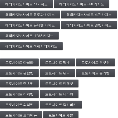
해외카지노사이트 n1카지노
해외카지노사이트 888 카지노
해외카지노사이트 유로파 카지노
해외카지노사이트 스핀카지노
해외카지노사이트 유니벳 카지노
해외카지노사이트 멜벳카지노
해외카지노사이트 벳365 카지노
해외카지노사이트 잭팟시티카지노
토토사이트 마닐라
토토사이트 띵벳
토토사이트 원벳원
토토사이트 원탑벳
토토사이트 위너
토토사이트 룰라벳
토토사이트 렛츠벳
토토사이트 텐텐벳
토토사이트 이지벳
토토사이트 네라벳
토토사이트 의리벳
토토사이트 럭키비키
토토사이트 도라에몽
토토사이트 세븐