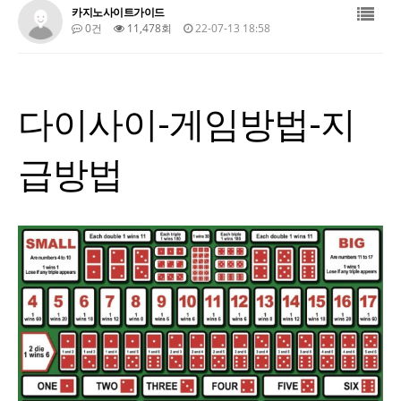
카지노사이트가이드
0건
11,478회
22-07-13 18:58
다이사이-게임방법-지
급방법