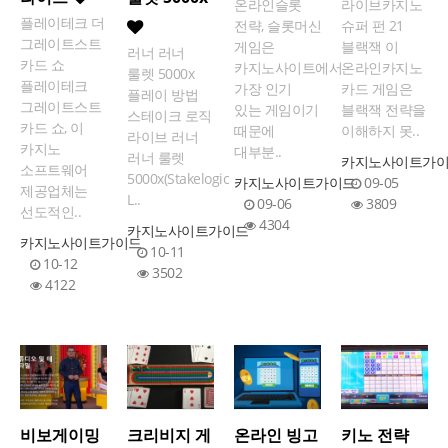
온라인슬롯
라이브카지노
플레이테크 더
전략, 슬롯머신
슈퍼 펀 21
그레이트스트
게임은
블랙잭 이
러너 러너
카드 쇼
카지노사이트에서
온라인카지노
룰렛 5000x
플레이테크
가장 인기
카드 게임은
플레이 방법
그레이트스트
있는 게임이기
블랙잭 전략을
스테이크 로직
카드 쇼, 이
때문에
이해하지 못..
라이브 러너
카지노
대부분..
러너 룰렛
카지노사이트가
소프트웨어
5000x(Stakelogic
카지노사이트가이드
09-05
제공업체는
L..
09-06
3809
선도적인..
4304
카지노사이트가이드
카지노사이트가이드
10-11
10-12
3502
4122
비보게이밍
크리비지 게
온라인 빙고
키노 전략