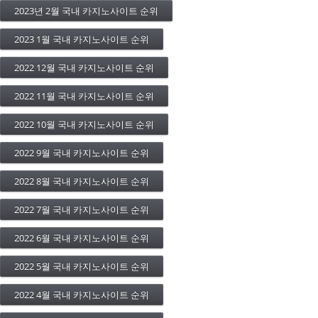
2023년 2월 국내 카지노사이트 순위
2023 1월 국내 카지노사이트 순위
2022 12월 국내 카지노사이트 순위
2022 11월 국내 카지노사이트 순위
2022 10월 국내 카지노사이트 순위
2022 9월 국내 카지노사이트 순위
2022 8월 국내 카지노사이트 순위
2022 7월 국내 카지노사이트 순위
2022 6월 국내 카지노사이트 순위
2022 5월 국내 카지노사이트 순위
2022 4월 국내 카지노사이트 순위