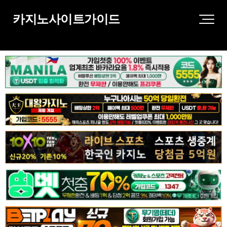
카지노사이트가이드