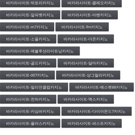
바카라사이트-빅토리카지노
바카라사이트-클레오카지노
바카라사이트-알파벳카지노
바카라사이트-아벤카지노
바카라사이트-m7카지노
바카라사이트-fm카지노
바카라사이트-소울카지노
바카라사이트-더존카지노
바카라사이트-에볼루션라이트닝카지노
바카라사이트-골드카지노
바카라사이트-달마카지노
바카라사이트-007카지노
바카라사이트-샹그릴라카지노
바카라사이트-밀리언클럽카지노
바카라사이트-예스벳88카지노
바카라사이트-천하카지노
바카라사이트-맥스카지노
바카라사이트-카심바카지노
바카라사이트-다이아몬드7카지노
바카라사이트-플러스카지노
바카라사이트-퍼스트카지노