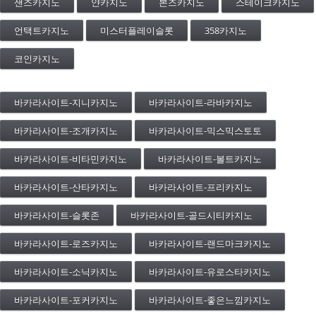
샌즈카지노
얀카지노
본즈카지노
스테이크카지노
언택트카지노
미스터플레이슬롯
358카지노
코인카지노
바카라사이트-지니카지노
바카라사이트-라바카지노
바카라사이트-조개카지노
바카라사이트-믹스믹스토토
바카라사이트-비타민카지노
바카라사이트-볼트카지노
바카라사이트-산타카지노
바카라사이트-프리카지노
바카라사이트-슬롯존
바카라사이트-골드시티카지노
바카라사이트-로즈카지노
바카라사이트-랜드마크카지노
바카라사이트-소닉카지노
바카라사이트-유로스타카지노
바카라사이트-포커카지노
바카라사이트-좋은느낌카지노