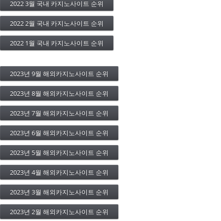
2022 3월 국내 카지노사이트 순위
2022 2월 국내 카지노사이트 순위
2022 1월 국내 카지노사이트 순위
2023년 9월 해외카지노사이트 순위
2023년 8월 해외카지노사이트 순위
2023년 7월 해외카지노사이트 순위
2023년 6월 해외카지노사이트 순위
2023년 5월 해외카지노사이트 순위
2023년 4월 해외카지노사이트 순위
2023년 3월 해외카지노사이트 순위
2023년 2월 해외카지노사이트 순위