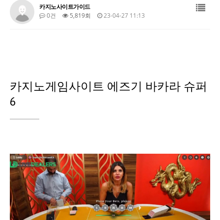
카지노사이트가이드
0건
5,819회
23-04-27 11:13
카지노게임사이트 에즈기 바카라 슈퍼
6