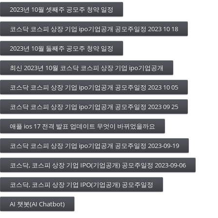
2023년 10월 셋째주 공모주 청약 일정
코스닥 코스피 상장 기업 ipo기업공개 공모주일정 2023 10 18
2023년 10월 둘째주 공모주 청약 일정
최신 2023년 10월 코스닥 코스피 상장 기업 ipo기업공개
코스닥 코스피 상장 기업 ipo기업공개 공모주일정 2023 10 05
코스닥 코스피 상장 기업 ipo기업공개 공모주일정 2023 09 25
애플 ios 17 전격 발표 업데이트 무엇이 바뀌었을까요
코스닥 코스피 상장 기업 ipo기업공개 공모주일정 2023-09-19
코스닥, 코스피 상장 기업 IPO(기업공개) 공모주일정 2023-09-06
코스닥, 코스피 상장 기업 IPO(기업공개) 공모주일정
AI 챗봇(AI Chatbot)