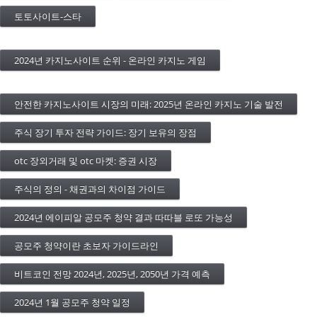
토토사이트-스타
2024년 카지노사이트 순위 - 온라인 카지노 게임
안전한 카지노사이트 시장의 미래: 2025년 온라인 카지노 기술 발전
주식 장기 투자 전략 가이드: 장기 보유의 장점
otc 장외거래 및 otc 마켓: 증권 시장
주식의 정의 - 채권과의 차이점 가이드
2024년 에이피알 공모주 청약 결과 따따블 로또 가능성
공모주 청약이란 초보자 가이드라인
비트코인 전망 2024년, 2025년, 2050년 가격 예측
2024년 1월 공모주 청약 일정