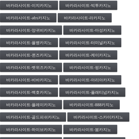
바카라사이트-이지카지노
바카라사이트-빅투카지노
바카라사이트-abs카지노
바카라사이트-라카지노
바카라사이트-양귀비카지노
바카라사이트-마성카지노
바카라사이트-플뱅카지노
바카라사이트-터미널카지노
바카라사이트-퀸즈카지노
바카라사이트-케이카지노
바카라사이트-벳위즈카지노
바카라사이트-핑카지노
바카라사이트-비바카지노
바카라사이트-아리아카지노
바카라사이트-백호카지노
바카라사이트-플래티넘카지노
바카라사이트-플레이카지노
바카라사이트-888카지노
바카라사이트-골드피쉬카지노
바카라사이트-스카이카지노
바카라사이트-하이브카지노
바카라사이트-붐카지노