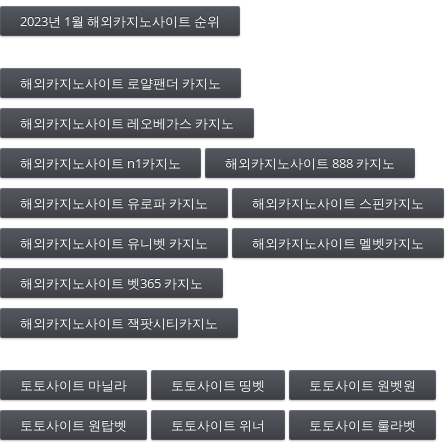
2023년 1월 해외카지노사이트 순위
해외카지노사이트 로얄팬더 카지노
해외카지노사이트 레오베가스 카지노
해외카지노사이트 n1카지노
해외카지노사이트 888 카지노
해외카지노사이트 유로파 카지노
해외카지노사이트 스핀카지노
해외카지노사이트 유니벳 카지노
해외카지노사이트 멜벳카지노
해외카지노사이트 벳365 카지노
해외카지노사이트 잭팟시티카지노
토토사이트 마닐라
토토사이트 띵벳
토토사이트 원벳원
토토사이트 원탑벳
토토사이트 위너
토토사이트 룰라벳