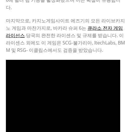
다.
마지막으로, 카지노게임사이트 에즈기의 모든 라이브카지
노 게임과 마찬가지로, 바카라 슈퍼 6는
큐라소 전자 게임
라이선스
당국의 완전한 라이센스 및 규제를 받습니다. 이
라이센스 외에도 이 게임은 SCG-불가리아, ItechLabs, BM
M 및 RSG- 이클립스에서도 검증을 받았습니다.