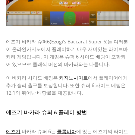
에즈기 바카라 슈퍼6(Ezugi’s Baccarat Super 6)는 여러분
이 온라인카지노에서 플레이하기 매우 재미있는 라이브바
카라 게임입니다. 이 게임은 슈퍼 6 사이드 베팅이 포함되
어 있으므로 클래식 버전의 바카라와는 다릅니다.
이 바카라 사이드 베팅은
카지노사이트
에서 플레이어에게
추가 승리 출구를 보장합니다. 또한 슈퍼 6 사이드 베팅은
12:1의 뛰어난 배당률을 제공합니다.
에즈기 바카라 슈퍼 6 플레이 방법
에즈기
바카라 슈퍼 6는
콜롬비아
에 있는 에즈기의 라이브