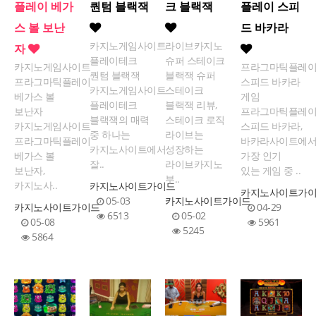
플레이 베가
퀀텀 블랙잭
크 블랙잭
플레이 스피
스 볼 보난
드 바카라
카지노게임사이트
라이브카지노
자
플레이테크
슈퍼 스테이크
카지노게임사이트
프라그마틱플레
퀀텀 블랙잭
블랙잭 슈퍼
프라그마틱플레이
스피드 바카라
카지노게임사이트
스테이크
베가스 볼
게임
플레이테크
블랙잭 리뷰,
보난자
프라그마틱플레
블랙잭의 매력
스테이크 로직
카지노게임사이트
스피드 바카라,
중 하나는
라이브는
프라그마틱플레이
바카라사이트에
카지노사이트에서
성장하는
베가스 볼
가장 인기
잘..
라이브카지노
보난자,
있는 게임 중 ..
부..
카지노사..
카지노사이트가이드
카지노사이트가
05-03
카지노사이트가이드
카지노사이트가이드
04-29
6513
05-02
05-08
5961
5245
5864