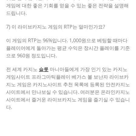
게임에 대한 좋은 기회를 얻을 수 있는 좋은 전략을 설명해
드립니다.
7) 이 라이브카지노 게임의 RTP는 얼마인가요?
이 게임의 RTP는 96%입니다. 1,000원으로 베팅할 때마다
플레이어에게 돌아가는 평균 수익은 장시간 플레이를 기준
으로 960원 정도입니다.
전 세계 카지노
슬롯
마니아들에게 가장 인기 있는 카지노
게임사이트 프라그마틱플레이 베가스 볼 보난자 라이브카
지노 게임은 카지노사이트 추천 목록에 등록된 안전카지노
사이트에서 만나보실 수 있습니다. 여러분은 온라인카지노
사이트에서 즐거운 라이브카지노 게임을 즐기실 수 있습니
다.