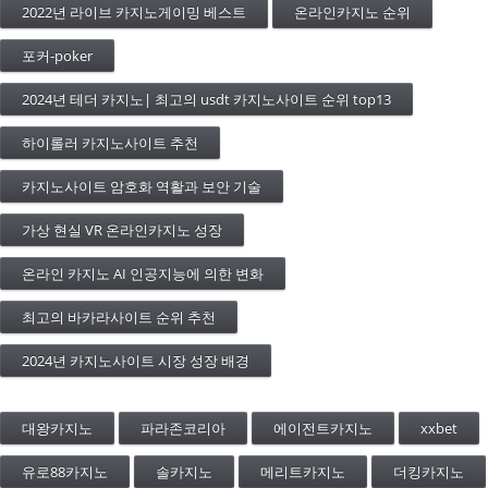
2022년 라이브 카지노게이밍 베스트
온라인카지노 순위
포커-poker
2024년 테더 카지노| 최고의 usdt 카지노사이트 순위 top13
하이롤러 카지노사이트 추천
카지노사이트 암호화 역활과 보안 기술
가상 현실 VR 온라인카지노 성장
온라인 카지노 AI 인공지능에 의한 변화
최고의 바카라사이트 순위 추천
2024년 카지노사이트 시장 성장 배경
대왕카지노
파라존코리아
에이전트카지노
xxbet
유로88카지노
솔카지노
메리트카지노
더킹카지노