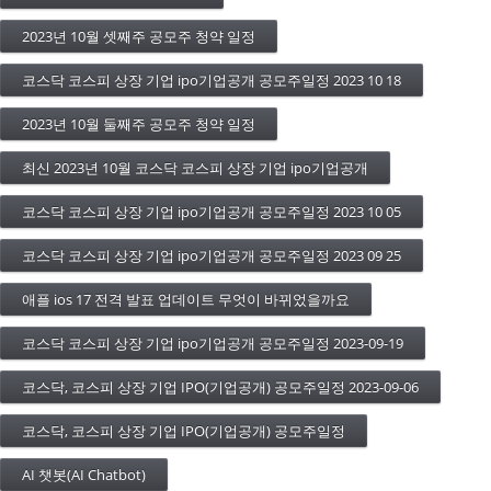
2023년 10월 셋째주 공모주 청약 일정
코스닥 코스피 상장 기업 ipo기업공개 공모주일정 2023 10 18
2023년 10월 둘째주 공모주 청약 일정
최신 2023년 10월 코스닥 코스피 상장 기업 ipo기업공개
코스닥 코스피 상장 기업 ipo기업공개 공모주일정 2023 10 05
코스닥 코스피 상장 기업 ipo기업공개 공모주일정 2023 09 25
애플 ios 17 전격 발표 업데이트 무엇이 바뀌었을까요
코스닥 코스피 상장 기업 ipo기업공개 공모주일정 2023-09-19
코스닥, 코스피 상장 기업 IPO(기업공개) 공모주일정 2023-09-06
코스닥, 코스피 상장 기업 IPO(기업공개) 공모주일정
AI 챗봇(AI Chatbot)