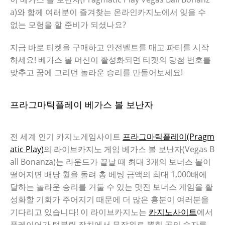
a)와 함께 여러분이 즐겨찾는 온라인카지노에서 잊을 수
없는 모험을 할 준비가 되셨나요?
지금 바로 티켓을 구매하고 안전벨트를 매고 파티를 시작
하세요! 베가스 볼 머신이 활성화되면 티켓의 당첨 번호를
맞추고 꿈에 그리던 놀라운 승리를 만들어보세요!
프라그마틱플레이 베가스 볼 보난자
전 세계 인기 카지노게임사이트
프라그마틱플레이(Pragm
atic Play)
의 라이브카지노 게임 베가스 볼 보난자(Vegas B
all Bonanza)는 라운드가 끝날 때 최대 3개의 보너스 볼이
떨어지면 배당 휠을 돌려 총 베팅 금액의 최대 1,000배에
달하는 놀라운 승리를 거둘 수 있는 멋진 보너스 게임을 활
성화할 기회가 주어지기 때문에 더 많은 흥분이 여러분을
기다리고 있습니다! 이 라이브카지노는
카지노사이트
에서
플레이어가 텀블링 장치에서 무작위로 뽑힌 공의 숫자를