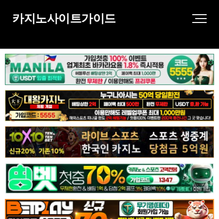
카지노사이트가이드