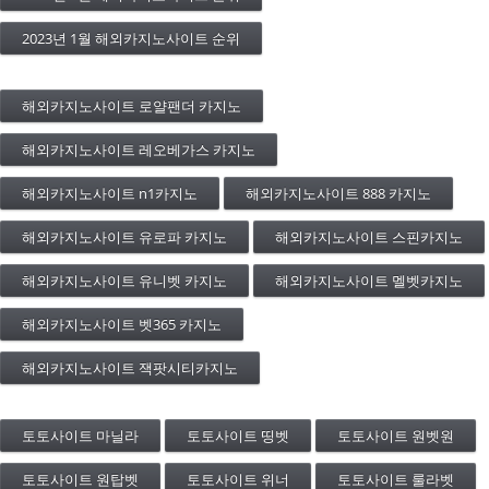
2023년 1월 해외카지노사이트 순위
해외카지노사이트 로얄팬더 카지노
해외카지노사이트 레오베가스 카지노
해외카지노사이트 n1카지노
해외카지노사이트 888 카지노
해외카지노사이트 유로파 카지노
해외카지노사이트 스핀카지노
해외카지노사이트 유니벳 카지노
해외카지노사이트 멜벳카지노
해외카지노사이트 벳365 카지노
해외카지노사이트 잭팟시티카지노
토토사이트 마닐라
토토사이트 띵벳
토토사이트 원벳원
토토사이트 원탑벳
토토사이트 위너
토토사이트 룰라벳