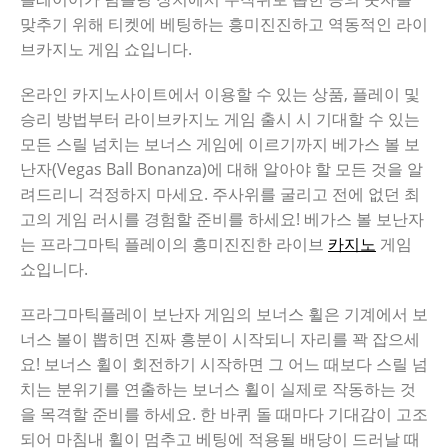
맞추기 위해 티켓에 베팅하는 흥미진진하고 역동적인 라이
브카지노 게임 쇼입니다.
온라인 카지노사이트에서 이용할 수 있는 상품, 플레이 및
승리 방법부터 라이브카지노 게임 출시 시 기대할 수 있는
모든 스릴 넘치는 보너스 게임에 이르기까지 베가스 볼 보
난자(Vegas Ball Bonanza)에 대해 알아야 할 모든 것을 알
려드리니 걱정하지 마세요. 주사위를 굴리고 전에 없던 최
고의 게임 러시를 경험할 준비를 하세요! 베가스 볼 보난자
는 프라그마틱 플레이의 흥미진진한 라이브
카지노
게임
쇼입니다.
프라그마틱플레이 보난자 게임의 보너스 휠은 기계에서 보
너스 볼이 뽑히면 진짜 흥분이 시작되니 자리를 꽉 잡으세
요! 보너스 휠이 회전하기 시작하면 그 어느 때보다 스릴 넘
치는 분위기를 연출하는 보너스 휠이 실제로 작동하는 것
을 목격할 준비를 하세요. 한 바퀴 돌 때마다 기대감이 고조
되어 마침내 휠이 멈추고 베팅에 적용될 배당이 드러날 때