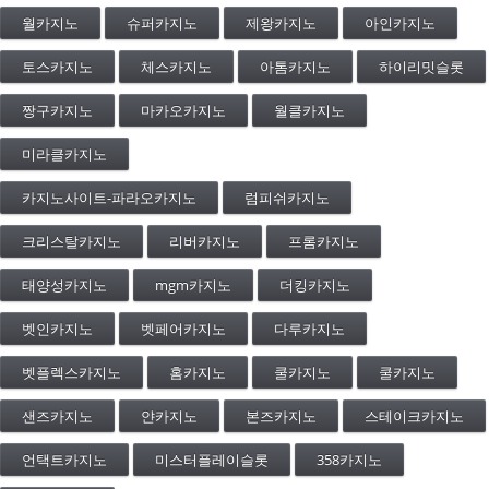
월카지노
슈퍼카지노
제왕카지노
아인카지노
토스카지노
체스카지노
아톰카지노
하이리밋슬롯
짱구카지노
마카오카지노
월클카지노
미라클카지노
카지노사이트-파라오카지노
럼피쉬카지노
크리스탈카지노
리버카지노
프롬카지노
태양성카지노
mgm카지노
더킹카지노
벳인카지노
벳페어카지노
다루카지노
벳플렉스카지노
홈카지노
쿨카지노
쿨카지노
샌즈카지노
얀카지노
본즈카지노
스테이크카지노
언택트카지노
미스터플레이슬롯
358카지노