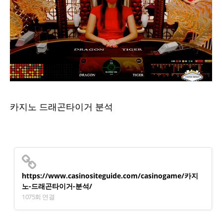
카지노 드래곤타이거 분석
https://www.casinositeguide.com/casinogame/카지
노-드래곤타이거-분석/
1075회 연결