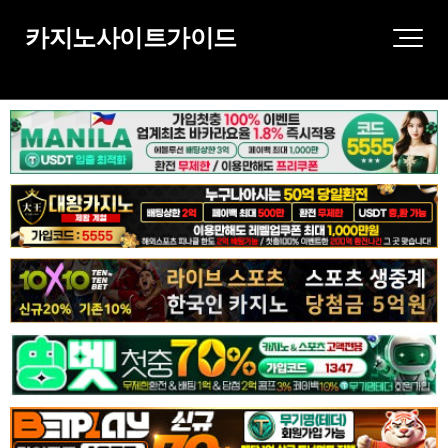
카지노사이트가이드