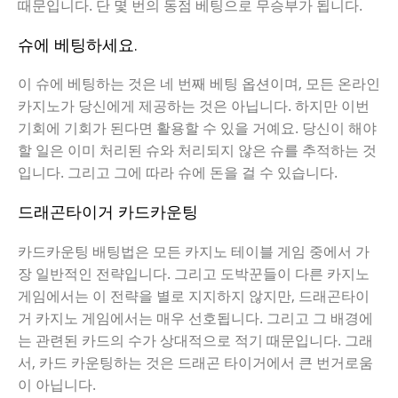
때문입니다. 단 몇 번의 동점 베팅으로 무승부가 됩니다.
슈에 베팅하세요.
이 슈에 베팅하는 것은 네 번째 베팅 옵션이며, 모든 온라인
카지노가 당신에게 제공하는 것은 아닙니다. 하지만 이번
기회에 기회가 된다면 활용할 수 있을 거예요. 당신이 해야
할 일은 이미 처리된 슈와 처리되지 않은 슈를 추적하는 것
입니다. 그리고 그에 따라 슈에 돈을 걸 수 있습니다.
드래곤타이거 카드카운팅
카드카운팅 배팅법은 모든 카지노 테이블 게임 중에서 가
장 일반적인 전략입니다. 그리고 도박꾼들이 다른 카지노
게임에서는 이 전략을 별로 지지하지 않지만, 드래곤타이
거 카지노 게임에서는 매우 선호됩니다. 그리고 그 배경에
는 관련된 카드의 수가 상대적으로 적기 때문입니다. 그래
서, 카드 카운팅하는 것은 드래곤 타이거에서 큰 번거로움
이 아닙니다.