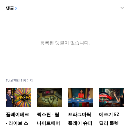
댓글
0
등록된 댓글이 없습니다.
Total 70건
1 페이지
플레이테크
퀵스핀 - 릴
프라그마틱
에즈기 EZ
- 라이브 스
나이트메어
플레이 슈퍼
딜러 룰렛