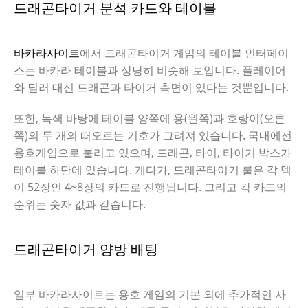
드래곤타이거 분석 카드와 테이블
바카라사이트
에서 드래곤타이거 게임의 테이블 인터페이
스는 바카라 테이블과 상당히 비슷해 보입니다. 플레이어
와 딜러 대신 드래곤과 타이거 측면이 있다는 것뿐입니다.
또한, 녹색 바탕에 테이블 양쪽에 용(왼쪽)과 호랑이(오른
쪽)의 두 개의 떠오르는 기호가 그려져 있습니다. 국내에선
용호게임으로 불리고 있으며, 드래곤, 타이, 타이거 박스가
테이블 하단에 있습니다. 게다가, 드래곤타이거 룰은 각 덱
이 52장인 4~8장의 카드로 진행됩니다. 그리고 각 카드의
순위는 숫자 값과 같습니다.
드래곤타이거 양방 배팅
일부 바카라사이트는 용호 게임의 기본 외에 추가적인 사