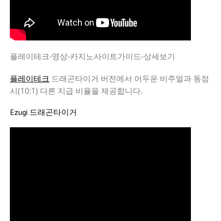
플레이테크-영상-카지노사이트가이드-상세보기
플레이테크
드래곤타이거 버전에서 어두운 비주얼과 동점
시(10:1) 다른 지급 비율을 제공합니다.
Ezugi 드래곤타이거