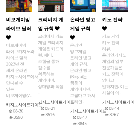
비보게이밍
크리비지 게
온라인 빙고
키노 전략
라이브 딜러
임 규칙
게임 규칙
크리비지 카드
키노 게임
게임 크리비지
키노 전략
비보게이밍
온라인
게임은 카드의
리뷰,
라이브카지노와
빙고게임
런, 페어,
온라인카지노
라이브 딜러
온라인 빙고
조합을 통해
게임의 일부
2023년 전
게임 규칙,
점수를
전문가들은
세계 온라인
온라인 빙고
획득하는
키노 전략이
카지노사이트에서
(Bingo)는
게임이며,
없다고
만나볼 수
행운의
상대방과 직접
말하지만, 이는
있는
게임이지만,
..
사실이 아..
비보게이밍(V..
그렇다고 해서
온라인 ..
카지노사이트가이드
카지노사이트가
카지노사이트가이드
08-21
08-14
08-30
카지노사이트가이드
3516
3767
3590
08-17
3845