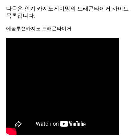
다음은 인기 카지노게이밍의 드래곤타이거 사이트
목록입니다.
에볼루션카지노 드래곤타이거