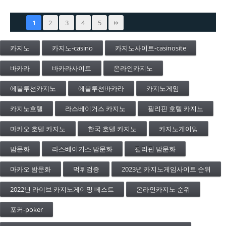
2
3
4
5
1
카지노
카지노-casino
카지노사이트-casinosite
바카라
바카라사이트
온라인카지노
에볼루션카지노
에볼루션바카라
카지노게임
카지노호텔
라스베이거스 카지노
필리핀 호텔 카지노
마카오 호텔 카지노
한국 호텔 카지노
카지노게이밍
밤문화
라스베이거스 밤문화
필리핀 밤문화
마카오 밤문화
먹튀검증
2023년 카지노게임사이트 순위
2022년 라이브 카지노게이밍 베스트
온라인카지노 순위
포커-poker