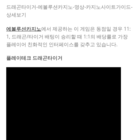
드래곤타이거-에볼루션카지노-영상-카지노사이트가이드-
상세보기
에볼루션카지노
에서 제공하는 이 게임은 동점일 경우 11:
1, 드래곤/타이거 배팅이 승리할 때 1:1의 배당률로 가장
플레이어 친화적인 인터페이스를 갖추고 있습니다.
플레이테크 드래곤타이거