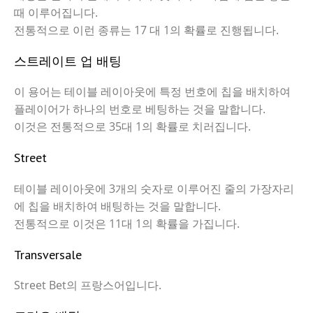
때 이루어집니다.
전통적으로 이런 종류는 17 대 1의 확률로 진행됩니다.
스트레이트 업 배팅
이 용어는 테이블 레이아웃에 특정 번호에 칩을 배치하여
플레이어가 하나의 번호로 베팅하는 것을 말합니다.
이것은 전통적으로 35대 1의 확률로 치러집니다.
Street
테이블 레이아웃에 3개의 숫자로 이루어진 줄의 가장자리
에 칩을 배치하여 배팅하는 것을 말합니다.
전통적으로 이것은 11대 1의 확률을 가집니다.
Transversale
Street Bet의 프랑스어입니다.