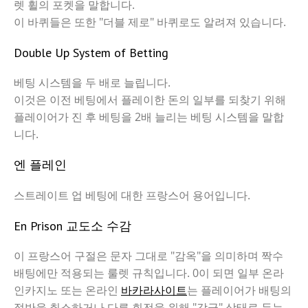
렛 휠의 포켓을 말합니다.
이 바퀴들은 또한 "더블 제로" 바퀴로도 알려져 있습니다.
Double Up System of Betting
베팅 시스템을 두 배로 늘립니다.
이것은 이전 베팅에서 플레이한 돈의 일부를 되찾기 위해
플레이어가 진 후 베팅을 2배 늘리는 베팅 시스템을 말합
니다.
엔 플레인
스트레이트 업 베팅에 대한 프랑스어 용어입니다.
En Prison 교도소 수감
이 프랑스어 구절은 문자 그대로 "감옥"을 의미하며 짝수
배팅에만 적용되는 룰렛 규칙입니다. 0이 되면 일부 온라
인카지노 또는 온라인
바카라사이트
는 플레이어가 배팅의
절반을 취소하거나 다른 회전을 위해 "감금" 상태로 두는