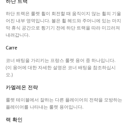
하단 트랙
하단 트랙은 룰렛 휠이 회전할 때 움직이지 않는 휠의 기울
어진 내부 영역입니다. 볼은 휠 헤드와 주머니에 있는 마지
막 휴식 공간으로 튕기기 전에 하단 트랙을 따라 미끄러져
내려갑니다.
Carre
코너 배팅을 가리키는 프랑스 룰렛 용어 중 하나입니다.
(이 용어에 대한 자세한 설명은 코너 배팅을 참조하십시
오.)
카멜레온 전략
룰렛 테이블에서 잘하는 다른 플레이어의 전략을 모방하는
플레이어를 나타내는 룰렛 용어입니다.
랙 확인