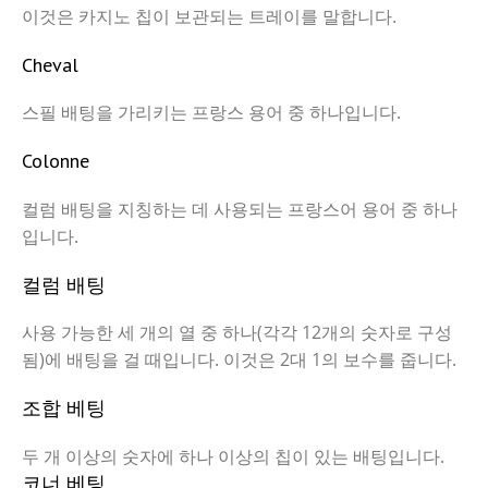
이것은 카지노 칩이 보관되는 트레이를 말합니다.
Cheval
스필 배팅을 가리키는 프랑스 용어 중 하나입니다.
Colonne
컬럼 배팅을 지칭하는 데 사용되는 프랑스어 용어 중 하나
입니다.
컬럼 배팅
사용 가능한 세 개의 열 중 하나(각각 12개의 숫자로 구성
됨)에 배팅을 걸 때입니다. 이것은 2대 1의 보수를 줍니다.
조합 베팅
두 개 이상의 숫자에 하나 이상의 칩이 있는 배팅입니다.
코너 베팅