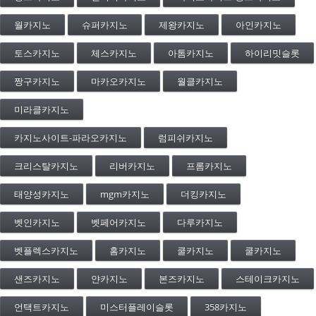
월카지노
슈퍼카지노
제왕카지노
아인카지노
토스카지노
체스카지노
아톰카지노
하이리밋슬롯
짱구카지노
마카오카지노
월클카지노
미라클카지노
카지노사이트-파라오카지노
럼피쉬카지노
크리스탈카지노
리버카지노
프롬카지노
태양성카지노
mgm카지노
더킹카지노
벳인카지노
벳페어카지노
다루카지노
벳플렉스카지노
홈카지노
쿨카지노
쿨카지노
샌즈카지노
얀카지노
본즈카지노
스테이크카지노
언택트카지노
미스터플레이슬롯
358카지노