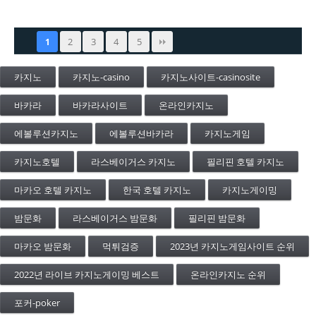
2
3
4
5
1
카지노
카지노-casino
카지노사이트-casinosite
바카라
바카라사이트
온라인카지노
에볼루션카지노
에볼루션바카라
카지노게임
카지노호텔
라스베이거스 카지노
필리핀 호텔 카지노
마카오 호텔 카지노
한국 호텔 카지노
카지노게이밍
밤문화
라스베이거스 밤문화
필리핀 밤문화
마카오 밤문화
먹튀검증
2023년 카지노게임사이트 순위
2022년 라이브 카지노게이밍 베스트
온라인카지노 순위
포커-poker