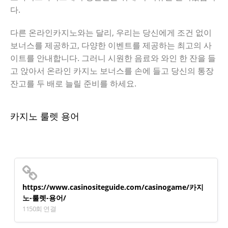
다.
다른 온라인카지노와는 달리, 우리는 당신에게 조건 없이
보너스를 제공하고, 다양한 이벤트를 제공하는 최고의 사
이트를 안내합니다. 그러니 시원한 음료와 와인 한 잔을 들
고 앉아서 온라인 카지노 보너스를 손에 들고 당신의 통장
잔고를 두 배로 늘릴 준비를 하세요.
카지노 룰렛 용어
https://www.casinositeguide.com/casinogame/카지
노-룰렛-용어/
1150회 연결