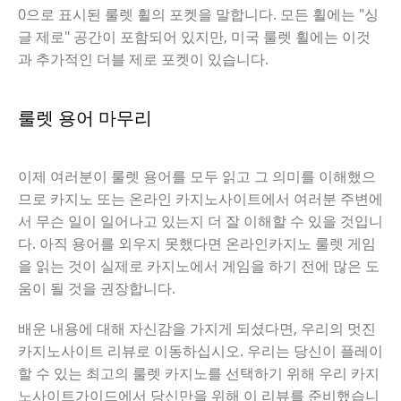
0으로 표시된 룰렛 휠의 포켓을 말합니다. 모든 휠에는 "싱
글 제로" 공간이 포함되어 있지만, 미국 룰렛 휠에는 이것
과 추가적인 더블 제로 포켓이 있습니다.
룰렛 용어 마무리
이제 여러분이 룰렛 용어를 모두 읽고 그 의미를 이해했으
므로 카지노 또는 온라인 카지노사이트에서 여러분 주변에
서 무슨 일이 일어나고 있는지 더 잘 이해할 수 있을 것입니
다. 아직 용어를 외우지 못했다면 온라인카지노 룰렛 게임
을 읽는 것이 실제로 카지노에서 게임을 하기 전에 많은 도
움이 될 것을 권장합니다.
배운 내용에 대해 자신감을 가지게 되셨다면, 우리의 멋진
카지노사이트 리뷰로 이동하십시오. 우리는 당신이 플레이
할 수 있는 최고의 룰렛 카지노를 선택하기 위해 우리 카지
노사이트가이드에서 당신만을 위해 이 리뷰를 준비했습니