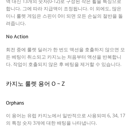
액 대신 13개의 숫자(0-12)로 구성된 작은 휠을 특징으로
합니다. 그에 따라 지급액이 조정됩니다. 이 외에도, 많은
미니 룰렛 게임은 스핀이 0이 되면 모든 손실의 절반을 돌
려줍니다.
No Action
회전 중에 룰렛 딜러가 한 번도 액션을 호출하지 않으면 모
든 베팅이 취소되고 카지노는 처음부터 액션을 반복합니
다. 작업이 호출되지 않은 후 베팅을 제거할 수 있습니다.
카지노 룰렛 용어 O ~ Z
Orphans
이 용어는 유럽 카지노에서 일반적으로 사용되며 6, 34, 17
의 특정 숫자 3개에 대한 배팅을 나타냅니다.