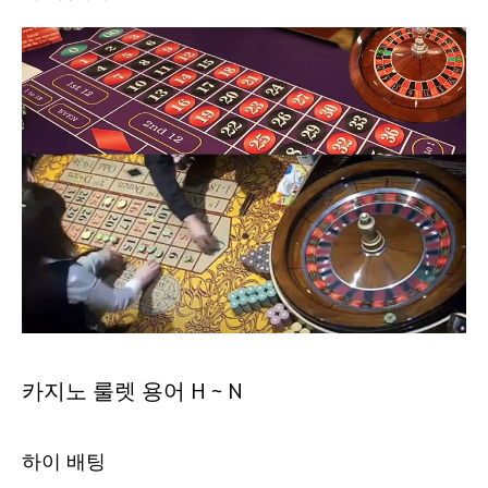
카지노 룰렛 용어 H ~ N
하이 배팅