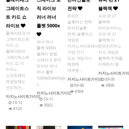
그레이트스
직 라이브
전략
블랙잭
온라인
슈퍼 펀 21
트 카드 쇼
러너 러너
슬롯머신 전략
블랙잭
라이브
룰렛 5000x
온라인슬롯
라이브카지노
플레이테크 더
전략, 슬롯머신
슈퍼 펀 21
그레이트스트
게임은
블랙잭 이
러너 러너
카드 쇼
카지노사이트에서
온라인카지노
룰렛 5000x
플레이테크
가장 인기
카드 게임은
플레이 방법
그레이트스트
있는 게임이기
블랙잭 전략을
스테이크 로직
카드 쇼, 이
때문에
이해하지 못..
라이브 러너
카지노
대부분..
러너 룰렛
카지노사이트가
소프트웨어
5000x(Stakelogic
카지노사이트가이드
09-05
제공업체는
L..
09-06
3808
선도적인..
4304
카지노사이트가이드
카지노사이트가이드
10-11
10-12
3502
4120