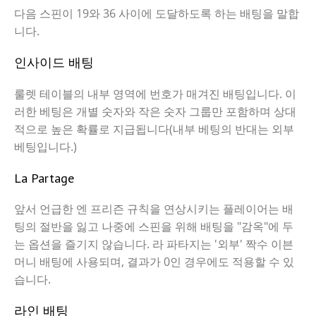
다음 스핀이 19와 36 사이에 도달하도록 하는 배팅을 말합
니다.
인사이드 배팅
룰렛 테이블의 내부 영역에 번호가 매겨진 배팅입니다. 이
러한 베팅은 개별 숫자와 작은 숫자 그룹만 포함하며 상대
적으로 높은 확률로 지급됩니다(내부 베팅의 반대는 외부
베팅입니다.)
La Partage
앞서 언급한 엔 프리즌 규칙을 연상시키는 플레이어는 배
팅의 절반을 잃고 나중에 스핀을 위해 배팅을 "감옥"에 두
는 옵션을 즐기지 않습니다. 라 파타지는 '외부' 짝수 이븐
머니 배팅에 사용되며, 결과가 0인 경우에도 적용할 수 있
습니다.
라인 배팅