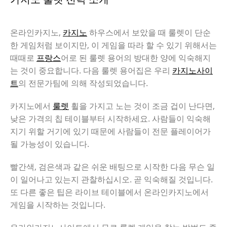
온라인카지노,
카지노
하우스에서 보았을 때 룰렛이 단순
한 게임처럼 보이지만, 이 게임을 따라 할 수 있기 위해서는
때때로
프랑스
어로 된 룰렛 용어의 방대한 양에 익숙해지
는 것이 중요합니다. 다음 룰렛 용어집은 우리
카지노사이
트
의 전문가팀에 의해 작성되었습니다.
카지노에서
룰렛
휠을 가지고 노는 것이 조금 겁이 난다면,
낮은 가격의 칩 테이블부터 시작하세요. 사람들이 익숙해
지기 위할 거기에 있기 때문에 사람들이 전문 플레이어가
될 가능성이 있습니다.
빨간색, 검은색과 같은 쉬운 배팅으로 시작한 다음 무슨 일
이 일어나고 있는지 관찰하십시오. 곧 익숙해질 것입니다.
또 다른 좋은 팁은 라이브 테이블에서 온라인카지노에서
게임을 시작하는 것입니다.