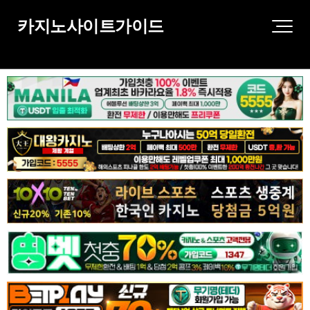
카지노사이트가이드