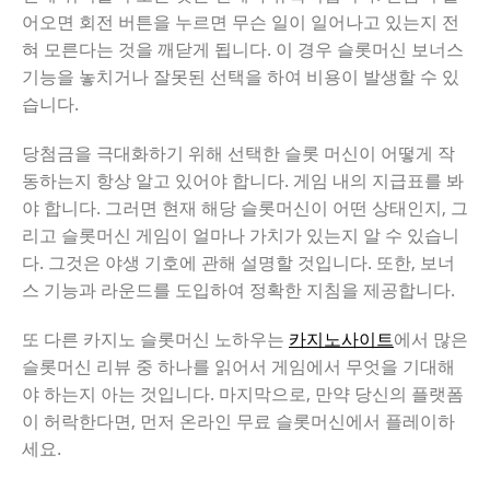
어오면 회전 버튼을 누르면 무슨 일이 일어나고 있는지 전
혀 모른다는 것을 깨닫게 됩니다. 이 경우 슬롯머신 보너스
기능을 놓치거나 잘못된 선택을 하여 비용이 발생할 수 있
습니다.
당첨금을 극대화하기 위해 선택한 슬롯 머신이 어떻게 작
동하는지 항상 알고 있어야 합니다. 게임 내의 지급표를 봐
야 합니다. 그러면 현재 해당 슬롯머신이 어떤 상태인지, 그
리고 슬롯머신 게임이 얼마나 가치가 있는지 알 수 있습니
다. 그것은 야생 기호에 관해 설명할 것입니다. 또한, 보너
스 기능과 라운드를 도입하여 정확한 지침을 제공합니다.
또 다른 카지노 슬롯머신 노하우는
카지노사이트
에서 많은
슬롯머신 리뷰 중 하나를 읽어서 게임에서 무엇을 기대해
야 하는지 아는 것입니다. 마지막으로, 만약 당신의 플랫폼
이 허락한다면, 먼저 온라인 무료 슬롯머신에서 플레이하
세요.