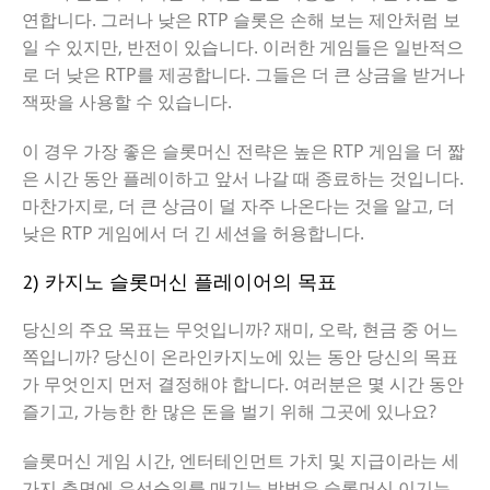
연합니다. 그러나 낮은 RTP 슬롯은 손해 보는 제안처럼 보
일 수 있지만, 반전이 있습니다. 이러한 게임들은 일반적으
로 더 낮은 RTP를 제공합니다. 그들은 더 큰 상금을 받거나
잭팟을 사용할 수 있습니다.
이 경우 가장 좋은 슬롯머신 전략은 높은 RTP 게임을 더 짧
은 시간 동안 플레이하고 앞서 나갈 때 종료하는 것입니다.
마찬가지로, 더 큰 상금이 덜 자주 나온다는 것을 알고, 더
낮은 RTP 게임에서 더 긴 세션을 허용합니다.
2) 카지노 슬롯머신 플레이어의 목표
당신의 주요 목표는 무엇입니까? 재미, 오락, 현금 중 어느
쪽입니까? 당신이 온라인카지노에 있는 동안 당신의 목표
가 무엇인지 먼저 결정해야 합니다. 여러분은 몇 시간 동안
즐기고, 가능한 한 많은 돈을 벌기 위해 그곳에 있나요?
슬롯머신 게임 시간, 엔터테인먼트 가치 및 지급이라는 세
가지 측면에 우선순위를 매기는 방법은 슬롯머신 이기는