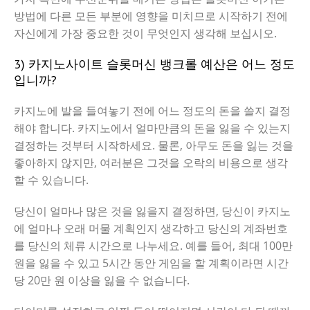
방법에 다른 모든 부분에 영향을 미치므로 시작하기 전에
자신에게 가장 중요한 것이 무엇인지 생각해 보십시오.
3) 카지노사이트 슬롯머신 뱅크롤 예산은 어느 정도
입니까?
카지노에 발을 들여놓기 전에 어느 정도의 돈을 쓸지 결정
해야 합니다. 카지노에서 얼마만큼의 돈을 잃을 수 있는지
결정하는 것부터 시작하세요. 물론, 아무도 돈을 잃는 것을
좋아하지 않지만, 여러분은 그것을 오락의 비용으로 생각
할 수 있습니다.
당신이 얼마나 많은 것을 잃을지 결정하면, 당신이 카지노
에 얼마나 오래 머물 계획인지 생각하고 당신의 계좌번호
를 당신의 체류 시간으로 나누세요. 예를 들어, 최대 100만
원을 잃을 수 있고 5시간 동안 게임을 할 계획이라면 시간
당 20만 원 이상을 잃을 수 없습니다.