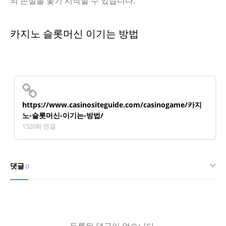
의 손실을 쫓기 시작할 수 있습니다.
카지노 슬롯머신 이기는 방법
https://www.casinositeguide.com/casinogame/카지
노-슬롯머신-이기는-방법/
1520회 연결
댓글
0