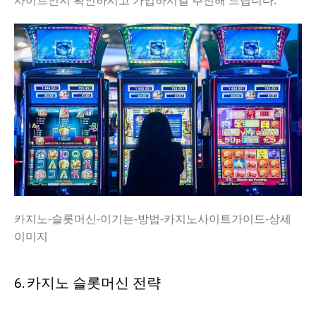
사이트인지 확인하시고 가입하시길 추천해 드립니다.
카지노-슬롯머신-이기는-방법-카지노사이트가이드-상세
이미지
6. 카지노 슬롯머신 전략