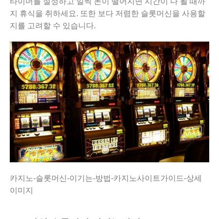
타이머를 설정하고 일찍 돈이 떨어지면 시간이 다 될 때까
지 휴식을 취하세요. 또한 보다 저렴한 슬롯머신을 사용할
지를 고려할 수 있습니다.
카지노-슬롯머신-이기는-방법-카지노사이트가이드-상세
이미지