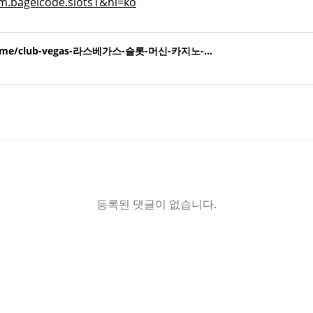
om.bagelcode.slots1&hl=ko
inogame/club-vegas-라스베가스-슬롯-머신-카지노-…
등록된 댓글이 없습니다.