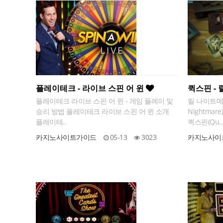
플레이테크 - 라이브 스핀 어 윈
퀵스핀 -
플레이테크 라이브 스핀 어 윈 - 게임 플레이 및
릴 나이트메
승리 방법 플레이테크 라이브 스핀 어 윈 소개
Nightma
플레이테..
퀵스핀(Qu..
카지노사이트가이드
05-13
3023
카지노사이