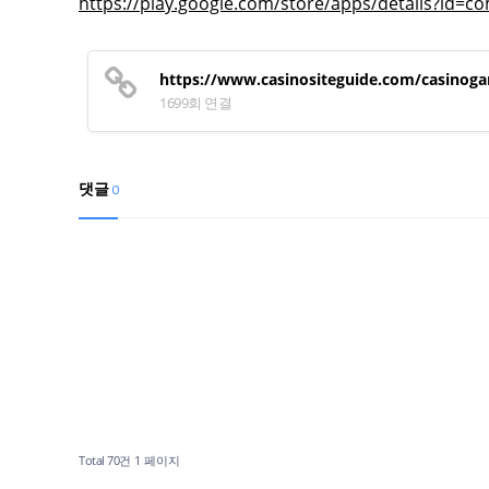
https://play.google.com/store/apps/details?id=c
https://www.casinositeguide.com/cas
1699회 연결
댓글
0
Total 70건
1 페이지