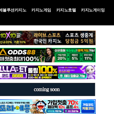
에볼루션카지노
카지노게임
카지노호텔
카지노게이밍