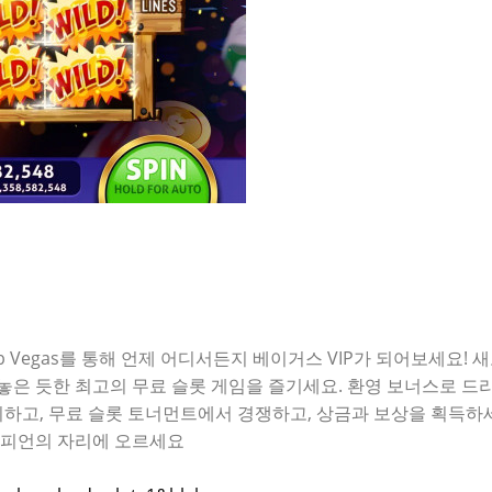
 Vegas를 통해 언제 어디서든지 베이거스 VIP가 되어보세요! 
놓은 듯한 최고의 무료 슬롯 게임을 즐기세요. 환영 보너스로 드리
하고, 무료 슬롯 토너먼트에서 경쟁하고, 상금과 보상을 획득하세
챔피언의 자리에 오르세요