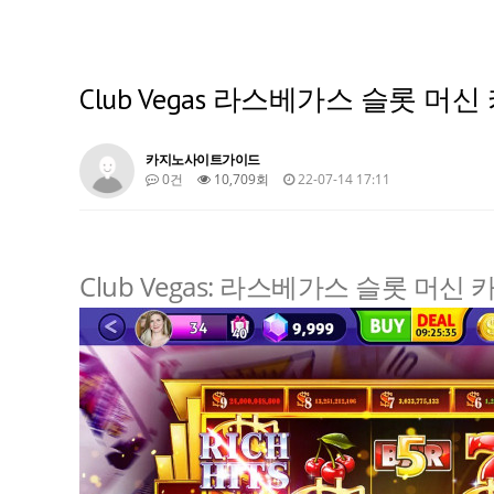
Club Vegas 라스베가스 슬롯 머신 카지노 
카지노사이트가이드
0건
10,709회
22-07-14 17:11
Club Vegas: 라스베가스 슬롯 머신 카지노 