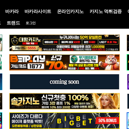
바카라
바카라사이트
온라인카지노
카지노 먹튀검증
트
트랜드
로그인