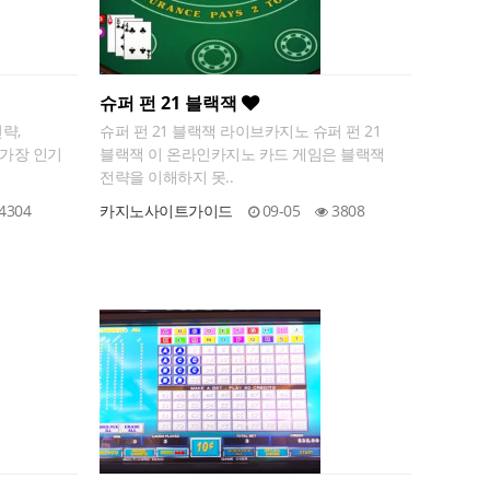
슈퍼 펀 21 블랙잭
략,
슈퍼 펀 21 블랙잭 라이브카지노 슈퍼 펀 21
가장 인기
블랙잭 이 온라인카지노 카드 게임은 블랙잭
전략을 이해하지 못..
4304
카지노사이트가이드
09-05
3808