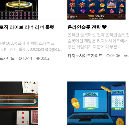
로직 라이브 러너 러너 룰렛
온라인슬롯 전략
온라인 슬롯머신 전략 온라인슬롯 전
슬롯머신 게임은 카지노사이트에서 
렛 5000x 플레이 방법 스테이크
있는 게임이기 때문에 대부분..
너 러너 룰렛 5000x(Stakelogic L..
카지노사이트가이드
09-06
트가이드
10-11
3502