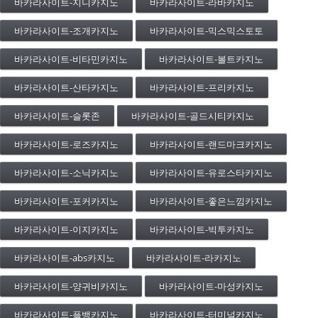
바카라사이트-지니카지노
바카라사이트-라바카지노
바카라사이트-조개카지노
바카라사이트-믹스믹스토토
바카라사이트-비타민카지노
바카라사이트-볼트카지노
바카라사이트-산타카지노
바카라사이트-프리카지노
바카라사이트-슬롯존
바카라사이트-골드시티카지노
바카라사이트-로즈카지노
바카라사이트-랜드마크카지노
바카라사이트-소닉카지노
바카라사이트-유로스타카지노
바카라사이트-포커카지노
바카라사이트-좋은느낌카지노
바카라사이트-이지카지노
바카라사이트-빅투카지노
바카라사이트-abs카지노
바카라사이트-라카지노
바카라사이트-양귀비카지노
바카라사이트-마성카지노
바카라사이트-플뱅카지노
바카라사이트-터미널카지노