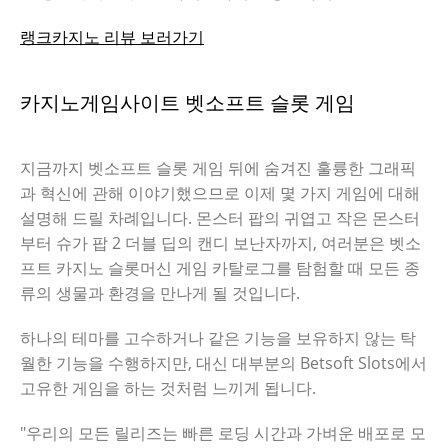
랭크카지노 리뷰 보러가기
카지노게임사이트 벳소프트 슬롯 게임
지금까지 벳소프트 슬롯 게임 뒤에 숨겨진 훌륭한 그래픽
과 혁신에 관해 이야기했으므로 이제 몇 가지 게임에 대해
설명해 드릴 차례입니다. 몬스터 팝의 귀엽고 작은 몬스터
부터 슈가 팝 2 더블 딥의 캔디 보난자까지, 여러분은 벳소
프트 카지노 슬롯머신 게임 카탈로그를 탐험할 때 모든 종
류의 생물과 환경을 만나게 될 것입니다.
하나의 테마를 고수하거나 같은 기능을 보유하지 않는 탁
월한 기능을 수행하지만, 대신 대부분의 Betsoft Slots에서
고유한 게임을 하는 것처럼 느끼게 됩니다.
"우리의 모든 릴리즈는 빠른 로딩 시간과 가벼운 배포로 모