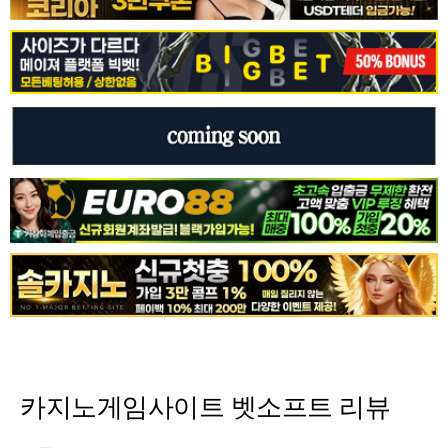
카지노게임사이트 벳소프트 리뷰