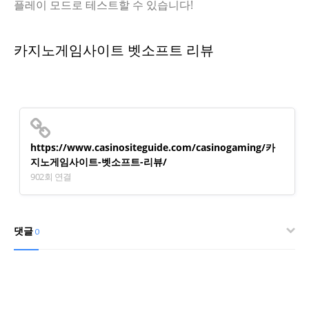
플레이 모드로 테스트할 수 있습니다!
카지노게임사이트 벳소프트 리뷰
https://www.casinositeguide.com/casinogaming/카
지노게임사이트-벳소프트-리뷰/
902회 연결
댓글
0