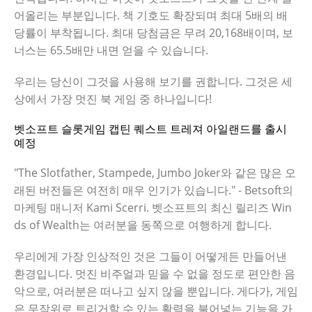
어올리는 부분입니다. 책 기호도 확장되며 최대 5배의 배
당률이 부착됩니다. 최대 당첨금은 무려 20,168배이며, 보
너스는 65.5배만 내면 얻을 수 있습니다.
우리는 당신이 그것을 사용해 보기를 권합니다. 그것은 세
상에서 가장 멋진 북 게임 중 하나입니다!
벳소프트 슬롯게임 캡틴 퀘스트 트레져 아일랜드를 출시
예정
"The Slotfather, Stampede, Jumbo Joker와 같은 많은 오
래된 버전들은 여전히 매우 인기가 있습니다." - Betsoft의
마케팅 매니저 Kami Scerri. 벳소프트의 최신 릴리즈 Win
ds of Wealth는 여러분을 동쪽으로 여행하게 합니다.
우리에게 가장 인상적인 것은 그들이 어떻게든 만들어낸
환경입니다. 멋진 비주얼과 믿을 수 없을 정도로 편안한 음
악으로, 여러분은 떠나고 싶지 않을 뿐입니다. 게다가, 게임
은 무작위로 트리거할 수 있는 활력을 불어넣는 기능을 가