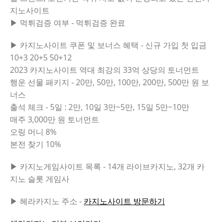
지노사이트
▶ 먹튀검증 여부 - 먹튀검증 완료
▶ 카지노사이트 쿠폰 및 보너스 혜택 - 신규 가입 첫 입금
10+3 20+5 50+12
2023 카지노사이트 역대 최강의 33억 상당의 토너먼트
행운 선물 패키지 - 20만, 50만, 100만, 200만, 500만 원 보
너스
출석 체크 - 5일 : 2만, 10일 3만~5만, 15일 5만~10만
매주 3,000만 원 토너먼트
오링 머니 8%
본전 찾기 10%
▶ 카지노게임사이트 목록 - 14개 라이브카지노, 32개 카
지노 슬롯 게임사
▶ 헤라카지노 주소 -
카지노사이트 방문하기