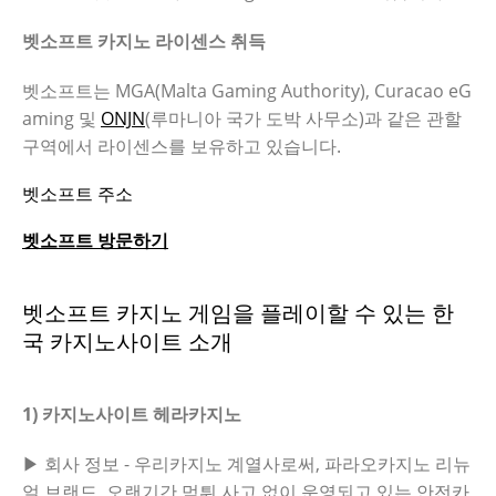
벳소프트 카지노 라이센스 취득
벳소프트는 MGA(Malta Gaming Authority), Curacao eG
aming 및
ONJN
(루마니아 국가 도박 사무소)과 같은 관할
구역에서 라이센스를 보유하고 있습니다.
벳소프트 주소
벳소프트 방문하기
벳소프트 카지노 게임을 플레이할 수 있는 한
국 카지노사이트 소개
1) 카지노사이트 헤라카지노
▶ 회사 정보 - 우리카지노 계열사로써, 파라오카지노 리뉴
얼 브랜드, 오랜기간 먹튀 사고 없이 운영되고 있는 안전카