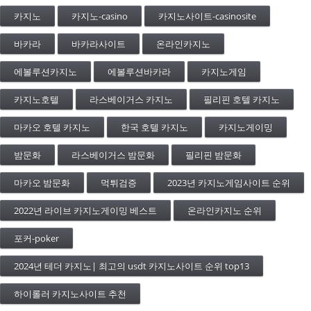
카지노
카지노-casino
카지노사이트-casinosite
바카라
바카라사이트
온라인카지노
에볼루션카지노
에볼루션바카라
카지노게임
카지노호텔
라스베이거스 카지노
필리핀 호텔 카지노
마카오 호텔 카지노
한국 호텔 카지노
카지노게이밍
밤문화
라스베이거스 밤문화
필리핀 밤문화
마카오 밤문화
먹튀검증
2023년 카지노게임사이트 순위
2022년 라이브 카지노게이밍 베스트
온라인카지노 순위
포커-poker
2024년 테더 카지노| 최고의 usdt 카지노사이트 순위 top13
하이롤러 카지노사이트 추천