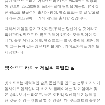
캡틴 퀘스트 트레져 아일랜드의 RTP는 96.28%로 설정되
어 있으며 25,280배의 놀라운 최대 당첨을 제공합니다! 캡
틴 퀘스트 보물섬의 출시와 함께, 벳소프트는 몇 달 앞으로
다가온 2022년에 11개의 게임을 출시할 것입니다.
따라서 게임을 즐기고 있다면(우리는 당신이 할 것이라고
확신한다), 앞으로 더 많은 것들이 있다는 것을 알아야 합
니다. 슬롯 게임 외에도, 벳소프트는 룰렛, 블랙잭, 포커, 페
이 고우 등과 같은 많은 테이블 게임, 라이브카지노 게임도
제공합니다.
벳소프트 카지노 게임의 특별한 점
벳소프트는 매력적인 슬롯 콘텐츠를 만드는 선두 카지노게
임사이트 업체입니다. 카지노 플레이어는 각 게임에서 잦
은 승리, 보너스 라운드, 높은 RTP 및 혁신적인 기능을 통
해 잊을 수 없는 경험을 할 수 있습니다. 벳소프트의 슬롯은