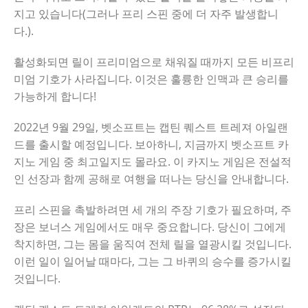
지고 있습니다(그러나 프리 스핀 중에 더 자주 발생합니
다.).
활성화되면 릴이 프리미엄으로 채워질 때까지 모든 비프리
미엄 기호가 사라집니다. 이것은 훌륭한 인맥과 큰 승리를
가능하게 합니다!
2022년 9월 29일, 벳소프트는 캡틴 퀘스트 트레져 아일랜
드를 출시할 예정입니다. 보아하니, 지금까지 벳소프트 카
지노 게임 중 최고일지도 몰라요. 이 카지노 게임은 전설적
인 선장과 함께 공해로 여행을 떠나는 당신을 안내합니다.
프리 스핀을 촉발하려면 세 개의 주장 기호가 필요하며, 주
장은 보너스 게임에서도 매우 중요합니다. 당신이 그에게
착지하면, 그는 몸을 움직여 전체 릴을 열광시킬 것입니다.
이런 일이 일어날 때마다, 그는 그 바퀴의 승수를 증가시킬
것입니다.