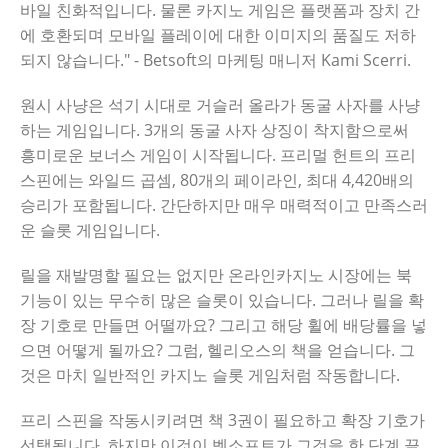
바일 친화적입니다. 물론 카지노 게임은 플랫폼과 장치 간
에 호환되며 모바일 플레이에 대한 이미지의 품질도 저하
되지 않습니다." - Betsoft의 마케팅 매니저 Kami Scerri.
원시 사냥은 석기 시대로 거슬러 올라가 동굴 사자를 사냥
하는 게임입니다. 3개의 동굴 사자 상징이 착지함으로써
흥미로운 보너스 게임이 시작됩니다. 프리멀 헌트의 프리
스핀에는 와일드 곱셈, 80개의 페이라인, 최대 4,420배의
승리가 포함됩니다. 간단하지만 매우 매력적이고 만족스러
운 슬롯 게임입니다.
릴을 재발명할 필요는 없지만 온라인카지노 시장에는 북
기능이 있는 무수히 많은 슬롯이 있습니다. 그러나 릴을 확
장 기호로 만들면 어떨까요? 그리고 해당 휠에 배당률을 넣
으면 어떻게 될까요? 그럼, 헬리오스의 책을 얻습니다. 그
것은 마치 일반적인 카지노 슬롯 게임처럼 작동합니다.
프리 스핀을 작동시키려면 책 3권이 필요하고 확장 기호가
선택됩니다. 하지만 이것이 벳소프트가 그것을 한 단계 끌