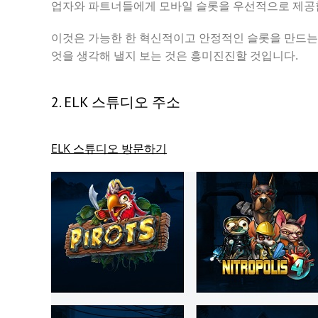
업자와 파트너들에게 모바일 슬롯을 우선적으로 제공합니
이것은 가능한 한 혁신적이고 안정적인 슬롯을 만드는 
엇을 생각해 낼지 보는 것은 흥미진진할 것입니다.
2. ELK 스튜디오 주소
ELK 스튜디오 방문하기