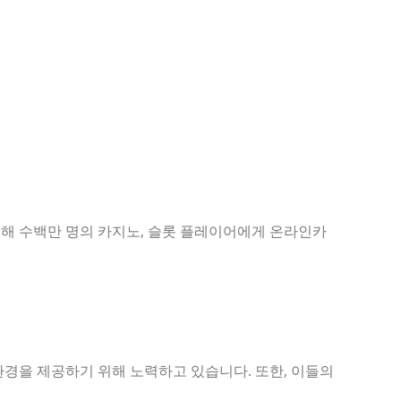
 통해 수백만 명의 카지노, 슬롯 플레이어에게 온라인카
경을 제공하기 위해 노력하고 있습니다. 또한, 이들의