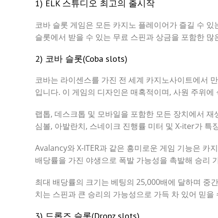
1) ELK 스튜디오 최고의 출시작
코바 슬롯 게임은 모든 카지노 플레이어가 즐길 수 있
슬롯에서 받을 수 있는 무료 스핀과 상금을 포함한 많은
2) 코바 슬롯(Coba slots)
코바는 라이센스를 가진 전 세계 카지노사이트에서 만
입니다. 이 게임의 디자인은 매혹적이며, 사원 주위에
랩톱, 데스크톱 및 모바일을 포함한 모든 장치에서 재
심볼, 아발란치, 스네이크 진행률 미터 및 X-iter가 특
Avalancy와 X-ITER과 같은 흥미로운 게임 기능
배당률을 가진 야생으로 폭발 가능성을 촉발해 승리 가
최대 배당률의 크기는 베팅의 25,000배에 달하며 중간
치는 스핀과 큰 승리의 가능성으로 가득 차 있어 믿을
3) 드롭즈 슬롯(Dropz slots)