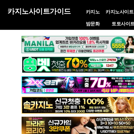
카지노사이트가이드
카지노
카지노사이트
밤문화
토토사이