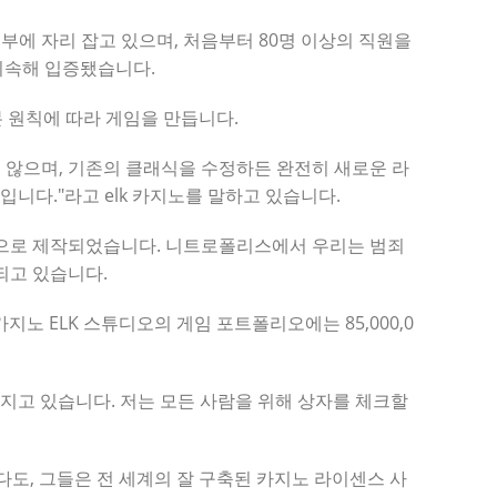
부에 자리 잡고 있으며, 처음부터 80명 이상의 직원을
지속해 입증됐습니다.
본 원칙에 따라 게임을 만듭니다.
지 않으며, 기존의 클래식을 수정하든 완전히 새로운 라
다."라고 elk 카지노를 말하고 있습니다.
적으로 제작되었습니다. 니트로폴리스에서 우리는 범죄
되고 있습니다.
 ELK 스튜디오의 게임 포트폴리오에는 85,000,0
 가지고 있습니다. 저는 모든 사람을 위해 상자를 체크할
도, 그들은 전 세계의 잘 구축된 카지노 라이센스 사