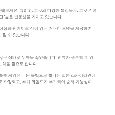
해보세요. 그리고, 그것의 다양한 특징들로, 그것은 여
 중간/높은 변동성을 가지고 있습니다.
 아이싱과 팬케이크 산이 있는 거대한 도넛을 제공하여
느낄 수 있습니다.
않은 상태로 무릎을 꿇었습니다. 인류가 생존할 수 있
보석을 필요로 합니다.
 슬롯 게임은 네온 불빛으로 빛나는 일본 스카이라인에
으로 확장되고, 추가 와일드가 추가되어 승리 가능성이