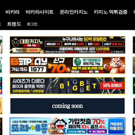
바카라
바카라사이트
온라인카지노
카지노 먹튀검증
트
트랜드
로그인