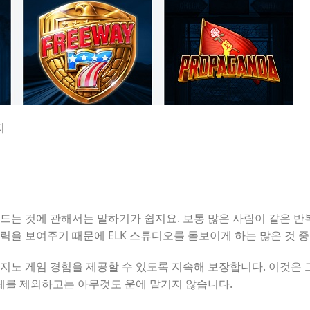
지
드는 것에 관해서는 말하기가 쉽지요. 보통 많은 사람이 같은 
을 보여주기 때문에 ELK 스튜디오를 돋보이게 하는 많은 것 중
지노 게임 경험을 제공할 수 있도록 지속해 보장합니다. 이것은 
체를 제외하고는 아무것도 운에 맡기지 않습니다.