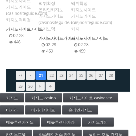
카지노사이트
먹튀확정
먹튀확정
카지노가이드
온라인카지노
카지노사이트
(casinositeguide.com)
카지노가이드
카지노가이드
카지노먹튀검..
(casinositeguide.com)
(casinositeguide.com)
카지노먹..
카지..
카지노사이트가이드
02-28
카지노사이트가이드
카지노사이트가이드
446
02-28
02-28
459
459
22
23
24
25
26
27
28
21
29
30
카지노
카지노-casino
카지노사이트-casinosite
바카라
바카라사이트
온라인카지노
에볼루션카지노
에볼루션바카라
카지노게임
카지노호텔
라스베이거스 카지노
필리핀 호텔 카지노