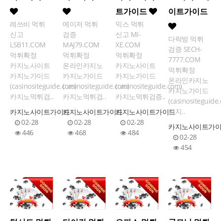
트가이드
이트가이드
레쓰비 먹튀
메이저 먹튀
믹스 먹튀
신고
검증
신고 MI-
다락방 먹튀
LSB11.COM
MAJ79.COM
XE.COM
검증 SECH-
먹튀확정
먹튀확정
먹튀확정
7777.COM
카지노사이트
온라인카지노
카지노사이트
먹튀확정
카지노가이드
카지노가이드
카지노가이드
온라인카지노
(casinositeguide.com)
(casinositeguide.com)
(casinositeguide.com)
카지노가이드
카지노먹튀검..
카지노먹튀검..
카지노먹튀검증..
(casinositeguide
카지..
카지노사이트가이드
카지노사이트가이드
카지노사이트가이드
02-28
02-28
02-28
카지노사이트가
446
468
484
02-28
454