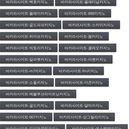
바카라사이트-백호카지노
바카라사이트-플래티넘카지노
바카라사이트-플레이카지노
바카라사이트-888카지노
바카라사이트-골드피쉬카지노
바카라사이트-스카이카지노
바카라사이트-하이브카지노
바카라사이트-붐카지노
바카라사이트-빅토리카지노
바카라사이트-클레오카지노
바카라사이트-알파벳카지노
바카라사이트-아벤카지노
바카라사이트-m7카지노
바카라사이트-fm카지노
바카라사이트-소울카지노
바카라사이트-더존카지노
바카라사이트-에볼루션라이트닝카지노
바카라사이트-골드카지노
바카라사이트-달마카지노
바카라사이트-007카지노
바카라사이트-샹그릴라카지노
바카라사이트-밀리언클럽카지노
바카라사이트-예스벳88카지노