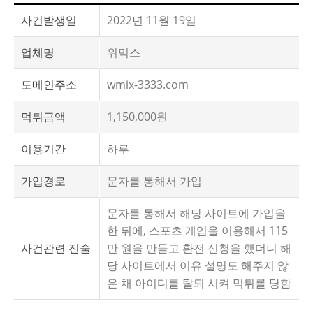
사건발생일
2022년 11월 19일
업체명
위믹스
도메인주소
wmix-3333.com
먹튀금액
1,150,000원
이용기간
하루
가입경로
문자를 통해서 가입
문자를 통해서 해당 사이트에 가입을
한 뒤에, 스포츠 게임을 이용해서 115
사건관련 진술
만 원을 만들고 환전 신청을 했더니 해
당 사이트에서 이유 설명도 해주지 않
은 채 아이디를 탈퇴 시켜 먹튀를 당함