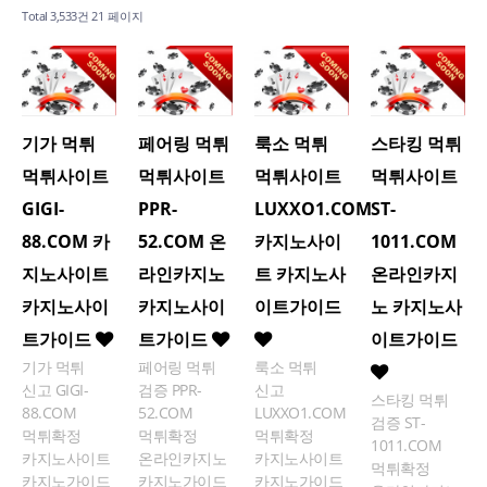
Total 3,533건
21 페이지
기가 먹튀
페어링 먹튀
룩소 먹튀
스타킹 먹튀
먹튀사이트
먹튀사이트
먹튀사이트
먹튀사이트
GIGI-
PPR-
LUXXO1.COM
ST-
88.COM 카
52.COM 온
카지노사이
1011.COM
지노사이트
라인카지노
트 카지노사
온라인카지
카지노사이
카지노사이
이트가이드
노 카지노사
트가이드
트가이드
이트가이드
기가 먹튀
페어링 먹튀
룩소 먹튀
신고 GIGI-
검증 PPR-
신고
스타킹 먹튀
88.COM
52.COM
LUXXO1.COM
검증 ST-
먹튀확정
먹튀확정
먹튀확정
1011.COM
카지노사이트
온라인카지노
카지노사이트
먹튀확정
카지노가이드
카지노가이드
카지노가이드