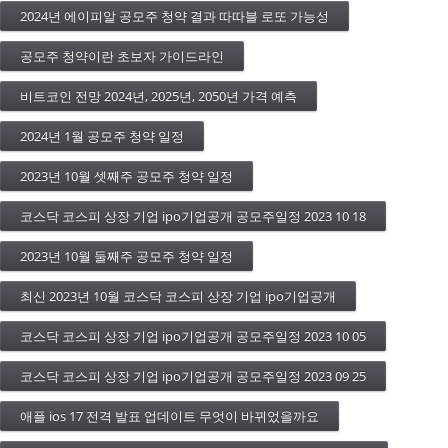
2024년 에이피알 공모주 청약 결과 따따블 로또 가능성
공모주 청약이란 초보자 가이드라인
비트코인 전망 2024년, 2025년, 2050년 가격 예측
2024년 1월 공모주 청약 일정
2023년 10월 셋째주 공모주 청약 일정
코스닥 코스피 상장 기업 ipo기업공개 공모주일정 2023 10 18
2023년 10월 둘째주 공모주 청약 일정
최신 2023년 10월 코스닥 코스피 상장 기업 ipo기업공개
코스닥 코스피 상장 기업 ipo기업공개 공모주일정 2023 10 05
코스닥 코스피 상장 기업 ipo기업공개 공모주일정 2023 09 25
애플 ios 17 전격 발표 업데이트 무엇이 바뀌었을까요