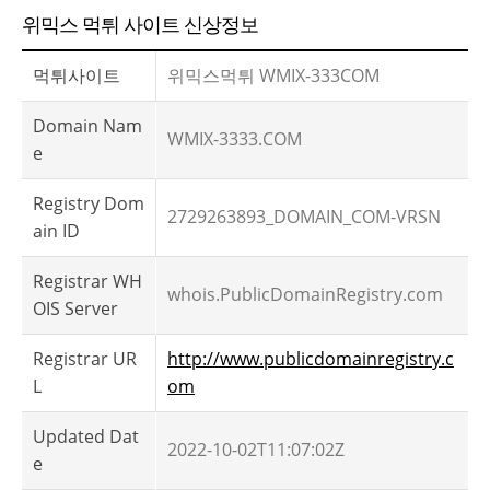
위믹스 먹튀 사이트 신상정보
먹튀사이트
위믹스먹튀 WMIX-333COM
Domain Nam
WMIX-3333.COM
e
Registry Dom
2729263893_DOMAIN_COM-VRSN
ain ID
Registrar WH
whois.PublicDomainRegistry.com
OIS Server
Registrar UR
http://www.publicdomainregistry.c
L
om
Updated Dat
2022-10-02T11:07:02Z
e