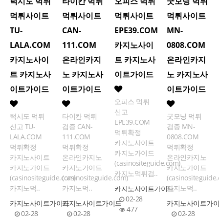
턱시도 먹튀
타이칸 먹튀
오피스 먹튀
굿모닝 먹튀
먹튀사이트
먹튀사이트
먹튀사이트
먹튀사이트
TU-
CAN-
EPE39.COM
MN-
LALA.COM
111.COM
카지노사이
0808.COM
카지노사이
온라인카지
트 카지노사
온라인카지
트 카지노사
노 카지노사
이트가이드
노 카지노사
이트가이드
이트가이드
이트가이드
오피스 먹튀
신고
턱시도 먹튀
타이칸 먹튀
굿모닝 먹튀
EPE39.COM
신고 TU-
검증 CAN-
검증 MN-
먹튀확정
LALA.COM
111.COM
0808.COM
카지노사이트
먹튀확정
먹튀확정
먹튀확정
카지노가이드
카지노사이트
온라인카지노
온라인카지노
(casinositeguide.com)
카지노가이드
카지노가이드
카지노가이드
카지노먹튀검..
(casinositeguide.com)
(casinositeguide.com)
(casinositeguide
카지노먹..
카지노먹..
카지노먹..
카지노사이트가이드
02-28
카지노사이트가이드
카지노사이트가이드
카지노사이트가
477
02-28
02-28
02-28