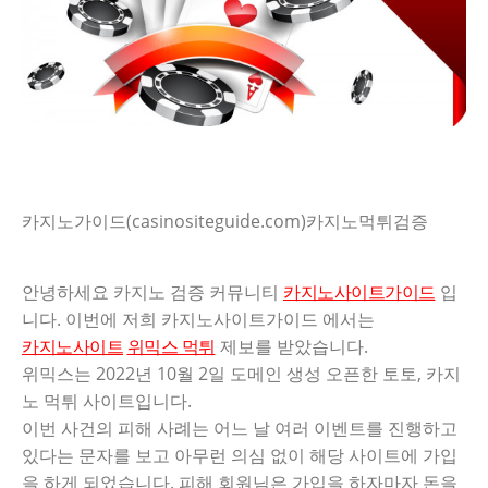
카지노가이드(casinositeguide.com)카지노먹튀검증
안녕하세요 카지노 검증 커뮤니티
카지노사이트가이드
입
니다. 이번에 저희 카지노사이트가이드 에서는
카지노사이트
위믹스 먹튀
제보를 받았습니다.
위믹스는 2022년 10월 2일 도메인 생성 오픈한 토토, 카지
노 먹튀 사이트입니다.
이번 사건의 피해 사례는 어느 날 여러 이벤트를 진행하고
있다는 문자를 보고 아무런 의심 없이 해당 사이트에 가입
을 하게 되었습니다. 피해 회원님은 가입을 하자마자 돈을