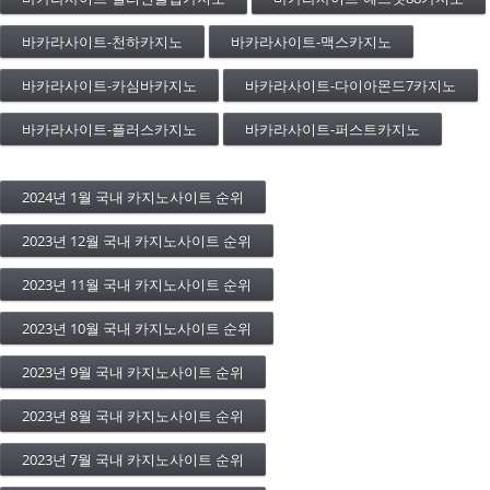
바카라사이트-천하카지노
바카라사이트-맥스카지노
바카라사이트-카심바카지노
바카라사이트-다이아몬드7카지노
바카라사이트-플러스카지노
바카라사이트-퍼스트카지노
2024년 1월 국내 카지노사이트 순위
2023년 12월 국내 카지노사이트 순위
2023년 11월 국내 카지노사이트 순위
2023년 10월 국내 카지노사이트 순위
2023년 9월 국내 카지노사이트 순위
2023년 8월 국내 카지노사이트 순위
2023년 7월 국내 카지노사이트 순위