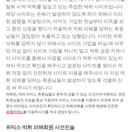
탈퇴 시켜 먹튀를 일삼고 있는 추잡한 먹튀 사이트입니다.
해당 사이트는 손해가 발생하지 않도록 하기 위해서 이러
한 범행을 저질렀으며, 아직도 가입한 첫날부터 이득을 보
고 환전 신청을 했다가 억울하게 먹튀 피해를 당하는 회원
님들이 끊임없이 속출하고 있는 상황입니다. 이러한 먹튀
피해를 당하지 않기 위해서는 사이트 가입을 하실 때 아무
런 의심 없이 사이트 가입을 하시지 말고 먹튀 검증 커뮤니
티 사이트를 통해서 이용할 사이트가 먹튀 이력이 있는지
부터 무조건 확인을 해주시고 검증된 사이트를 찾아서 먹
튀 걱정 없이 안전하게 사이트 이용을 해주셔서 더 이상 먹
튀 피해를 당하는 회원님들이 발생하지 않도록 각별히 신
경 써 주시기 바랍니다.
먹튀란, 여러 카지노 회원님들도 흔하게 당할 수 있는 사고이며 먹튀라는 것은
회원님들의 건승을 항상 기원하며 카지노 사이트를 이용하기 이전에 먼저 검
증이 되어있는 사이트인지 확인하시고 먹튀피해를 사전에 예방해 안전한
검증카지노
를 이용하시기를 적극 권장드립니다.
위믹스 먹튀 피해회원 사건진술