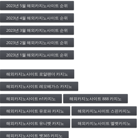
2023년 5월 해외카지노사이트 순위
2023년 4월 해외카지노사이트 순위
2023년 3월 해외카지노사이트 순위
2023년 2월 해외카지노사이트 순위
2023년 1월 해외카지노사이트 순위
해외카지노사이트 로얄팬더 카지노
해외카지노사이트 레오베가스 카지노
해외카지노사이트 n1카지노
해외카지노사이트 888 카지노
해외카지노사이트 유로파 카지노
해외카지노사이트 스핀카지노
해외카지노사이트 유니벳 카지노
해외카지노사이트 멜벳카지노
해외카지노사이트 벳365 카지노