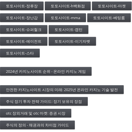
토토사이트-정류장
토토사이트-h백화점
토토사이트-마켓
토토사이트-장난감
토토사이트-mma
토토사이트-베팅룸
토토사이트-슈퍼헐크
토토사이트-캡틴
토토사이트-에이전트
토토사이트-이기자벳
토토사이트-스타
2024년 카지노사이트 순위 - 온라인 카지노 게임
안전한 카지노사이트 시장의 미래: 2025년 온라인 카지노 기술 발전
주식 장기 투자 전략 가이드: 장기 보유의 장점
otc 장외거래 및 otc 마켓: 증권 시장
주식의 정의 - 채권과의 차이점 가이드