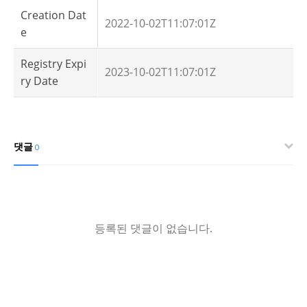
Creation Dat
2022-10-02T11:07:01Z
e
Registry Expi
2023-10-02T11:07:01Z
ry Date
댓글
0
등록된 댓글이 없습니다.