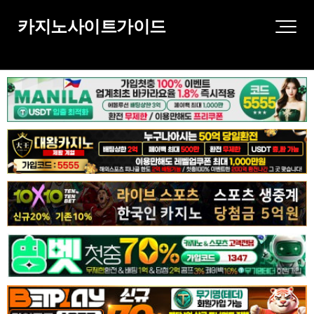
카지노사이트가이드