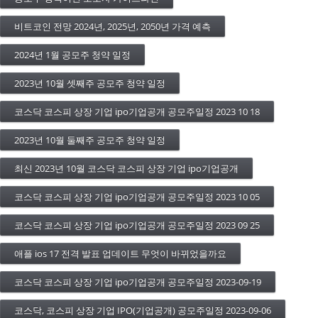
비트코인 전망 2024년, 2025년, 2050년 가격 예측
2024년 1월 공모주 청약 일정
2023년 10월 셋째주 공모주 청약 일정
코스닥 코스피 상장 기업 ipo기업공개 공모주일정 2023 10 18
2023년 10월 둘째주 공모주 청약 일정
최신 2023년 10월 코스닥 코스피 상장 기업 ipo기업공개
코스닥 코스피 상장 기업 ipo기업공개 공모주일정 2023 10 05
코스닥 코스피 상장 기업 ipo기업공개 공모주일정 2023 09 25
애플 ios 17 전격 발표 업데이트 무엇이 바뀌었을까요
코스닥 코스피 상장 기업 ipo기업공개 공모주일정 2023-09-19
코스닥, 코스피 상장 기업 IPO(기업공개) 공모주일정 2023-09-06