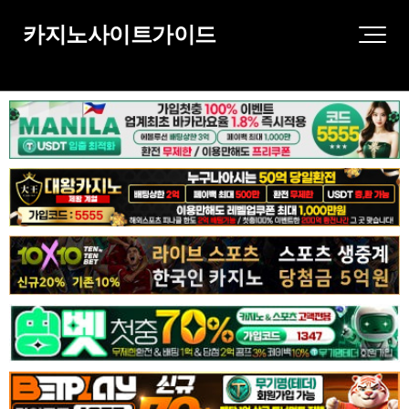
카지노사이트가이드