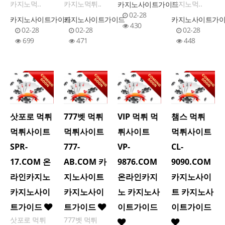
카지노먹..
카지노먹튀..
카지노먹..
카지노사이트가이드
02-28
카지노사이트가이드
카지노사이트가이드
카지노사이트가
430
02-28
02-28
02-28
699
471
448
삿포로 먹튀
777벳 먹튀
VIP 먹튀 먹
챔스 먹튀
먹튀사이트
먹튀사이트
튀사이트
먹튀사이트
SPR-
777-
VP-
CL-
17.COM 온
AB.COM 카
9876.COM
9090.COM
라인카지노
지노사이트
온라인카지
카지노사이
카지노사이
카지노사이
노 카지노사
트 카지노사
트가이드
트가이드
이트가이드
이트가이드
삿포로 먹튀
777벳 먹튀