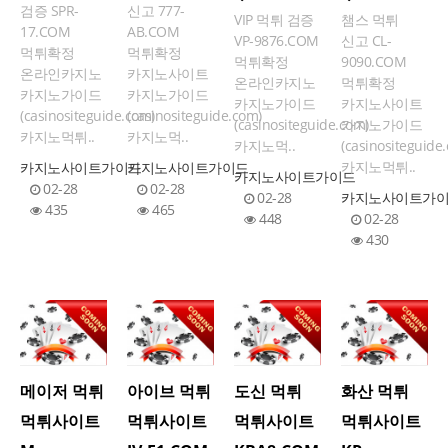
검증 SPR-
신고 777-
VIP 먹튀 검증
챔스 먹튀
17.COM
AB.COM
VP-9876.COM
신고 CL-
먹튀확정
먹튀확정
먹튀확정
9090.COM
온라인카지노
카지노사이트
온라인카지노
먹튀확정
카지노가이드
카지노가이드
카지노가이드
카지노사이트
(casinositeguide.com)
(casinositeguide.com)
(casinositeguide.com)
카지노가이드
카지노먹튀..
카지노먹..
카지노먹..
(casinositeguide
카지노먹튀..
카지노사이트가이드
카지노사이트가이드
카지노사이트가이드
02-28
02-28
02-28
카지노사이트가
435
465
448
02-28
430
메이저 먹튀
아이브 먹튀
도신 먹튀
화산 먹튀
먹튀사이트
먹튀사이트
먹튀사이트
먹튀사이트