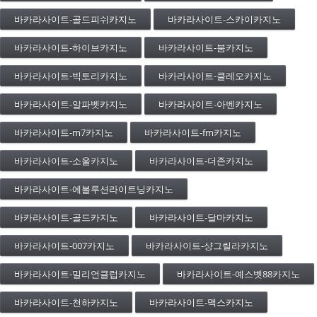
바카라사이트-골드피쉬카지노
바카라사이트-스카이카지노
바카라사이트-하이브카지노
바카라사이트-붐카지노
바카라사이트-빅토리카지노
바카라사이트-클레오카지노
바카라사이트-알파벳카지노
바카라사이트-아벤카지노
바카라사이트-m7카지노
바카라사이트-fm카지노
바카라사이트-소울카지노
바카라사이트-더존카지노
바카라사이트-에볼루션라이트닝카지노
바카라사이트-골드카지노
바카라사이트-달마카지노
바카라사이트-007카지노
바카라사이트-샹그릴라카지노
바카라사이트-밀리언클럽카지노
바카라사이트-예스벳88카지노
바카라사이트-천하카지노
바카라사이트-맥스카지노