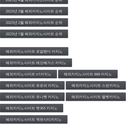
2023년 3월 해외카지노사이트 순위
2023년 2월 해외카지노사이트 순위
2023년 1월 해외카지노사이트 순위
해외카지노사이트 로얄팬더 카지노
해외카지노사이트 레오베가스 카지노
해외카지노사이트 n1카지노
해외카지노사이트 888 카지노
해외카지노사이트 유로파 카지노
해외카지노사이트 스핀카지노
해외카지노사이트 유니벳 카지노
해외카지노사이트 멜벳카지노
해외카지노사이트 벳365 카지노
해외카지노사이트 잭팟시티카지노