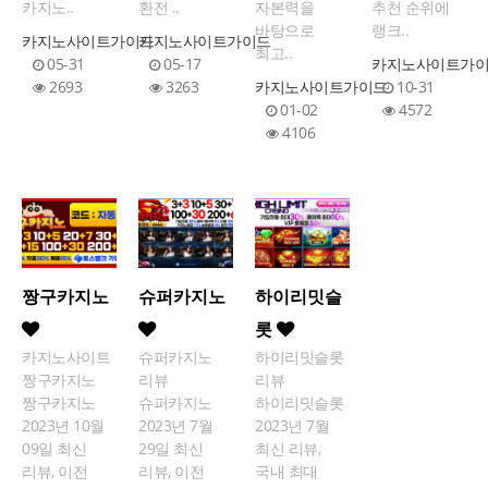
카지노..
환전 ..
자본력을
추천 순위에
바탕으로
랭크..
카지노사이트가이드
카지노사이트가이드
최고..
05-31
05-17
카지노사이트가
2693
3263
카지노사이트가이드
10-31
01-02
4572
4106
짱구카지노
슈퍼카지노
하이리밋슬
롯
카지노사이트
슈퍼카지노
하이리밋슬롯
짱구카지노
리뷰
리뷰
짱구카지노
슈퍼카지노
하이리밋슬롯
2023년 10월
2023년 7월
2023년 7월
09일 최신
29일 최신
최신 리뷰,
리뷰, 이전
리뷰, 이전
국내 최대