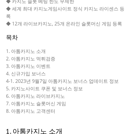
◆ 카지노 슬롯 베팅 한도 무제한
◆ 세계 최대 카지노게임사이트 정식 카지노 라이센스 등
록
◆ 12개 라이브카지노, 25개 온라인 슬롯머신 게임 등록
목차
1. 아톰카지노 소개
2. 아톰카지노 먹튀검증
3. 아톰카지노 이벤트
4. 신규가입 보너스
4-1. 2023년 9월7일 아톰카지노 보너스 업데이트 정보
5. 카지노사이트 쿠폰 및 보너스 정보
6. 아톰카지노 라이브카지노
7. 아톰카지노 슬롯머신 게임
8. 아톰카지노 고객센터
1. 아톰카지노 소개