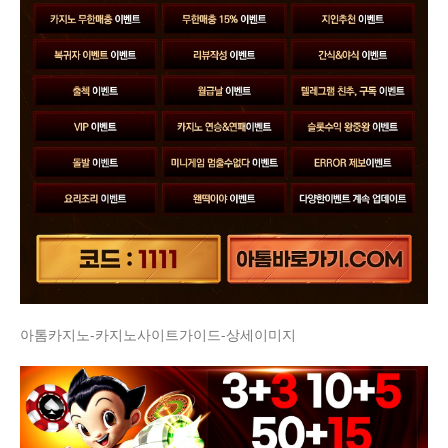
아톰카지노-카지노사이트가이드-상세이미지