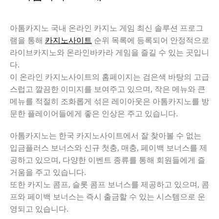
아톰카지노 국내 온라인 카지노 게임 최신 솔루션 프로그
램을 통해
카지노사이트
순위 목록에 등록되어 안정적으로
라이브카지노와 온라인바카라 게임을 즐길 수 있는 곳입니
다.
이 온라인 카지노사이트의 홈페이지는 검은색 바탕의 고급
스럽고 깔끔한 이미지를 보여주고 있으며, 작은 메뉴와 큰
메뉴를 적절히 조화롭게 섞은 레이아웃은 아톰카지노를 방
문한 플레이어들에게 좋은 인상은 주고 있습니다.
아톰카지노는 한국 카지노사이트에서 잘 찾아볼 수 없는
입금플러스 보너스와 신규 첫충, 매충, 페이백 보너스를 제
공하고 있으며, 다양한 이벤트 종류를 통해 회원들에게 즐
거움을 주고 있습니다.
또한 카지노 콤프, 슬롯 콤프 보너스를 제공하고 있으며, 콤
프와 페이백 보너스는 즉시 출금할 수 있는 시스템으로 운
영되고 있습니다.