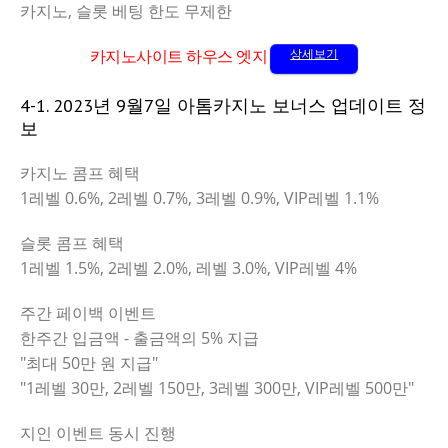
카지노, 슬롯 베팅 한도 무제한
카지노사이트 하우스 엣지
상세보기
4-1. 2023년 9월7일 아톰카지노 보너스 업데이트 정
보
카지노 콤프 혜택
1레벨 0.6%, 2레벨 0.7%, 3레벨 0.9%, VIP레벨 1.1%
슬롯 콤프 혜택
1레벨 1.5%, 2레벨 2.0%, 레벨 3.0%, VIP레벨 4%
주간 페이백 이벤트
한주간 입금액 - 출금액의 5% 지급
"최대 50만 원 지급"
"1레벨 30만, 2레벨 150만, 3레벨 300만, VIP레벨 500만"
지인 이벤트 동시 진행