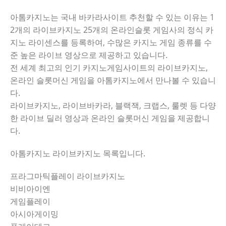
아톰카지노는 국내 바카라사이트 추천할 수 있는 이유는 1
2개의 라이브카지노 25개의 온라인슬롯 게임사의 정식 카
지노 라이센스를 등록하여, 수많은 카지노 게임 종류를 수
준 높은 라이브 영상으로 제공하고 있습니다.
전 세계 최고의 인기 카지노게임사이트의 라이브카지노,
온라인 슬롯머신 게임을 아톰카지노에서 만나볼 수 있습니
다.
라이브카지노, 라이브바카라, 블랙잭, 크랩스, 룰렛 등 다양
한 라이브 딜러 영상과 온라인 슬롯머신 게임을 제공합니
다.
아톰카지노 라이브카지노 목록입니다.
프라그마틱플레이 라이브카지노
비비아이엔
게임플레이
아시아게이밍