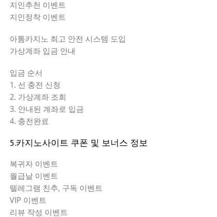
지인추천 이벤트
지인정착 이벤트
아톰카지노 최고 안전 시스템 도입
가상계좌 입금 안내
입금 순서
1. 선 충전 신청
2. 가상계좌 조회
3. 안내된 계좌로 입금
4. 충전완료
5.카지노사이트 쿠폰 및 보너스 정보
복귀자 이벤트
월급날 이벤트
텔레그램 친추, 구독 이벤트
VIP 이벤트
리뷰 작성 이벤트