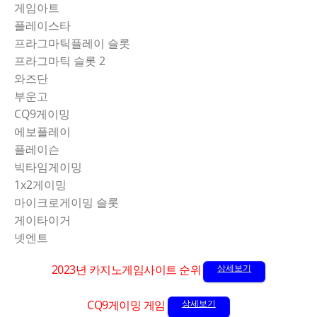
게임아트
플레이스타
프라그마틱플레이 슬롯
프라그마틱 슬롯 2
와즈단
부운고
CQ9게이밍
에보플레이
플레이슨
빅타임게이밍
1x2게이밍
마이크로게이밍 슬롯
게이타이거
넷엔트
2023년 카지노게임사이트 순위
상세보기
CQ9게이밍 게임
상세보기