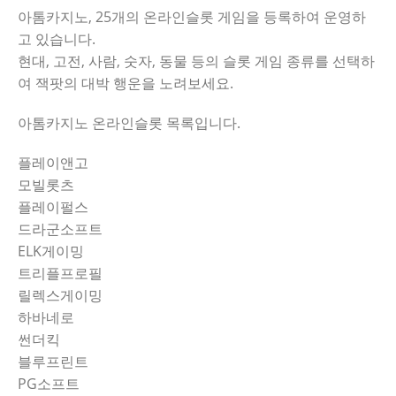
아톰카지노, 25개의 온라인슬롯 게임을 등록하여 운영하
고 있습니다.
현대, 고전, 사람, 숫자, 동물 등의 슬롯 게임 종류를 선택하
여 잭팟의 대박 행운을 노려보세요.
아톰카지노 온라인슬롯 목록입니다.
플레이앤고
모빌롯츠
플레이펄스
드라군소프트
ELK게이밍
트리플프로필
릴렉스게이밍
하바네로
썬더킥
블루프린트
PG소프트