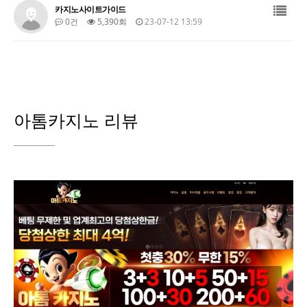
카지노사이트가이드
0건
5,390회
23-07-12 13:59
아톰카지노 리뷰