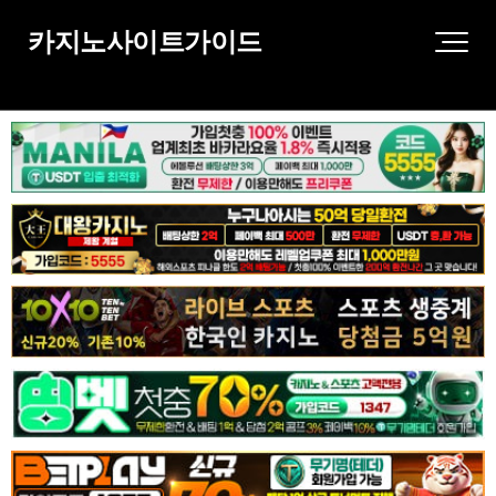
카지노사이트가이드