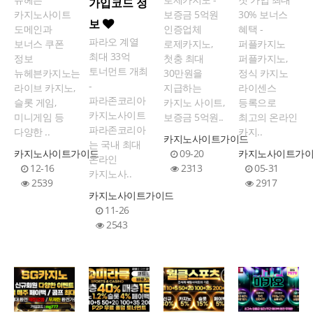
가입코드 정
카지노사이트
보증금 5억원
30% 보너스
보
도메인과
인증업체
혜택 -
파라오 계열
보너스 쿠폰
로제카지노,
퍼플카지노
최대 33억
정보
첫충 최대
퍼플카지노,
토너먼트 개최
뉴헤븐카지노는
30만원을
정식 카지노
-
라이브 카지노,
지급하는
라이센스
파라존코리아
슬롯 게임,
카지노 사이트,
등록으로
카지노사이트
미니게임 등
보증금 5억원..
최고의 온라인
파라존코리아
다양한 ..
카지..
카지노사이트가이드
는 국내 최대
카지노사이트가이드
09-20
카지노사이트가
온라인
12-16
2313
05-31
카지노사..
2539
2917
카지노사이트가이드
11-26
2543