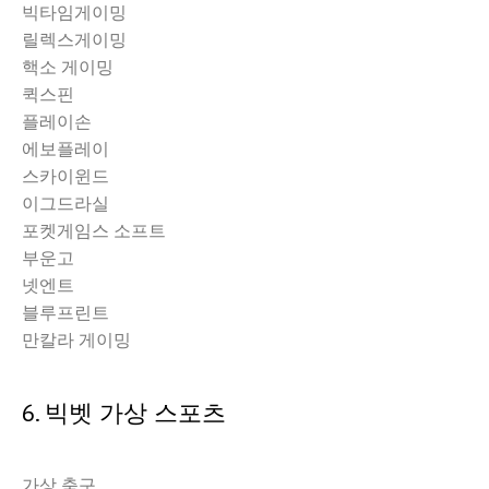
빅타임게이밍
릴렉스게이밍
핵소 게이밍
퀵스핀
플레이손
에보플레이
스카이윈드
이그드라실
포켓게임스 소프트
부운고
넷엔트
블루프린트
만칼라 게이밍
6. 빅벳 가상 스포츠
가상 축구