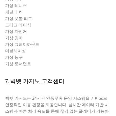
가상 테니스
페널티 킥
가상 풋볼 리그
드래그 레이싱
가상 자전거
가상 경마
가상 그레이하운드
마블레이싱
가상 농구
가상 토너먼트
7. 빅벳 카지노 고객센터
빅벳 카지노는 24시간 연중무휴 운영 시스템을 기반으로
안정적인 이용 환경을 제공합니다. 실시간 데이터 기반 시
스템과 빠른 처리 속도를 통해 끊김 없는 플레이가 가능하