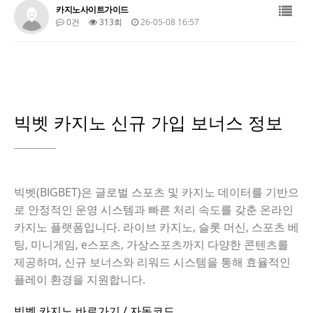
카지노사이트가이드
0건
313회
26-05-08 16:57
빅벳 카지노 신규 가입 보너스 정보
빅벳(BIGBET)은 글로벌 스포츠 및 카지노 데이터를 기반으
로 안정적인 운영 시스템과 빠른 처리 속도를 갖춘 온라인
카지노 플랫폼입니다. 라이브 카지노, 슬롯 머신, 스포츠 베
팅, 미니게임, e스포츠, 가상스포츠까지 다양한 콘텐츠를
제공하며, 신규 보너스와 리워드 시스템을 통해 효율적인
플레이 환경을 지원합니다.
빅벳 카지노 바로가기 / 자동코드