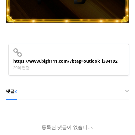
https://www.bigb111.com/?btag=outlook_l384192
20회 연결
댓글
0
등록된 댓글이 없습니다.