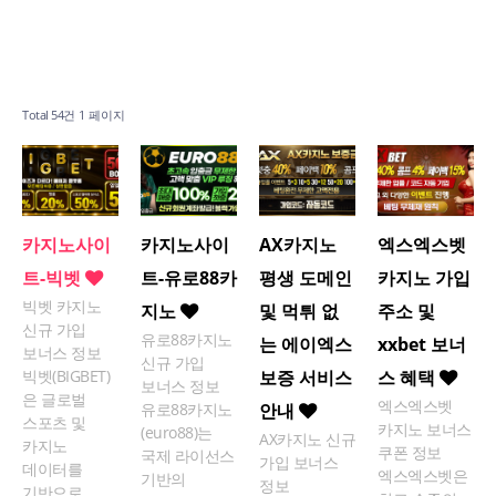
Total 54건
1 페이지
카지노사이
카지노사이
AX카지노
엑스엑스벳
트-빅벳
트-유로88카
평생 도메인
카지노 가입
빅벳 카지노
지노
및 먹튀 없
주소 및
신규 가입
유로88카지노
는 에이엑스
xxbet 보너
보너스 정보
신규 가입
빅벳(BIGBET)
보증 서비스
스 혜택
보너스 정보
은 글로벌
엑스엑스벳
유로88카지노
안내
스포츠 및
카지노 보너스
(euro88)는
AX카지노 신규
카지노
쿠폰 정보
국제 라이선스
가입 보너스
데이터를
엑스엑스벳은
기반의
정보
기반으로