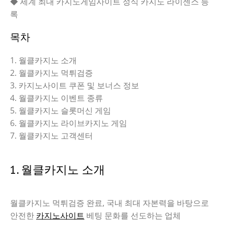
◆ 세계 최대 카지노게임사이트 정식 카지노 라이센스 등
록
목차
1. 월클카지노 소개
2. 월클카지노 먹튀검증
3. 카지노사이트 쿠폰 및 보너스 정보
4. 월클카지노 이벤트 종류
5. 월클카지노 슬롯머신 게임
6. 월클카지노 라이브카지노 게임
7. 월클카지노 고객센터
1. 월클카지노 소개
월클카지노 먹튀검증 완료, 국내 최대 자본력을 바탕으로
안전한
카지노사이트
베팅 문화를 선도하는 업체