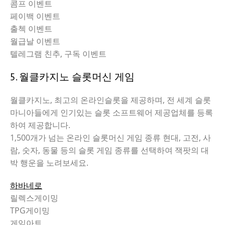
콤프 이벤트
페이백 이벤트
출첵 이벤트
월급날 이벤트
텔레그램 친추, 구독 이벤트
5. 월클카지노 슬롯머신 게임
월클카지노, 최고의 온라인슬롯을 제공하며, 전 세계 슬롯
마니아들에게 인기있는 슬롯 소프트웨어 제공업체를 등록
하여 제공합니다.
1,500개가 넘는 온라인 슬롯머신 게임 종류 현대, 고전, 사
람, 숫자, 동물 등의 슬롯 게임 종류를 선택하여 잭팟의 대
박 행운을 노려보세요.
하바네로
릴렉스게이밍
TPG게이밍
게임아트