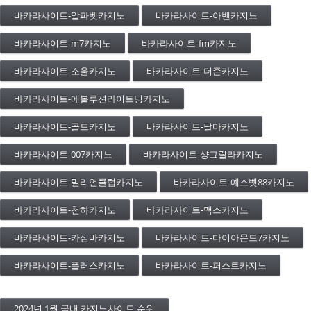
바카라사이트-알파벳카지노
바카라사이트-아벤카지노
바카라사이트-m7카지노
바카라사이트-fm카지노
바카라사이트-소울카지노
바카라사이트-더존카지노
바카라사이트-에볼루션라이트닝카지노
바카라사이트-골드카지노
바카라사이트-달마카지노
바카라사이트-007카지노
바카라사이트-샹그릴라카지노
바카라사이트-밀리언클럽카지노
바카라사이트-예스벳88카지노
바카라사이트-천하카지노
바카라사이트-맥스카지노
바카라사이트-카심바카지노
바카라사이트-다이아몬드7카지노
바카라사이트-플러스카지노
바카라사이트-퍼스트카지노
2024년 1월 국내 카지노사이트 순위