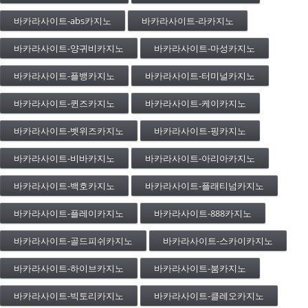
바카라사이트-abs카지노
바카라사이트-라카지노
바카라사이트-양귀비카지노
바카라사이트-마성카지노
바카라사이트-플뱅카지노
바카라사이트-터미널카지노
바카라사이트-퀸즈카지노
바카라사이트-케이카지노
바카라사이트-벳위즈카지노
바카라사이트-핑카지노
바카라사이트-비바카지노
바카라사이트-아리아카지노
바카라사이트-백호카지노
바카라사이트-플래티넘카지노
바카라사이트-플레이카지노
바카라사이트-888카지노
바카라사이트-골드피쉬카지노
바카라사이트-스카이카지노
바카라사이트-하이브카지노
바카라사이트-붐카지노
바카라사이트-빅토리카지노
바카라사이트-클레오카지노