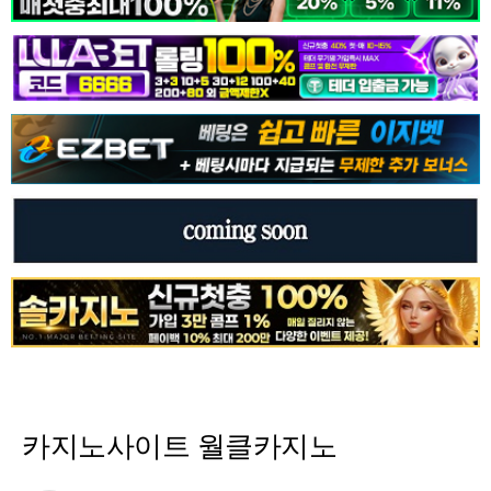
카지노사이트 월클카지노