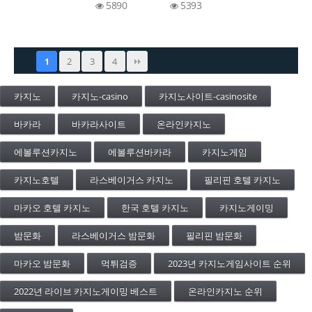
5890
5393
2
3
4
1
카지노
카지노-casino
카지노사이트-casinosite
바카라
바카라사이트
온라인카지노
에볼루션카지노
에볼루션바카라
카지노게임
카지노호텔
라스베이거스 카지노
필리핀 호텔 카지노
마카오 호텔 카지노
한국 호텔 카지노
카지노게이밍
밤문화
라스베이거스 밤문화
필리핀 밤문화
마카오 밤문화
먹튀검증
2023년 카지노게임사이트 순위
2022년 라이브 카지노게이밍 베스트
온라인카지노 순위