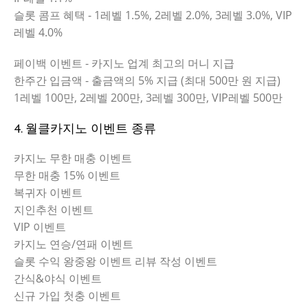
슬롯 콤프 혜택 - 1레벨 1.5%, 2레벨 2.0%, 3레벨 3.0%, VIP
레벨 4.0%
페이백 이벤트 - 카지노 업계 최고의 머니 지급
한주간 입금액 - 출금액의 5% 지급 (최대 500만 원 지급)
1레벨 100만, 2레벨 200만, 3레벨 300만, VIP레벨 500만
4. 월클카지노 이벤트 종류
카지노 무한 매충 이벤트
무한 매충 15% 이벤트
복귀자 이벤트
지인추천 이벤트
VIP 이벤트
카지노 연승/연패 이벤트
슬롯 수익 왕중왕 이벤트 리뷰 작성 이벤트
간식&야식 이벤트
신규 가입 첫충 이벤트