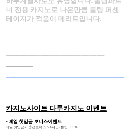
하부계열사로도 유명합니다. 롤링파트
너 전용 카지노로 나온만큼 롤링 퍼센
테이지가 적음이 메리트입니다.
안전한 온라인카지노 다루카지노
바로가기
카지노사이트 다루카지노 이벤트
- 매일 첫입금 보너스이벤트
매일 첫입금시 충전보너스 5%지급 (롤링 300%)