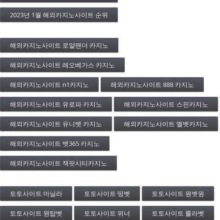
2023년 1월 해외카지노사이트 순위
해외카지노사이트 로얄팬더 카지노
해외카지노사이트 레오베가스 카지노
해외카지노사이트 n1카지노
해외카지노사이트 888 카지노
해외카지노사이트 유로파 카지노
해외카지노사이트 스핀카지노
해외카지노사이트 유니벳 카지노
해외카지노사이트 멜벳카지노
해외카지노사이트 벳365 카지노
해외카지노사이트 잭팟시티카지노
토토사이트 마닐라
토토사이트 띵벳
토토사이트 원벳원
토토사이트 원탑벳
토토사이트 위너
토토사이트 룰라벳