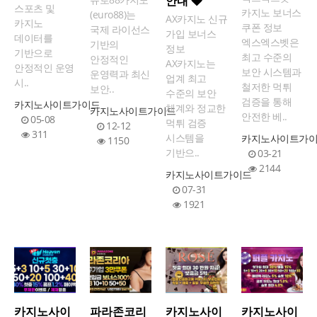
안내
스포츠 및
카지노 보너스
(euro88)는
AX카지노 신규
카지노
쿠폰 정보
국제 라이선스
가입 보너스
데이터를
엑스엑스벳은
기반의
정보
기반으로
최고 수준의
안정적인
AX카지노는
안정적인 운영
보안 시스템과
운영력과 최신
업계 최고
시..
철저한 먹튀
보안..
수준의 보안
검증을 통해
카지노사이트가이드
체계와 정교한
카지노사이트가이드
안전한 베..
05-08
먹튀 검증
12-12
311
시스템을
카지노사이트가
1150
기반으..
03-21
2144
카지노사이트가이드
07-31
1921
카지노사이
파라존코리
카지노사이
카지노사이