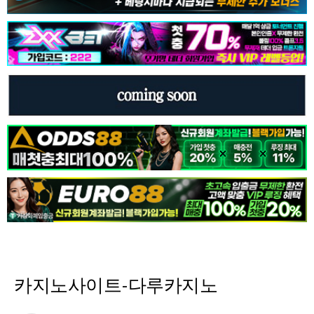
카지노사이트-다루카지노