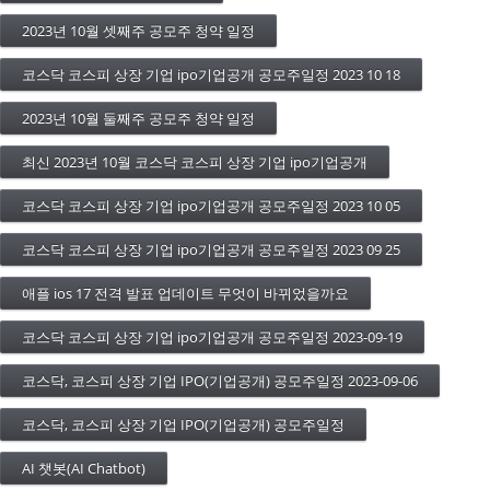
2023년 10월 셋째주 공모주 청약 일정
코스닥 코스피 상장 기업 ipo기업공개 공모주일정 2023 10 18
2023년 10월 둘째주 공모주 청약 일정
최신 2023년 10월 코스닥 코스피 상장 기업 ipo기업공개
코스닥 코스피 상장 기업 ipo기업공개 공모주일정 2023 10 05
코스닥 코스피 상장 기업 ipo기업공개 공모주일정 2023 09 25
애플 ios 17 전격 발표 업데이트 무엇이 바뀌었을까요
코스닥 코스피 상장 기업 ipo기업공개 공모주일정 2023-09-19
코스닥, 코스피 상장 기업 IPO(기업공개) 공모주일정 2023-09-06
코스닥, 코스피 상장 기업 IPO(기업공개) 공모주일정
AI 챗봇(AI Chatbot)