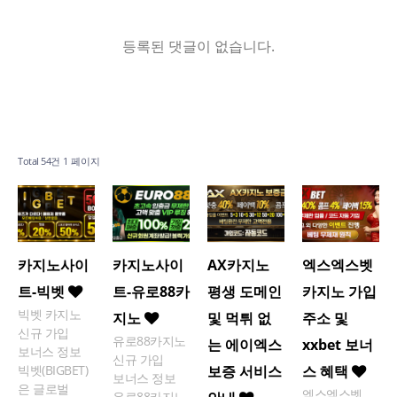
등록된 댓글이 없습니다.
Total 54건
1 페이지
카지노사이
카지노사이
AX카지노
엑스엑스벳
트-빅벳
트-유로88카
평생 도메인
카지노 가입
빅벳 카지노
지노
및 먹튀 없
주소 및
신규 가입
유로88카지노
는 에이엑스
xxbet 보너
보너스 정보
신규 가입
빅벳(BIGBET)
보증 서비스
스 혜택
보너스 정보
은 글로벌
엑스엑스벳
유로88카지노