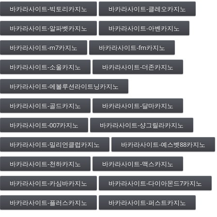
바카라사이트-빅토리카지노
바카라사이트-클레오카지노
바카라사이트-알파벳카지노
바카라사이트-아벤카지노
바카라사이트-m7카지노
바카라사이트-fm카지노
바카라사이트-소울카지노
바카라사이트-더존카지노
바카라사이트-에볼루션라이트닝카지노
바카라사이트-골드카지노
바카라사이트-달마카지노
바카라사이트-007카지노
바카라사이트-샹그릴라카지노
바카라사이트-밀리언클럽카지노
바카라사이트-예스벳88카지노
바카라사이트-천하카지노
바카라사이트-맥스카지노
바카라사이트-카심바카지노
바카라사이트-다이아몬드7카지노
바카라사이트-플러스카지노
바카라사이트-퍼스트카지노