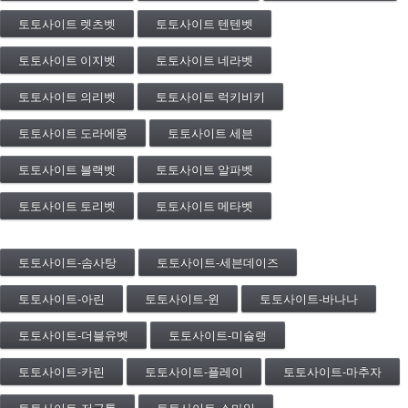
토토사이트 렛츠벳
토토사이트 텐텐벳
토토사이트 이지벳
토토사이트 네라벳
토토사이트 의리벳
토토사이트 럭키비키
토토사이트 도라에몽
토토사이트 세븐
토토사이트 블랙벳
토토사이트 알파벳
토토사이트 토리벳
토토사이트 메타벳
토토사이트-솜사탕
토토사이트-세븐데이즈
토토사이트-아린
토토사이트-윈
토토사이트-바나나
토토사이트-더블유벳
토토사이트-미슐랭
토토사이트-카린
토토사이트-플레이
토토사이트-마추자
토토사이트-저금통
토토사이트-스마일