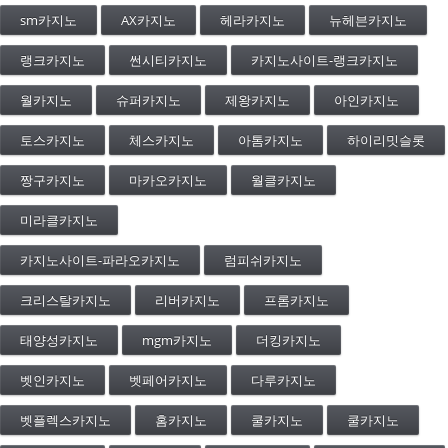
sm카지노
AX카지노
헤라카지노
뉴헤븐카지노
랭크카지노
썬시티카지노
카지노사이트-랭크카지노
월카지노
슈퍼카지노
제왕카지노
아인카지노
토스카지노
체스카지노
아톰카지노
하이리밋슬롯
짱구카지노
마카오카지노
월클카지노
미라클카지노
카지노사이트-파라오카지노
럼피쉬카지노
크리스탈카지노
리버카지노
프롬카지노
태양성카지노
mgm카지노
더킹카지노
벳인카지노
벳페어카지노
다루카지노
벳플렉스카지노
홈카지노
쿨카지노
쿨카지노