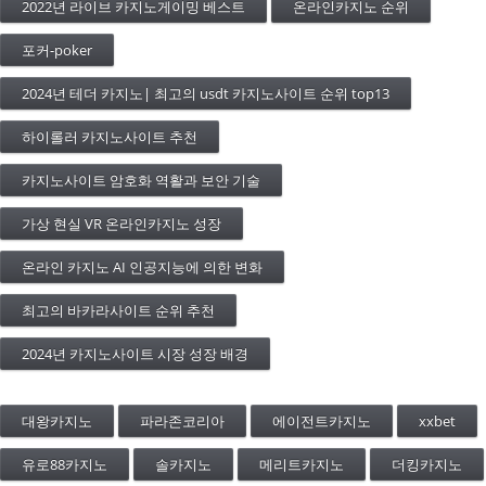
2022년 라이브 카지노게이밍 베스트
온라인카지노 순위
포커-poker
2024년 테더 카지노| 최고의 usdt 카지노사이트 순위 top13
하이롤러 카지노사이트 추천
카지노사이트 암호화 역활과 보안 기술
가상 현실 VR 온라인카지노 성장
온라인 카지노 AI 인공지능에 의한 변화
최고의 바카라사이트 순위 추천
2024년 카지노사이트 시장 성장 배경
대왕카지노
파라존코리아
에이전트카지노
xxbet
유로88카지노
솔카지노
메리트카지노
더킹카지노