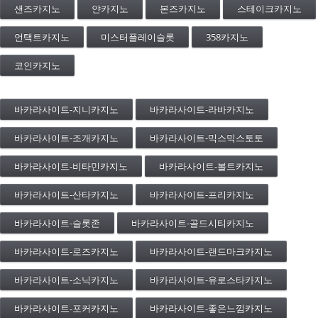
샌즈카지노
얀카지노
본즈카지노
스테이크카지노
언택트카지노
미스터플레이슬롯
358카지노
코인카지노
바카라사이트-지니카지노
바카라사이트-라바카지노
바카라사이트-조개카지노
바카라사이트-믹스믹스토토
바카라사이트-비타민카지노
바카라사이트-볼트카지노
바카라사이트-산타카지노
바카라사이트-프리카지노
바카라사이트-슬롯존
바카라사이트-골드시티카지노
바카라사이트-로즈카지노
바카라사이트-랜드마크카지노
바카라사이트-소닉카지노
바카라사이트-유로스타카지노
바카라사이트-포커카지노
바카라사이트-좋은느낌카지노