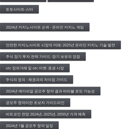
토토사이트-스타
2024년 카지노사이트 순위 - 온라인 카지노 게임
안전한 카지노사이트 시장의 미래: 2025년 온라인 카지노 기술 발전
주식 장기 투자 전략 가이드: 장기 보유의 장점
otc 장외거래 및 otc 마켓: 증권 시장
주식의 정의 - 채권과의 차이점 가이드
2024년 에이피알 공모주 청약 결과 따따블 로또 가능성
공모주 청약이란 초보자 가이드라인
비트코인 전망 2024년, 2025년, 2050년 가격 예측
2024년 1월 공모주 청약 일정