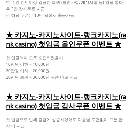
한 주간 한번이상 입금한 회원 (불만사항, 개선사항 등) 일괄 통화
후 2만 감사쿠폰 지급
※ 해당 쿠폰은 10만 달성시 출금가능
★ 카지노-카지노사이트-랭크카지노(ra
nk casino) 첫입금 올인쿠폰 이벤트 ★
첫 입금액이 모두 소진되었을시
10만원 이하 – 10,000원
20만원 이하 – 20,000원
20만원 초과 – 30,000원 쿠폰 바로 지급
★ 카지노-카지노사이트-랭크카지노(ra
nk casino) 첫입금 감사쿠폰 이벤트 ★
첫 입금으로 인해 출금에 성공하셨어도 다음날 조건없이 쿠폰 한
장 더 지급