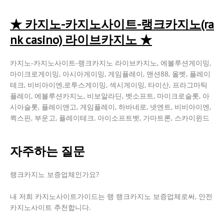
★ 카지노-카지노사이트-랭크카지노(ra
nk casino) 라이브카지노 ★
카지노-카지노사이트-랭크카지노 라이브카지노, 에볼루션게이밍,
마이크로게이밍, 아시아게이밍, 게임플레이, 맨션88, 올벳, 플레이
테크, 비비아이엔,로투스게이밍, 섹시게이밍, 타이산, 프라그마틱
플레이, 에볼루션카지노, 비보알라딘, 벳소프트, 마이크로슬롯, 아
시아슬롯, 플레이앤고, 게임플레이, 하바네로, 넷엔트, 비비아이엔,
퀵스핀, 부운고, 플레이테크, 아이소프트벳, 가마트론, 스카이윈드
자주하는 질문
랭크카지노 보증업체인가요?
내 저희 카지노사이트가이드는 랭 랭크카지노 보증업체로써, 안전
카지노사이트 추천합니다.