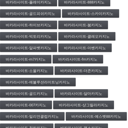
바카라사이트-플레이카지노
바카라사이트-888카지노
바카라사이트-골드피쉬카지노
바카라사이트-스카이카지노
바카라사이트-하이브카지노
바카라사이트-붐카지노
바카라사이트-빅토리카지노
바카라사이트-클레오카지노
바카라사이트-알파벳카지노
바카라사이트-아벤카지노
바카라사이트-m7카지노
바카라사이트-fm카지노
바카라사이트-소울카지노
바카라사이트-더존카지노
바카라사이트-에볼루션라이트닝카지노
바카라사이트-골드카지노
바카라사이트-달마카지노
바카라사이트-007카지노
바카라사이트-샹그릴라카지노
바카라사이트-밀리언클럽카지노
바카라사이트-예스벳88카지노
바카라사이트-천하카지노
바카라사이트-맥스카지노