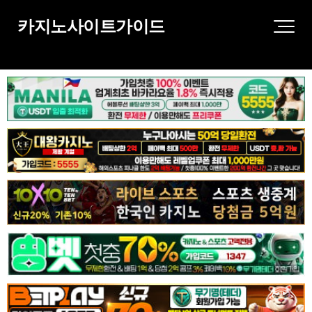
카지노사이트가이드