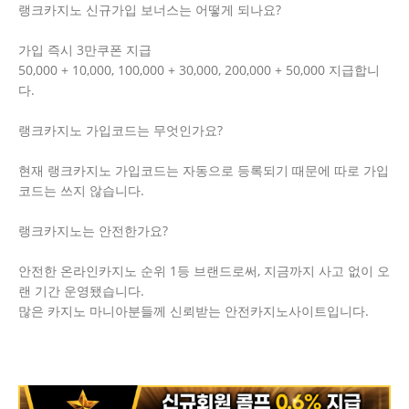
랭크카지노 신규가입 보너스는 어떻게 되나요?
가입 즉시 3만쿠폰 지급
50,000 + 10,000, 100,000 + 30,000, 200,000 + 50,000 지급합니
다.
랭크카지노 가입코드는 무엇인가요?
현재 랭크카지노 가입코드는 자동으로 등록되기 때문에 따로 가입
코드는 쓰지 않습니다.
랭크카지노는 안전한가요?
안전한 온라인카지노 순위 1등 브랜드로써, 지금까지 사고 없이 오
랜 기간 운영됐습니다.
많은 카지노 마니아분들께 신뢰받는 안전카지노사이트입니다.