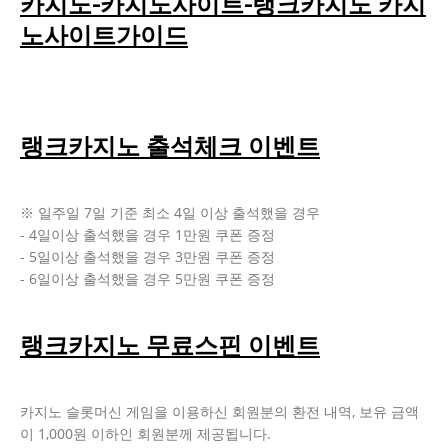
카지노-카지노사이트-랭크카지노 카지
노사이트가이드
랭크카지노 출석체크 이벤트
※ 일주일 7일 기준 최소 4일 이상 출석했을 경우
- 4일이상 출석했을 경우 1만원 쿠폰 증정
- 5일이상 출석했을 경우 3만원 쿠폰 증정
- 6일이상 출석했을 경우 5만원 쿠폰 증정
랭크카지노 무료스핀 이벤트
카지노 슬롯머신 게임을 이용하신 회원분의 환전 내역, 보유 금액
이 1,000원 이하인 회원분께 제공됩니다.