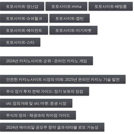
토토사이트-장난감
토토사이트-mma
토토사이트-베팅룸
토토사이트-슈퍼헐크
토토사이트-캡틴
토토사이트-에이전트
토토사이트-이기자벳
토토사이트-스타
2024년 카지노사이트 순위 - 온라인 카지노 게임
안전한 카지노사이트 시장의 미래: 2025년 온라인 카지노 기술 발전
주식 장기 투자 전략 가이드: 장기 보유의 장점
otc 장외거래 및 otc 마켓: 증권 시장
주식의 정의 - 채권과의 차이점 가이드
2024년 에이피알 공모주 청약 결과 따따블 로또 가능성