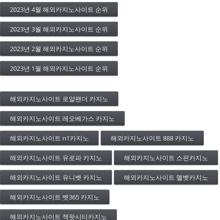
2023년 4월 해외카지노사이트 순위
2023년 3월 해외카지노사이트 순위
2023년 2월 해외카지노사이트 순위
2023년 1월 해외카지노사이트 순위
해외카지노사이트 로얄팬더 카지노
해외카지노사이트 레오베가스 카지노
해외카지노사이트 n1카지노
해외카지노사이트 888 카지노
해외카지노사이트 유로파 카지노
해외카지노사이트 스핀카지노
해외카지노사이트 유니벳 카지노
해외카지노사이트 멜벳카지노
해외카지노사이트 벳365 카지노
해외카지노사이트 잭팟시티카지노