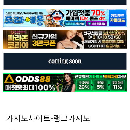
카지노사이트-랭크카지노