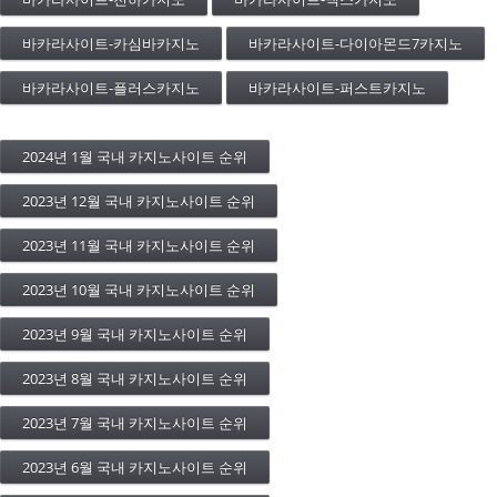
바카라사이트-카심바카지노
바카라사이트-다이아몬드7카지노
바카라사이트-플러스카지노
바카라사이트-퍼스트카지노
2024년 1월 국내 카지노사이트 순위
2023년 12월 국내 카지노사이트 순위
2023년 11월 국내 카지노사이트 순위
2023년 10월 국내 카지노사이트 순위
2023년 9월 국내 카지노사이트 순위
2023년 8월 국내 카지노사이트 순위
2023년 7월 국내 카지노사이트 순위
2023년 6월 국내 카지노사이트 순위