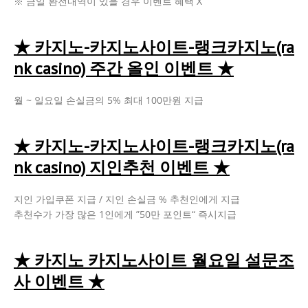
※ 금일 환전내역이 있을 경우 이벤트 혜택 X
★ 카지노-카지노사이트-랭크카지노(ra
nk casino) 주간 올인 이벤트 ★
월 ~ 일요일 손실금의 5% 최대 100만원 지급
★ 카지노-카지노사이트-랭크카지노(ra
nk casino) 지인추천 이벤트 ★
지인 가입쿠폰 지급 / 지인 손실금 % 추천인에게 지급
추천수가 가장 많은 1인에게 ”50만 포인트“ 즉시지급
★ 카지노 카지노사이트 월요일 설문조
사 이벤트 ★