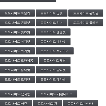
토토사이트 마닐라
토토사이트 띵벳
토토사이트 원벳원
토토사이트 원탑벳
토토사이트 위너
토토사이트 룰라벳
토토사이트 렛츠벳
토토사이트 텐텐벳
토토사이트 이지벳
토토사이트 네라벳
토토사이트 의리벳
토토사이트 럭키비키
토토사이트 도라에몽
토토사이트 세븐
토토사이트 블랙벳
토토사이트 알파벳
토토사이트 토리벳
토토사이트 메타벳
토토사이트-솜사탕
토토사이트-세븐데이즈
토토사이트-아린
토토사이트-윈
토토사이트-바나나