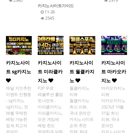
2540
2919
카지노사이트가이드
11-26
2545
카지노사이
카지노사이
카지노사이
카지노사이
트 sg카지노
트 미라클카
트 월클카지
트 마카오카
지노
노
지노
매달 지인추천
P2P 무료
월클카지노
마카오카지노
이벤트 진행중
레볼루션 홀덤
리뷰
리뷰
- sg카지노
토너먼트 -
월클카지노
마카오카지노
sg카지노, 전
미라클카지노
최신 리뷰,
2023년 10월
레벨 무제한
미라클카지노,
국내 온라인
31일 최신
베팅 가능한
모든 게임에
카지노사이트
리뷰, 국내
업계 최고의
베팅 한도
순위 추천
온라인
온라인
무제한과 당첨
업체, 최대
카지노사이트