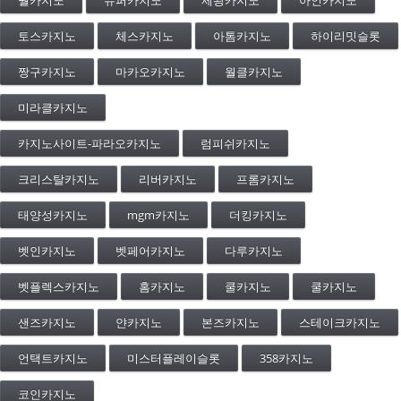
월카지노
슈퍼카지노
제왕카지노
아인카지노
토스카지노
체스카지노
아톰카지노
하이리밋슬롯
짱구카지노
마카오카지노
월클카지노
미라클카지노
카지노사이트-파라오카지노
럼피쉬카지노
크리스탈카지노
리버카지노
프롬카지노
태양성카지노
mgm카지노
더킹카지노
벳인카지노
벳페어카지노
다루카지노
벳플렉스카지노
홈카지노
쿨카지노
쿨카지노
샌즈카지노
얀카지노
본즈카지노
스테이크카지노
언택트카지노
미스터플레이슬롯
358카지노
코인카지노