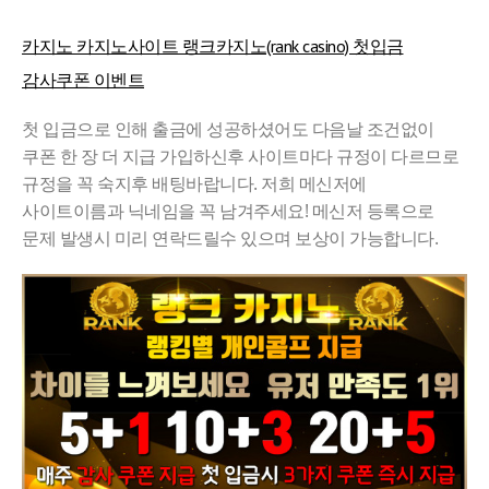
카지노 카지노사이트 랭크카지노(rank casino) 첫입금
감사쿠폰 이벤트
첫 입금으로 인해 출금에 성공하셨어도 다음날 조건없이
쿠폰 한 장 더 지급 가입하신후 사이트마다 규정이 다르므로
규정을 꼭 숙지후 배팅바랍니다. 저희 메신저에
사이트이름과 닉네임을 꼭 남겨주세요! 메신저 등록으로
문제 발생시 미리 연락드릴수 있으며 보상이 가능합니다.