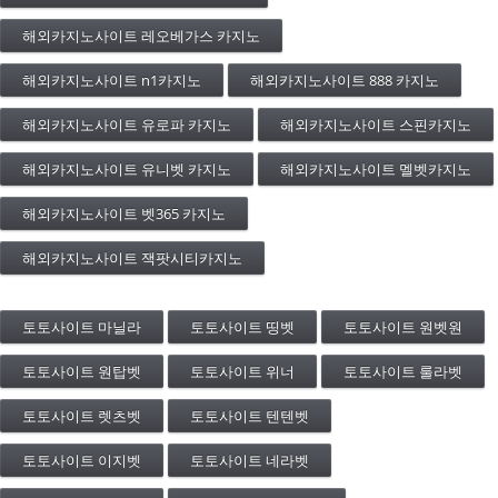
해외카지노사이트 레오베가스 카지노
해외카지노사이트 n1카지노
해외카지노사이트 888 카지노
해외카지노사이트 유로파 카지노
해외카지노사이트 스핀카지노
해외카지노사이트 유니벳 카지노
해외카지노사이트 멜벳카지노
해외카지노사이트 벳365 카지노
해외카지노사이트 잭팟시티카지노
토토사이트 마닐라
토토사이트 띵벳
토토사이트 원벳원
토토사이트 원탑벳
토토사이트 위너
토토사이트 룰라벳
토토사이트 렛츠벳
토토사이트 텐텐벳
토토사이트 이지벳
토토사이트 네라벳