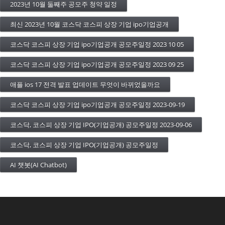
2023년 10월 둘째주 공모주 청약 일정
최신 2023년 10월 코스닥 코스피 상장 기업 ipo기업공개
코스닥 코스피 상장 기업 ipo기업공개 공모주일정 2023 10 05
코스닥 코스피 상장 기업 ipo기업공개 공모주일정 2023 09 25
애플 ios 17 전격 발표 업데이트 무엇이 바뀌었을까요
코스닥 코스피 상장 기업 ipo기업공개 공모주일정 2023-09-19
코스닥, 코스피 상장 기업 IPO(기업공개) 공모주일정 2023-09-06
코스닥, 코스피 상장 기업 IPO(기업공개) 공모주일정
AI 챗봇(AI Chatbot)