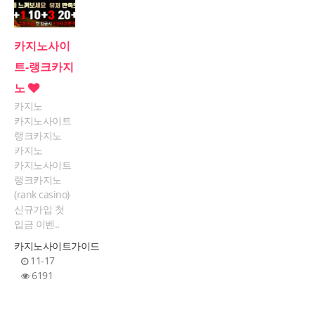
카지노사이
트-랭크카지
노
카지노
카지노사이트
랭크카지노
카지노
카지노사이트
랭크카지노
(rank casino)
신규가입 첫
입금 이벤..
카지노사이트가이드
11-17
6191