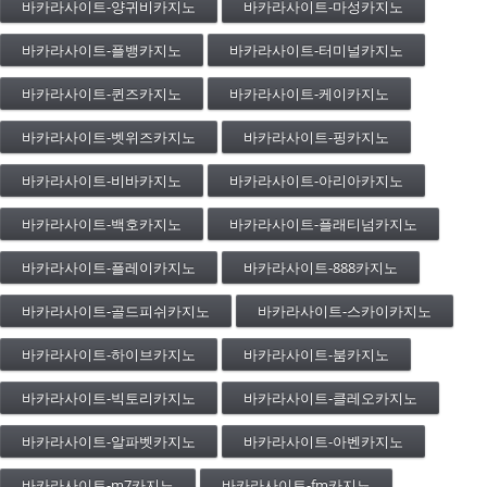
바카라사이트-양귀비카지노
바카라사이트-마성카지노
바카라사이트-플뱅카지노
바카라사이트-터미널카지노
바카라사이트-퀸즈카지노
바카라사이트-케이카지노
바카라사이트-벳위즈카지노
바카라사이트-핑카지노
바카라사이트-비바카지노
바카라사이트-아리아카지노
바카라사이트-백호카지노
바카라사이트-플래티넘카지노
바카라사이트-플레이카지노
바카라사이트-888카지노
바카라사이트-골드피쉬카지노
바카라사이트-스카이카지노
바카라사이트-하이브카지노
바카라사이트-붐카지노
바카라사이트-빅토리카지노
바카라사이트-클레오카지노
바카라사이트-알파벳카지노
바카라사이트-아벤카지노
바카라사이트-m7카지노
바카라사이트-fm카지노