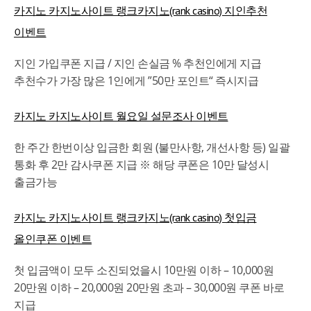
카지노 카지노사이트 랭크카지노(rank casino) 지인추천
이벤트
지인 가입쿠폰 지급 / 지인 손실금 % 추천인에게 지급
추천수가 가장 많은 1인에게 ”50만 포인트“ 즉시지급
카지노 카지노사이트 월요일 설문조사 이벤트
한 주간 한번이상 입금한 회원 (불만사항, 개선사항 등) 일괄
통화 후 2만 감사쿠폰 지급 ※ 해당 쿠폰은 10만 달성시
출금가능
카지노 카지노사이트 랭크카지노(rank casino) 첫입금
올인쿠폰 이벤트
첫 입금액이 모두 소진되었을시 10만원 이하 – 10,000원
20만원 이하 – 20,000원 20만원 초과 – 30,000원 쿠폰 바로
지급