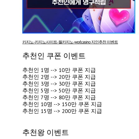
카지노-카지노사이트-월카지노-worlcasino 지인추천 이벤트
추천인 쿠폰 이벤트
추천인 1명 --> 10만 쿠폰 지급
추천인 2명 --> 20만 쿠폰 지급
추천인 3명 --> 30만 쿠폰 지급
추천인 5명 --> 50만 쿠폰 지급
추천인 7명 --> 80만 쿠폰 지급
추천인 10명 --> 150만 쿠폰 지급
추천인 15명 --> 200만 쿠폰 지급
추천왕 이벤트