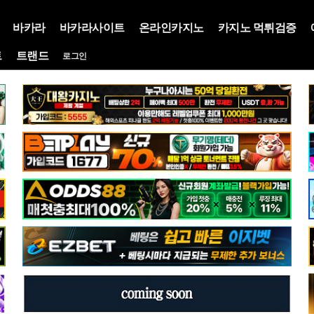
바카라
바카라사이트
온라인카지노
카지노 먹튀검증
트
트랜드
로그인