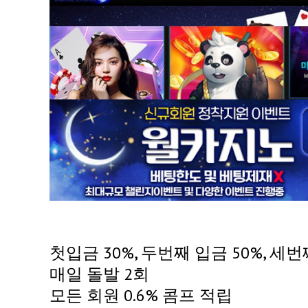
첫입금 30%, 두번째 입금 50%, 세번
매일 돌발 2회
모든 회원 0.6% 콤프 적립