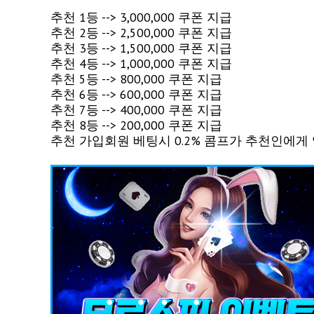
추천 1등 --> 3,000,000 쿠폰 지급
추천 2등 --> 2,500,000 쿠폰 지급
추천 3등 --> 1,500,000 쿠폰 지급
추천 4등 --> 1,000,000 쿠폰 지급
추천 5등 --> 800,000 쿠폰 지급
추천 6등 --> 600,000 쿠폰 지급
추천 7등 --> 400,000 쿠폰 지급
추천 8등 --> 200,000 쿠폰 지급
추천 가입회원 베팅시 0.2% 콤프가 추천인에게