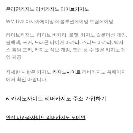
온라인카지노 리버카지노 라이브카지노
WM Live 아시아게이밍 에볼루션게이밍 드림게이밍
라이브카지노, 라이브 바카라, 룰렛, 카지노 슬롯머신 게임,
블랙잭, 포커, 드래곤 타이거 바카라, 스피드 바카라, 텍사
스 홀덤 포커, 카지노 식보 게임, 크랩 등 수 많은 카지노 게
임 제공
자세한 사항은 카지노
카지노사이트
리버카지노 홈페이지
에서 확인 바랍니다.
6. 카지노사이트 리버카지노 주소 가입하기
안전 바카라사이트 리버카지노 도메인