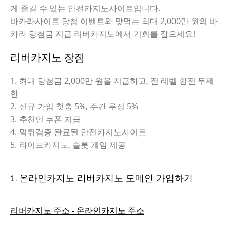
게 즐길 수 있는 안전카지노사이트입니다.
바카라사이트 당첨 이벤트와 맞먹는 최대 2,000만 원의 바
카라 당첨금 지급 리버카지노에서 기회를 잡으세요!
리버카지노 장점
1. 최대 당첨금 2,000만 원을 지급하고, 전 레벨 환전 무제
한
2. 신규 가입 첫충 5%, 주간 루징 5%
3. 추천인 쿠폰 지급
4. 먹튀검증 완료된 안전카지노사이트
5. 라이브카지노, 슬롯 게임 제공
1. 온라인카지노 리버카지노 도메인 가입하기
리버카지노 주소 - 온라인카지노 주소