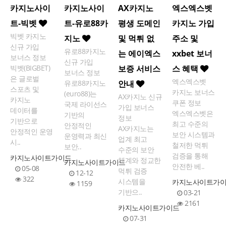
카지노사이
카지노사이
AX카지노
엑스엑스벳
트-빅벳
트-유로88카
평생 도메인
카지노 가입
빅벳 카지노
지노
및 먹튀 없
주소 및
신규 가입
유로88카지노
는 에이엑스
xxbet 보너
보너스 정보
신규 가입
빅벳(BIGBET)
보증 서비스
스 혜택
보너스 정보
은 글로벌
엑스엑스벳
유로88카지노
안내
스포츠 및
카지노 보너스
(euro88)는
AX카지노 신규
카지노
쿠폰 정보
국제 라이선스
가입 보너스
데이터를
엑스엑스벳은
기반의
정보
기반으로
최고 수준의
안정적인
AX카지노는
안정적인 운영
보안 시스템과
운영력과 최신
업계 최고
시..
철저한 먹튀
보안..
수준의 보안
검증을 통해
카지노사이트가이드
체계와 정교한
카지노사이트가이드
안전한 베..
05-08
먹튀 검증
12-12
322
시스템을
카지노사이트가
1159
기반으..
03-21
2161
카지노사이트가이드
07-31