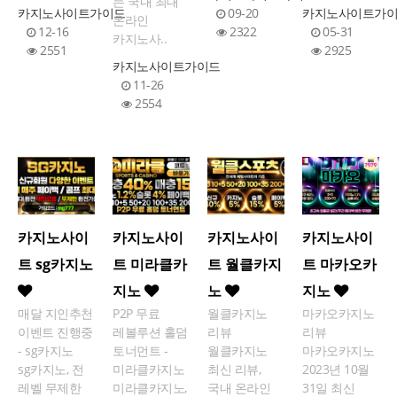
는 국내 최대
카지노사이트가이드
09-20
카지노사이트가
온라인
12-16
2322
05-31
카지노사..
2551
2925
카지노사이트가이드
11-26
2554
카지노사이
카지노사이
카지노사이
카지노사이
트 sg카지노
트 미라클카
트 월클카지
트 마카오카
지노
노
지노
매달 지인추천
P2P 무료
월클카지노
마카오카지노
이벤트 진행중
레볼루션 홀덤
리뷰
리뷰
- sg카지노
토너먼트 -
월클카지노
마카오카지노
sg카지노, 전
미라클카지노
최신 리뷰,
2023년 10월
레벨 무제한
미라클카지노,
국내 온라인
31일 최신