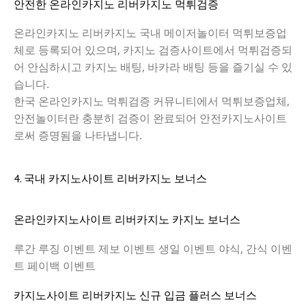
안전한 온라인카지노 리버카지노 먹튀검증
온라인카지노 리버카지노 국내 메이저놀이터 먹튀보증업
체로 등록되어 있으며, 카지노 검증사이트에서 먹튀검증되
어 안심하시고 카지노 배팅, 바카라 배팅 등을 즐기실 수 있
습니다.
한국 온라인카지노 먹튀검증 커뮤니티에서 먹튀보증업체,
안전놀이터란 충분히 검증이 완료되어 안전카지노사이트
로써 증명됨을 나타냅니다.
4. 국내 카지노사이트 리버카지노 보너스
온라인카지노사이트 리버카지노 카지노 보너스
루간 루징 이벤트 제보 이벤트 생일 이벤트 야식, 간식 이벤
트 페이백 이벤트
카지노사이트 리버카지노 신규 입금 플러스 보너스