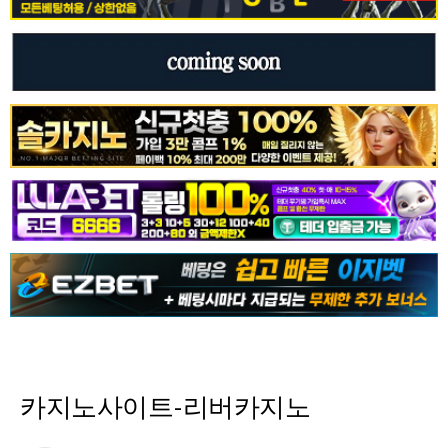
카지노사이트-리버카지노