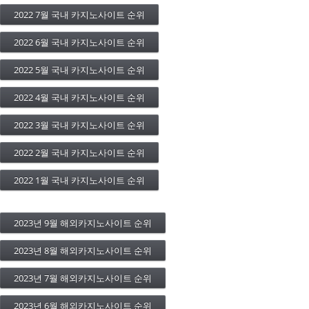
2022 7월 국내 카지노사이트 순위
2022 6월 국내 카지노사이트 순위
2022 5월 국내 카지노사이트 순위
2022 4월 국내 카지노사이트 순위
2022 3월 국내 카지노사이트 순위
2022 2월 국내 카지노사이트 순위
2022 1월 국내 카지노사이트 순위
2023년 9월 해외카지노사이트 순위
2023년 8월 해외카지노사이트 순위
2023년 7월 해외카지노사이트 순위
2023년 6월 해외카지노사이트 순위