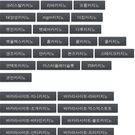
크리스탈카지노
리버카지노
프롬카지노
태양성카지노
mgm카지노
더킹카지노
벳인카지노
벳페어카지노
다루카지노
벳플렉스카지노
홈카지노
쿨카지노
쿨카지노
샌즈카지노
얀카지노
본즈카지노
스테이크카지노
언택트카지노
미스터플레이슬롯
358카지노
코인카지노
바카라사이트-지니카지노
바카라사이트-라바카지노
바카라사이트-조개카지노
바카라사이트-믹스믹스토토
바카라사이트-비타민카지노
바카라사이트-볼트카지노
바카라사이트-산타카지노
바카라사이트-프리카지노