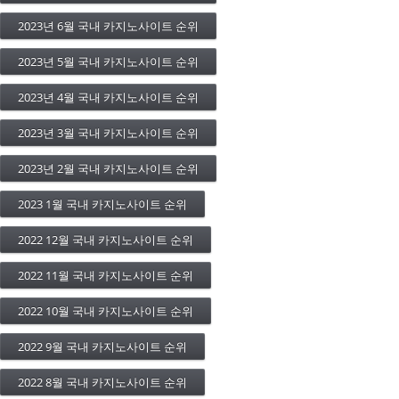
2023년 6월 국내 카지노사이트 순위
2023년 5월 국내 카지노사이트 순위
2023년 4월 국내 카지노사이트 순위
2023년 3월 국내 카지노사이트 순위
2023년 2월 국내 카지노사이트 순위
2023 1월 국내 카지노사이트 순위
2022 12월 국내 카지노사이트 순위
2022 11월 국내 카지노사이트 순위
2022 10월 국내 카지노사이트 순위
2022 9월 국내 카지노사이트 순위
2022 8월 국내 카지노사이트 순위