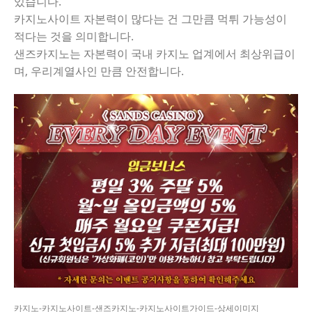
있습니다.
카지노사이트 자본력이 많다는 건 그만큼 먹튀 가능성이
적다는 것을 의미합니다.
샌즈카지노는 자본력이 국내 카지노 업계에서 최상위급이
며, 우리계열사인 만큼 안전합니다.
카지노-카지노사이트-샌즈카지노-카지노사이트가이드-상세이미지