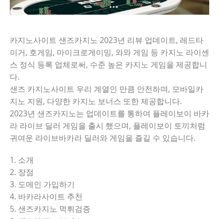
카지노사이트 샌즈카지노 2023년 리뷰 업데이트, 레드타
이거, 호게임, 마이크로게이밍, 와와 게임 등 카지노 라이센
스 정식 등록 업체로써, 수준 높은 카지노 게임을 제공합니
다.
샌즈 카지노사이트 우리 계열인 만큼 안전하며, 모바일카
지노 지원, 다양한 카지노 보너스 또한 제공합니다.
2023년 샌즈카지노는 업데이트를 통하여 플레이보이 바카
라 라이브 딜러 게임을 출시 했으며, 플레이보이 토끼처럼
귀여운 라이브바카라 딜러와 게임을 즐길 수 있습니다.
1. 소개
2. 장점
3. 도메인 가입하기
4. 바카라사이트 추천
5. 샌즈카지노 먹튀검증