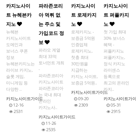
카지노사이
파라존코리
카지노사이
카지노사이
트 뉴헤븐카
아 먹튀 없
트 로제카지
트 퍼플카지
지노
는 주소 및
노
노
뉴헤븐
로제카지노 -
첫 가입 최대
가입코드 정
카지노사이트
보증금 5억원
30% 보너스
보
도메인과
인증업체
혜택 -
파라오 계열
보너스 쿠폰
로제카지노,
퍼플카지노
최대 33억
정보
첫충 최대
퍼플카지노,
토너먼트 개최
뉴헤븐카지노는
30만원을
정식 카지노
-
라이브 카지노,
지급하는
라이센스
파라존코리아
슬롯 게임,
카지노 사이트,
등록으로
카지노사이트
미니게임 등
보증금 5억원..
최고의 온라인
파라존코리아
다양한 ..
카지..
카지노사이트가이드
는 국내 최대
카지노사이트가이드
09-20
카지노사이트가
온라인
12-16
2309
05-31
카지노사..
2531
2915
카지노사이트가이드
11-26
2535