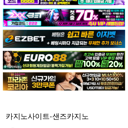
카지노사이트-샌즈카지노