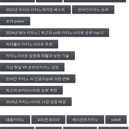
2022년 라이브 카지노게이밍 베스트
온라인카지노 순위
포커-poker
2024년 테더 카지노| 최고의 usdt 카지노사이트 순위 top13
하이롤러 카지노사이트 추천
카지노사이트 암호화 역활과 보안 기술
가상 현실 VR 온라인카지노 성장
온라인 카지노 AI 인공지능에 의한 변화
최고의 바카라사이트 순위 추천
2024년 카지노사이트 시장 성장 배경
대왕카지노
파라존코리아
에이전트카지노
xxbet