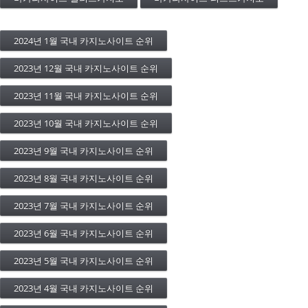
2024년 1월 국내 카지노사이트 순위
2023년 12월 국내 카지노사이트 순위
2023년 11월 국내 카지노사이트 순위
2023년 10월 국내 카지노사이트 순위
2023년 9월 국내 카지노사이트 순위
2023년 8월 국내 카지노사이트 순위
2023년 7월 국내 카지노사이트 순위
2023년 6월 국내 카지노사이트 순위
2023년 5월 국내 카지노사이트 순위
2023년 4월 국내 카지노사이트 순위