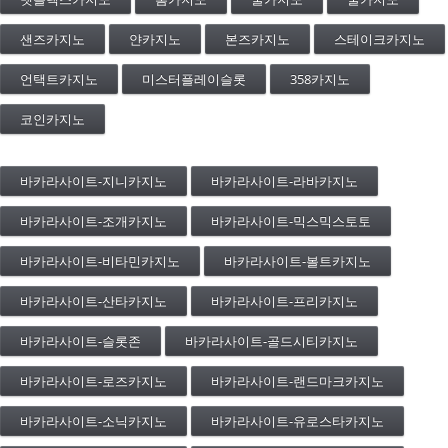
샌즈카지노
얀카지노
본즈카지노
스테이크카지노
언택트카지노
미스터플레이슬롯
358카지노
코인카지노
바카라사이트-지니카지노
바카라사이트-라바카지노
바카라사이트-조개카지노
바카라사이트-믹스믹스토토
바카라사이트-비타민카지노
바카라사이트-볼트카지노
바카라사이트-산타카지노
바카라사이트-프리카지노
바카라사이트-슬롯존
바카라사이트-골드시티카지노
바카라사이트-로즈카지노
바카라사이트-랜드마크카지노
바카라사이트-소닉카지노
바카라사이트-유로스타카지노