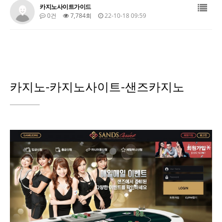
카지노사이트가이드
0건
7,784회
22-10-18 09:59
카지노-카지노사이트-샌즈카지노