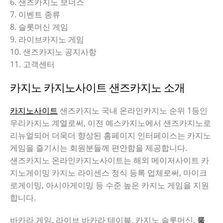
6. 샌즈카지노 보너스
7. 이벤트 종류
8. 슬롯머신 게임
9. 라이브카지노 게임
10. 샌즈카지노 공지사항
11. 고객센터
카지노 카지노사이트 샌즈카지노 소개
카지노사이트
샌즈카지노 국내 온라인카지노 순위 1등인
우리카지노 계열로써, 이전 예스카지노에서 샌즈카지노로
리뉴얼되어 더욱더 향상된 홈페이지 인터페이스는 카지노
게임을 즐기시는 회원분들께 편안함을 제공합니다.
샌즈카지노 온라인카지노사이트는 해외 메이저사이트 카
지노게이밍 카지노 라이센스 정식 등록 업체로써, 마이크
로게이밍, 아시아게이밍 등 수준 높은 카지노 게임을 지원
합니다.
바카라 게임, 라이브 바카라 테이블, 카지노 슬롯머신,
룰