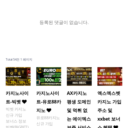
등록된 댓글이 없습니다.
Total 54건
1 페이지
카지노사이
카지노사이
AX카지노
엑스엑스벳
트-빅벳
트-유로88카
평생 도메인
카지노 가입
빅벳 카지노
지노
및 먹튀 없
주소 및
신규 가입
유로88카지노
는 에이엑스
xxbet 보너
보너스 정보
신규 가입
빅벳(BIGBET)
보증 서비스
스 혜택