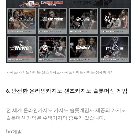
카지노-카지노사이트-샌즈카지노-카지노사이트가이드-상세이미지
6. 안전한 온라인카지노 샌즈카지노 슬롯머신 게임
전 세계 온라인카지노 카지노 슬롯게임사 제공의 카지노
슬롯머신 게임은 수백가지의 종류가 있습니다.
ho게임