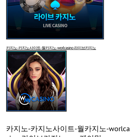
카지노-카지노사이트-월카지노-worlcasino 라이브카지노
카지노-카지노사이트-월카지노-worlca