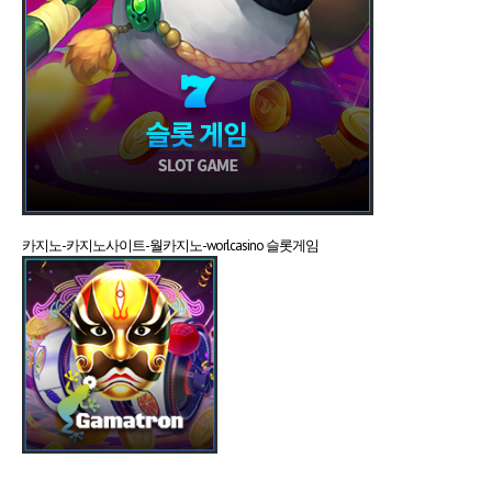
카지노-카지노사이트-월카지노-worlcasino 슬롯게임