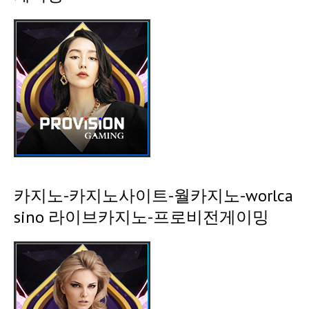
카지노-카지노사이트-월카지노-worlca
sino 라이브카지노-프로비전게이밍