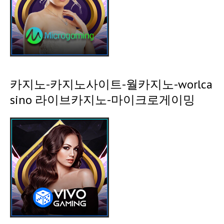
카지노-카지노사이트-월카지노-worlca
sino 라이브카지노-마이크로게이밍