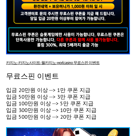
카지노-카지노사이트-월카지노-worlcasino 무료스핀 이벤트
무료스핀 이벤트
입금 20만원 이상 --> 1만 쿠폰 지급
입금 50만원 이상 --> 3만 쿠폰 지급
입금 100만원 이상 --> 5만 쿠폰 지급
입금 300만원 이상 --> 10만 쿠폰 지급
입금 500만원 이상 --> 20만 쿠폰 지급