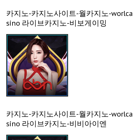
카지노-카지노사이트-월카지노-worlca
sino 라이브카지노-비보게이밍
카지노-카지노사이트-월카지노-worlca
sino 라이브카지노-비비아이엔