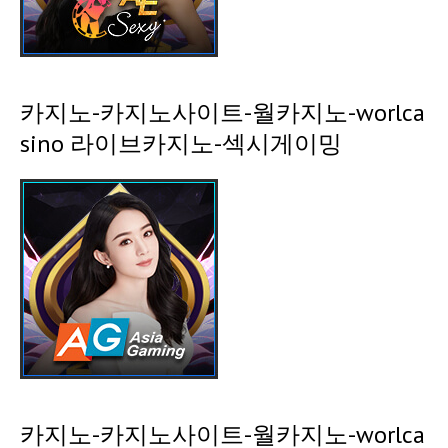
카지노-카지노사이트-월카지노-worlca
sino 라이브카지노-섹시게이밍
카지노-카지노사이트-월카지노-worlca