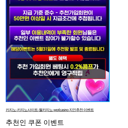
카지노-카지노사이트-월카지노-worlcasino 지인추천 이벤트
추천인 쿠폰 이벤트