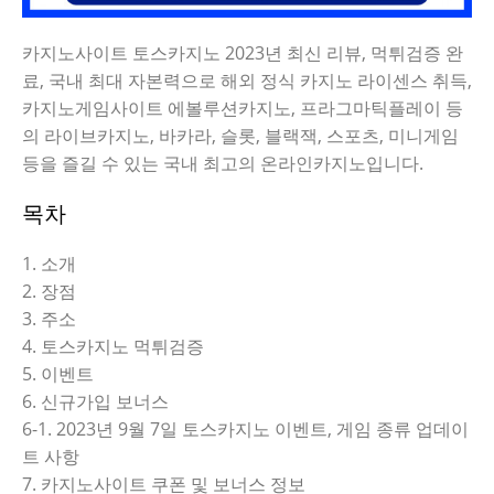
카지노사이트 토스카지노 2023년 최신 리뷰, 먹튀검증 완
료, 국내 최대 자본력으로 해외 정식 카지노 라이센스 취득,
카지노게임사이트 에볼루션카지노, 프라그마틱플레이 등
의 라이브카지노, 바카라, 슬롯, 블랙잭, 스포츠, 미니게임
등을 즐길 수 있는 국내 최고의 온라인카지노입니다.
목차
1. 소개
2. 장점
3. 주소
4. 토스카지노 먹튀검증
5. 이벤트
6. 신규가입 보너스
6-1. 2023년 9월 7일 토스카지노 이벤트, 게임 종류 업데이
트 사항
7. 카지노사이트 쿠폰 및 보너스 정보