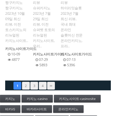
짱구카지노
리뷰
리뷰
짱구카지노
슈퍼카지노
하이리밋슬롯
2023년 10월
2023년 7월
2023년 7월
09일 최신
29일 최신
최신 리뷰,
리뷰, 이전
리뷰, 이전
국내 최대
토스카지노의
슈퍼벳 토토의
온라인
리뉴얼된
리뉴얼된
슬롯머신 전문
카지노사이트..
카지노사이트,
온라인카지노,
우리..
프라..
카지노사이트가이드
10-09
카지노사이트가이드
카지노사이트가이드
4877
07-29
07-13
5893
5396
2
3
4
1
카지노
카지노-casino
카지노사이트-casinosite
바카라
바카라사이트
온라인카지노