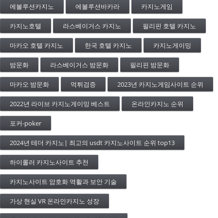
에볼루션카지노
에볼루션바카라
카지노게임
카지노호텔
라스베이거스 카지노
필리핀 호텔 카지노
마카오 호텔 카지노
한국 호텔 카지노
카지노게이밍
밤문화
라스베이거스 밤문화
필리핀 밤문화
마카오 밤문화
먹튀검증
2023년 카지노게임사이트 순위
2022년 라이브 카지노게이밍 베스트
온라인카지노 순위
포커-poker
2024년 테더 카지노| 최고의 usdt 카지노사이트 순위 top13
하이롤러 카지노사이트 추천
카지노사이트 암호화 역활과 보안 기술
가상 현실 VR 온라인카지노 성장