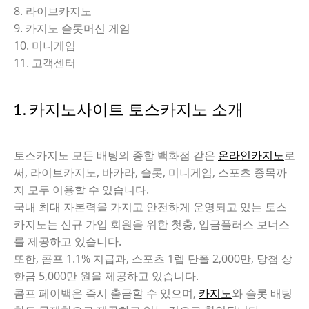
8. 라이브카지노
9. 카지노 슬롯머신 게임
10. 미니게임
11. 고객센터
1. 카지노사이트 토스카지노 소개
토스카지노 모든 배팅의 종합 백화점 같은
온라인카지노
로
써, 라이브카지노, 바카라, 슬롯, 미니게임, 스포츠 종목까
지 모두 이용할 수 있습니다.
국내 최대 자본력을 가지고 안전하게 운영되고 있는 토스
카지노는 신규 가입 회원을 위한 첫충, 입금플러스 보너스
를 제공하고 있습니다.
또한, 콤프 1.1% 지급과, 스포츠 1렙 단폴 2,000만, 당첨 상
한금 5,000만 원을 제공하고 있습니다.
콤프 페이백은 즉시 출금할 수 있으며,
카지노
와 슬롯 배팅