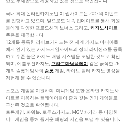
한도 무제한으로 제공하고 있는 것으로 확인됩니다.
국내 최대 온라인카지노인 이 웹사이트는 20개의 이벤트
를 진행하고 있으며, 앞으로도 계속 업데이트를 통해 회원
들에게 다양한 프로모션과 보너스 그리고,
카지노사이트
쿠폰을 제공합니다.
12개를 등록한 라이브카지노는 전 세계 카지노 마니아들
에게 인기 있는 카지노게임사이트의 정식 라이센스를 등록
하고 수준 높은 카지노 배팅 시스템을 도입한 것으로 확인
되며, 에볼루션카지노,
프라그마틱플레이
같은 굵직한 26
개의 슬롯게임사의
슬롯
게임, 라이브 딜러 카지노 영상을
경험해 볼 수 있습니다.
스포츠 게임을 지원하며, 미니게임 또한 온라인 카지노사
이트를 이용하는 플레이어들이 즐겨 찾는 인기 게임들로
구성된 것으로 확인됩니다.
토큰게임, 파워볼, 로투스카지노, MGM바카라 등 다양한
미니게임을 통해 즐거운 배팅의 시간을 보낼 수 있습니다.