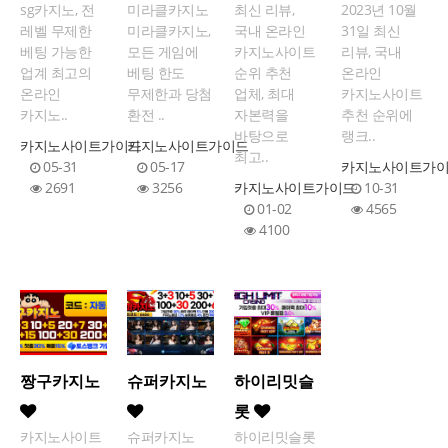
sg카지노, 전
미라클카지노
최신 리뷰,
2023년 10월
레벨 무제한
미라클카지노,
국내 온라인
31일 최신
베팅 가능한
모든 게임에
카지노사이트
리뷰, 국내
업계 최고의
베팅 한도
순위 추천
온라인
온라인
무제한과 당첨
업체, 최대
카지노사이트
카지노..
환전 ..
자본력을
추천 순위에
바탕으로
랭크..
카지노사이트가이드
카지노사이트가이드
최고..
05-31
05-17
카지노사이트가
2691
3256
카지노사이트가이드
10-31
01-02
4565
4100
짱구카지노
슈퍼카지노
하이리밋슬
롯
카지노사이트
슈퍼카지노
하이리밋슬롯