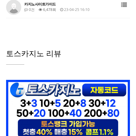
카지노사이트가이드
0건
6,478회
23-04-25 16:10
토스카지노 리뷰