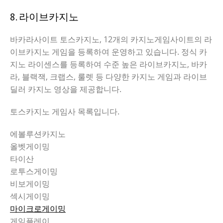
8. 라이브카지노
바카라사이트 토스카지노, 12개의 카지노게임사이트의 라
이브카지노 게임을 등록하여 운영하고 있습니다. 정식 카
지노 라이센스를 등록하여 수준 높은 라이브카지노, 바카
라, 블랙잭, 크랩스, 룰렛 등 다양한 카지노 게임과 라이브
딜러 카지노 영상을 제공합니다.
토스카지노 게임사 목록입니다.
에볼루션카지노
올벳게이밍
타이산
로투스게이밍
비보게이밍
섹시게이밍
마이크로게이밍
게임플레이