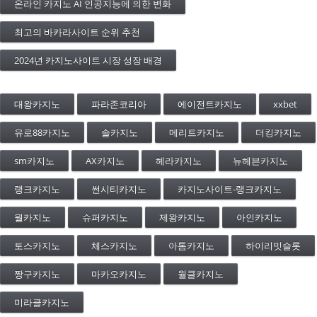
온라인 카지노 AI 인공지능에 의한 변화
최고의 바카라사이트 순위 추천
2024년 카지노사이트 시장 성장 배경
대왕카지노
파라존코리아
에이전트카지노
xxbet
유로88카지노
솔카지노
메리트카지노
더킹카지노
sm카지노
AX카지노
헤라카지노
뉴헤븐카지노
랭크카지노
썬시티카지노
카지노사이트-랭크카지노
월카지노
슈퍼카지노
제왕카지노
아인카지노
토스카지노
체스카지노
아톰카지노
하이리밋슬롯
짱구카지노
마카오카지노
월클카지노
미라클카지노