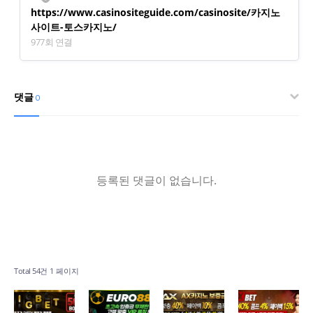
https://www.casinositeguide.com/casinosite/카지노
사이트-토스카지노/
977회 연결
댓글
0
등록된 댓글이 없습니다.
Total 54건
1 페이지