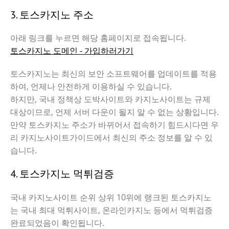
3. 토스카지노 주소
아래 링크를 누르면 해당 홈페이지로 접속됩니다.
토스카지노 도메인 - 가입하러가기
토스카지노는 최신의 보안 소프트웨어를 업데이트를 적용
하여, 언제나 안전하게 이용하실 수 있습니다.
하지만, 국내 정책상 도박사이트와 카지노사이트는 규제
대상이므로, 언제 서버 다운이 될지 알 수 없는 상황입니다.
만약 토스카지노 주소가 바뀌어서 접속하기 힘드시다면 우
리 카지노사이트가이드에서 최신의 주소 정보를 알 수 있
습니다.
4. 토스카지노 먹튀검증
국내 카지노사이트 순위 상위 10위에 랭크된 토스카지노
는 국내 최대 먹튀사이트, 온라인카지노 등에서 먹튀검증
완료되었음이 확인됩니다.