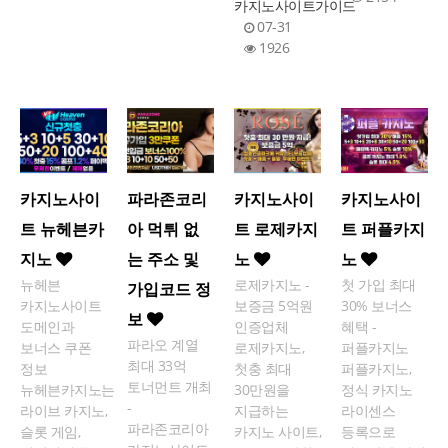
카지노사이트가이드
07-31
1926
카지노사이
파라존코리
카지노사이
카지노사이
트 뉴헤븐카
아 먹튀 없
트 로제카지
트 퍼플카지
지노
는 주소 및
노
노
뉴헤븐
로제카지노 -
첫 가입 최대
가입코드 정
카지노사이트
보증금 5억원
30% 보너스
보
도메인과
인증업체
혜택 -
파라오 계열
보너스 쿠폰
로제카지노,
퍼플카지노
최대 33억
정보
첫충 최대
퍼플카지노,
토너먼트 개최
뉴헤븐카지노는
30만원을
정식 카지노
-
라이브 카지노,
지급하는
라이센스
파라존코리아
슬롯 게임,
카지노 사이트,
등록으로