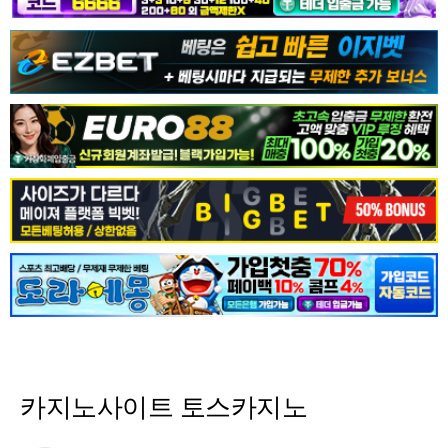
카지노사이트 토스카지노