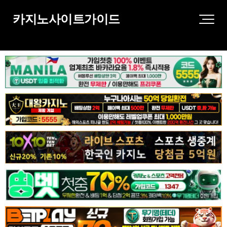
카지노사이트가이드