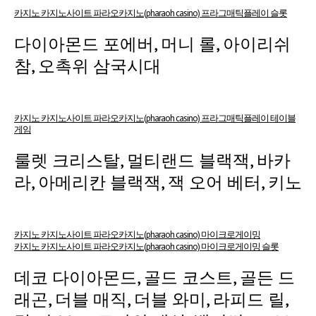
카지노 카지노사이트 파라오카지노(pharaoh casino) 프라그매틱플레이 슬롯
다이아몬드 포에버, 머니 롤, 아이리쉬
참, 오촉위 삼국시대
카지노 카지노사이트 파라오카지노(pharaoh casino) 프라그매틱플레이 테이블
게임
룰렛 크리스탈, 멀티랜드 블랙잭, 바카
라, 아메리칸 블랙잭, 잭 오어 베터, 키노
카지노 카지노사이트 파라오카지노(pharaoh casino) 마이크로게이밍
카지노 카지노사이트 파라오카지노(pharaoh casino) 마이크로게이밍 슬롯
데코 다이아몬드, 골드 코스트, 골든 드
래곤, 더블 매직, 더블 와미, 라피드 릴,