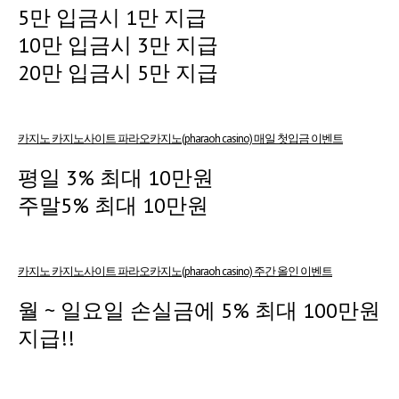
5만 입금시 1만 지급
10만 입금시 3만 지급
20만 입금시 5만 지급
카지노 카지노사이트 파라오카지노(pharaoh casino) 매일 첫입금 이벤트
평일 3% 최대 10만원
주말5% 최대 10만원
카지노 카지노사이트 파라오카지노(pharaoh casino) 주간 올인 이벤트
월 ~ 일요일 손실금에 5% 최대 100만원
지급!!