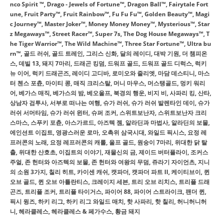
nco Spirit ™, Drago - Jewels of Fortune™, Dragon Ball™, Fairytale Fort
une, Fruit Party™, Fruit Rainbow™, Fu Fu Fu™, Golden Beauty™, Magi
c Journey™, Master Joker™, Money Money Money™, Mysterious™, Star
z Megaways™, Street Racer™, Super 7s, The Dog House Megaways™, T
he Tiger Warrior™, The Wild Machine™, Three Star Fortune™, Ultra bu
rn™, 골드 러쉬, 골드 트레인, 그리스 신화, 달의 레이디, 대박 기원, 더 챔피온
스, 데빌 13, 돼지 7마리, 드래곤 킹덤, 드워프 골드, 드워프 골드 디럭스, 럭키
뉴 이어, 럭키 드래곤즈, 레이디 고디바, 로미오와 줄리엣, 마담 데스티니, 마스
터 첸스 포츈, 마이티 콩, 매직 크리스탈, 머니 마우스, 머스탱골드, 멍키 워리
어, 베가스 매직, 베가스의 밤, 베오울프, 북경의 행운, 비지 비, 사파리 킹, 산타,
상남자 검투사, 서부로 떠나는 여행, 슈가 러쉬, 슈가 러쉬 발렌타인 데이, 슈가
러쉬 서머타임, 슈가 러쉬 윈터, 슈퍼 조커, 스위트보난자, 스위트보난자 크리
스마스, 스푸키 포츈, 아스가르드, 아즈텍 젬, 알라딘과 마법사, 알라딘의 보물,
에인션트 이집트, 영광스러운 로마, 오촉위 삼국시대, 와일드 픽시스, 요정 레
프러콘의 노래, 요정 레프러콘의 캐롤, 울프 골드, 원숭이 7마리, 위대한 닭 탈
출, 위대한 산호초, 이집트의 이야기, 재물신의 금, 제이드 버터플라이, 조커스
주얼, 존 헌터와 아즈텍의 보물, 존 헌터와 여왕의 무덤, 쥬라기 자이언츠, 지니
의 소원 3가지, 칠리 히트, 카이센 캐쉬, 캣파더, 캣파더 파트 II, 케이티브이, 퀸
오브 골드, 퀸 오브 아틀란티스, 크레이지 세븐, 트리 오브 리치스, 트리플 드래
곤즈, 트리플 조커, 트리플 타이거스, 파이어 88, 파이어 스트라이크, 팬더 퀸,
픽시 윙즈, 하키 리그, 하키 리그 와일드 매치, 핫 사파리, 핫 칠리, 허니허니허
니, 헤라클레스, 헤라클레스 & 페가수스, 황금 돼지