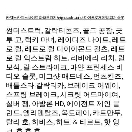
카지노 카지노사이트 파라오카지노(pharaoh casino) 마이크로게이밍 피쳐 슬롯
썬더스트럭, 갈락티콘즈, 골드 공장, 굿
투 고, 럭키 마녀, 레이디즈 나이트, 레트
로 릴, 레트로 릴 다이아몬드 길츠, 레트
로 릴 익스트림 히트, 리비에라 리치, 릴
보석, 릴 스트라이크, 마얀 프린세스 비
디오 슬롯, 머그샷 매드네스, 먼츠킨즈,
배틀스타 갈락티카, 브레이크 어웨이,
스프링 브레이크, 시크릿 어드마이여,
실버 팽, 아발론 HD, 에이젼트 제인 블
런드, 엘리멘탈즈, 옥토페이, 카트만두,
탈리 호, 하비스, 하트 & 타르트, 핫 잉
크, 호 호 호