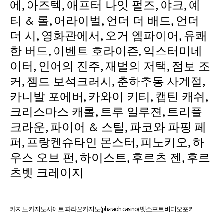
에, 아즈텍, 애프터 나잇 펄즈, 야크, 예
티 & 롤, 어라이벌, 언더 더 배드, 언더
더 시, 영화관에서, 오거 엠파이어, 유쾌
한 버드, 이벤트 호라이즌, 익스터미네
이터, 인어의 진주, 재벌의 저택, 점보 조
커, 젬드 보석크러시, 춘하추동 사계절,
카니발 포에버, 카와이 키티, 캡틴 캐쉬,
크리스마스 캐롤, 트루 일루젼, 트리플
크라운, 파이어 & 스틸, 파코와 파핑 페
퍼, 프랑켄슈타인 몬스터, 피노키오, 하
우스 오브 펀, 하이스트, 후르츠 젠, 후르
츠벳 크레이지
카지노 카지노사이트 파라오카지노(pharaoh casino) 벳소프트 비디오포커