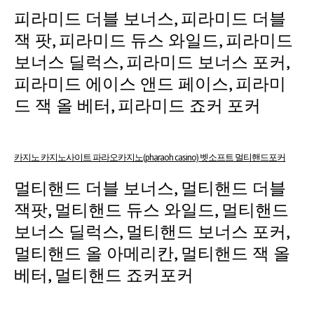
피라미드 더블 보너스, 피라미드 더블
잭 팟, 피라미드 듀스 와일드, 피라미드
보너스 딜럭스, 피라미드 보너스 포커,
피라미드 에이스 앤드 페이스, 피라미
드 잭 올 베터, 피라미드 죠커 포커
카지노 카지노사이트 파라오카지노(pharaoh casino) 벳소프트 멀티핸드포커
멀티핸드 더블 보너스, 멀티핸드 더블
잭팟, 멀티핸드 듀스 와일드, 멀티핸드
보너스 딜럭스, 멀티핸드 보너스 포커,
멀티핸드 올 아메리칸, 멀티핸드 잭 올
베터, 멀티핸드 죠커포커