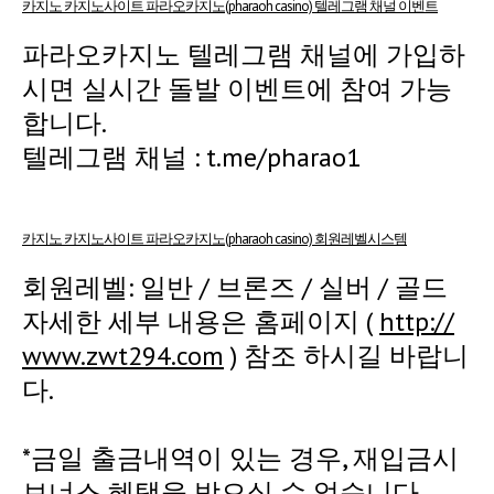
카지노 카지노사이트 파라오카지노(pharaoh casino) 텔레그램 채널 이벤트
파라오카지노 텔레그램 채널에 가입하
시면 실시간 돌발 이벤트에 참여 가능
합니다.
텔레그램 채널 : t.me/pharao1
카지노 카지노사이트 파라오카지노(pharaoh casino) 회원레벨시스템
회원레벨: 일반 / 브론즈 / 실버 / 골드
자세한 세부 내용은 홈페이지 (
http://
www.zwt294.com
) 참조 하시길 바랍니
다.
*금일 출금내역이 있는 경우, 재입금시
보너스 혜택을 받으실 수 없습니다.