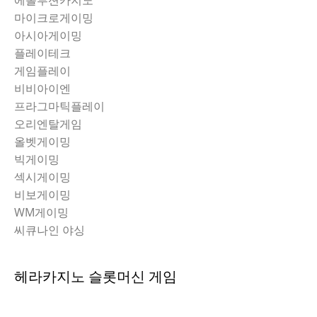
마이크로게이밍
아시아게이밍
플레이테크
게임플레이
비비아이엔
프라그마틱플레이
오리엔탈게임
올벳게이밍
빅게이밍
섹시게이밍
비보게이밍
WM게이밍
씨큐나인 야싱
헤라카지노 슬롯머신 게임