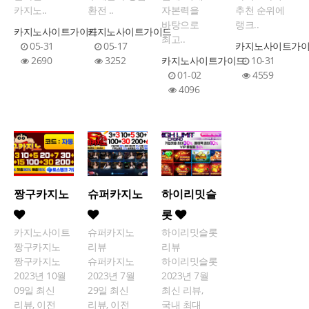
카지노..
환전 ..
자본력을
추천 순위에
바탕으로
랭크..
카지노사이트가이드
카지노사이트가이드
최고..
05-31
05-17
카지노사이트가
2690
3252
카지노사이트가이드
10-31
01-02
4559
4096
짱구카지노
슈퍼카지노
하이리밋슬
롯
카지노사이트
슈퍼카지노
하이리밋슬롯
짱구카지노
리뷰
리뷰
짱구카지노
슈퍼카지노
하이리밋슬롯
2023년 10월
2023년 7월
2023년 7월
09일 최신
29일 최신
최신 리뷰,
리뷰, 이전
리뷰, 이전
국내 최대