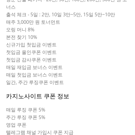
너스
출석 체크 - 5일 : 2만, 10일 3만~5만, 15일 5만~10만
매주 3,000만 원 토너먼트
오링 머니 8%
본전 찾기 10%
신규가입 첫입금 이벤트
첫입금 올인쿠폰 이벤트
첫입금 감사쿠폰 이벤트
매일 재입금 보너스 이벤트
매일 첫입금 보너스 이벤트
일간, 주간 루징쿠폰 이벤트
카지노사이트 쿠폰 정보
매일 루징 쿠폰 5%
주간 루징 쿠폰 5%
영업 쿠폰
텔레그램 채널 가입시 쿠폰 지급