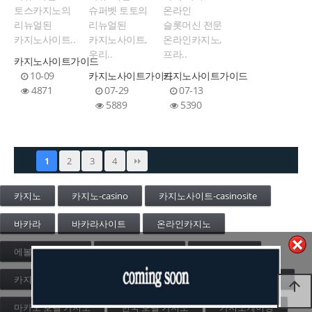
토스카지노의
슈퍼벳 토토의
온라인
리뉴얼된
리뉴얼된
슬롯머신 전문
카지노사이트..
카지노사이트,
온라인카지노,
우리..
프라..
카지노사이트가이드
10-09
카지노사이트가이드
카지노사이트가이드
4871
07-29
07-13
5889
5390
2
3
4
1
카지노
카지노-casino
카지노사이트-casinosite
바카라
바카라사이트
온라인카지노
에볼루션카지노
에볼루션바카라
카지노게임
카지노호텔
라스베이거스 카지노
필리핀 호텔 카지노
arrow_upward
마카오 호텔 카지노
한국 호텔 카지노
카지노게이밍