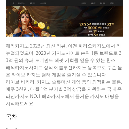
헤라카지노 2023년 최신 리뷰, 이전 파라오카지노에서 리
뉴얼되었으며, 2023년 카지노사이트 순위 1등 브랜드로 3
3억 원의 슈퍼 토너먼트 잭팟 기회를 얻을 수 있는 찬스!
해외카지노사이트 정식 에볼루션카지노 등록으로 수준 높
은 라이브 카지노 딜러 게임을 즐기실 수 있습니다.
라이브 바카라, 카지노 슬롯머신 게임 등의 최적화는 물론,
매주 3천만, 매월 1억 분기별 3억 상금을 지원하는 국내 온
라인카지노 NO.1 헤라카지노에서 즐거운 카지노 배팅을
시작해보세요.
목차