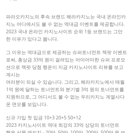
파라오카지노의 후속 브랜드 헤라카지노는 국내 온라인카
지노 어디에서도 볼 수 없는 역대급 이벤트를 제공합니다.
2023 국내 온라인 카지노사이트 순위 1등 브랜드는 그만
한 이유가 있다고 봅니다.
그 이유는 역대급으로 제공하는 슈퍼토너먼트 잭팟 이벤트
로써, 총상금 33억 원이 걸려있는 어마어마한 슈퍼 프로모
션으로 잭팟 당첨 행운이 지금 카지노사이트 리뷰를 보고
계시는
여러분이 되실 수 있습니다. 그리고, 헤라카지노에서 매월
1억 원에 달하는 토너먼트와 분기별 3억 원의 토너먼트를
지원하므로, 그 어디서도 볼 수 없는 우리카지노 계열사다
운 면모를 보입니다.
신규 가입 첫 입금 10+3 20+5 50+12
2023 카지노사이트 역대 최강의 33억 상당의 토너먼트
행운 선물 패키지 - 20만, 50만, 100만, 200만, 500만 원 보