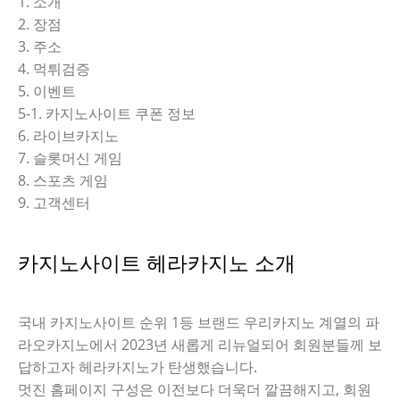
1. 소개
2. 장점
3. 주소
4. 먹튀검증
5. 이벤트
5-1. 카지노사이트 쿠폰 정보
6. 라이브카지노
7. 슬롯머신 게임
8. 스포츠 게임
9. 고객센터
카지노사이트 헤라카지노 소개
국내 카지노사이트 순위 1등 브랜드 우리카지노 계열의 파
라오카지노에서 2023년 새롭게 리뉴얼되어 회원분들께 보
답하고자 헤라카지노가 탄생했습니다.
멋진 홈페이지 구성은 이전보다 더욱더 깔끔해지고, 회원