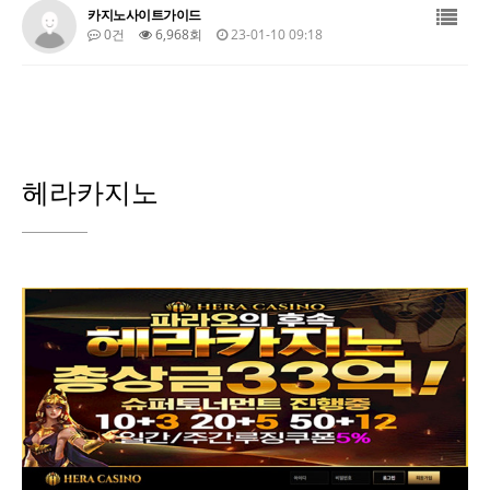
카지노사이트가이드
0건
6,968회
23-01-10 09:18
헤라카지노