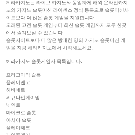
헤라카지노는 라이브 카지노와 동일하게 해외 온라인카지
노의 카지노 슬롯머신 라이센스 정식 등록으로 슬롯머신사
이트보다 더 많은 슬롯 게임을 지원합니다.
오래된 고전 슬롯 게임부터 최신 슬롯 게임까지 모두 한곳
에서 즐겨보실 수 있습니다.
슬롯사이트보다 더 많은 방대한 양의 카지노 슬롯머신 게
임을 지금 헤라카지노에서 시작해보세요.
헤라카지노 슬롯게임사 목록입니다.
프라그마틱 슬롯
플레이앤고
하바네로
씨큐나인게이밍
넷엔트
마이크로 슬롯
아시아 슬롯
플레이테크
게임플레이