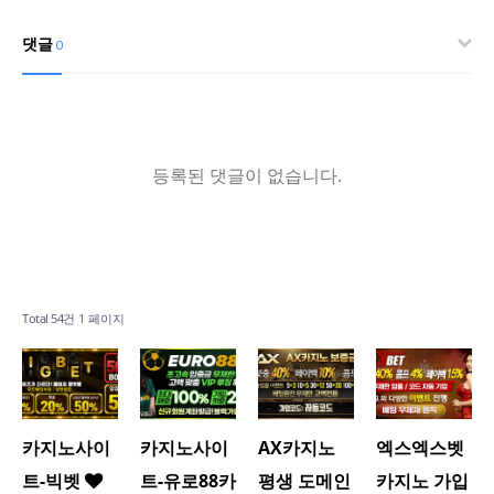
댓글
0
등록된 댓글이 없습니다.
Total 54건
1 페이지
카지노사이
카지노사이
AX카지노
엑스엑스벳
트-빅벳
트-유로88카
평생 도메인
카지노 가입